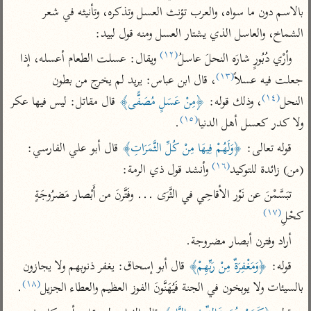
تفسير أبي السعود
الدر المنثور
بالاسم دون ما سواه، والعرب تؤنث العسل وتذكره، وتأنيثه في شعر 
تفسير السمرقندي
الكشاف للزمخشري
الشماخ، والعاسل الذي يشتار العسل ومنه قول لبيد:
تفسير ابن أبي حاتم
تفسير الثعلبي
(١٢)
وأرْي دُبُورٍ شارَه النحلَ عاسلُ
 ويقال: عسلت الطعام أعسله، إذا 
تفسير مقاتل
(١٣)
جعلت فيه عسلاً
، قال ابن عباس: يريد لم يخرج من بطون 
تفسير قتادة
(١٤)
النحل
، وذلك قوله: 
﴿مِنْ عَسَلٍ مُصَفًّى﴾
 قال مقاتل: ليس فيها عكر 
(١٥)
ولا كدر كعسل أهل الدنيا
.
قوله تعالى: 
﴿وَلَهُمْ فِيهَا مِنْ كُلِّ الثَّمَرَاتِ﴾
 قال أبو علي الفارسي: 
(١٦)
(من) زائدة للتوكيد
 وأنشد قول ذي الرمة:
اشترك لتصلك أخبار مشاريعنا
تبَسَّمْنَ عن نَوْر الأقاحِي في الثَّرَى ... وفَتَّرنَ من أَبْصار مَضرُوجَةٍ 
اشترك
(١٧)
كحْلِ
راسلنا
•
تليجرام
•
تويتر
أراد وفترن أبصار مضروجة.
تعليمات
•
عن الباحث القرآني
قوله: 
﴿وَمَغْفِرَةٌ مِنْ رَبِّهِمْ﴾
 قال أبو إسحاق: يغفر ذنوبهم ولا يجازون 
(١٨)
بالسيئات ولا يوبخون في الجنة فَيُهَنَّونَ الفوز العظيم والعطاء الجزيل
.
أندرويد
أيفون