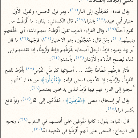
الكلبي ومجاهد والضحاك
.
تفسير أبي السعود
الدر المنثور
تفسير السمرقندي
(١٦)
وقال قتادة: مُعَجَّلُون إلى النار
، وهو قول الحسن، والقول الأول 
الكشاف للزمخشري
تفسير ابن أبي حاتم
تفسير الثعلبي
(١٨)
(١٧)
اختيار أبي عبيدة
 والفراء
، قال الكسائي: يقال: ما أَفْرَطْتُ من 
تفسير مقاتل
(١٩)
القوم أحدًا
، وقال الفراء: العرب تقول أَفْرَطتُ منهم ناسًا، أي خَلَّفتهم 
تفسير قتادة
(٢٢)
(٢١)
(٢٠)
ونسِيتُهم
، ومَنْ قال: مُعَجَّلُون، وهو الاختيار
؛ فوَجْههُ
 ما قال 
أبو زيد وعيره: فرَطَ الرجلُ أصحابَه يَفْرُطُهم فِراطا وفُرُوطًا، إذا تقدمهم إلى 
(٢٤)
(٢٣)
الماء ليصلح الدِّلاء والأرْسَان
، وأنشدوا
:
(٢٥)
فأثارَ فارِطُهم غَطَاطًا جُثَّمًا ... أصواتُها كتَراطُنِ الفُرْسِ
 وأَفْرَط للقوم 
اشترك لتصلك أخبار مشاريعنا
الفَارِطُ، وفَرَّطُوه: إذا قدَّموه، فمعنى قوله: 
﴿مُفْرَطُونَ﴾
 من هذا، كأنهم 
(٢٦)
اشترك
أُعجلوا إلى النار؛ فهم فيها فَرْطٌ للذين يدخلون بعدهم
.
(٢٧)
وقال أبو إسحاق: معنى 
﴿مُفْرَطُونَ﴾
: مُقَدَّمُون إلى النّار
، وقرأ نافع 
راسلنا
•
تليجرام
•
تويتر
(٢٨)
بكسر الراء
.
تعليمات
•
عن الباحث القرآني
(٢٩)
قال الفراء: يقول: كانوا مُفْرِطين على أنفسهم في الذنوب
، ونحوه 
(٣٠)
قال الزجاج: المعنى على أنهم أَفْرَطُوا في مَعْصِية الله
.
أندرويد
أيفون