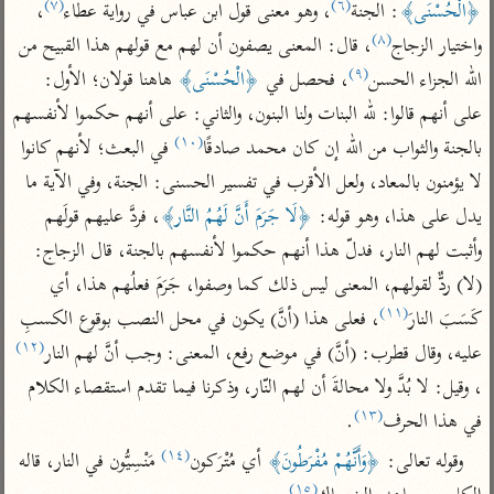
تفسير الآلوسي
(٧)
(٦)
﴿الْحُسْنَى﴾
: الجنة
، وهو معنى قول ابن عباس في رواية عطاء
، 
جمع الأقوال
تفسير ابن عثيمين
(٨)
تفسير ابن الجوزي
تفسير الرازي
واختيار الزجاج
، قال: المعنى يصفون أن لهم مع قولهم هذا القبيح من 
(٩)
الله الجزاء الحسن
، فحصل في 
﴿الْحُسْنَى﴾
 هاهنا قولان؛ الأول: 
تفسير الماوردي
مركَّزة العبارة
على أنهم قالوا: لله البنات ولنا البنون، والثاني: على أنهم حكموا لأنفسهم 
أخرى
(١٠)
تفسير الجلالين
بالجنة والثواب من الله إن كان محمد صادقًا
 في البعث؛ لأنهم كانوا 
أضواء البيان
منتقاة
لا يؤمنون بالمعاد، ولعل الأقرب في تفسير الحسنى: الجنة، وفي الآية ما 
جامع البيان للإيجي
تفسير ابن القيم
نظم الدرر للبقاعي
يدل على هذا، وهو قوله: 
﴿لَا جَرَمَ أَنَّ لَهُمُ النَّار﴾
، فردَّ عليهم قولَهم 
تفسير البيضاوي
تفسير ابن تيمية
وأثبت لهم النار، فدلّ هذا أنهم حكموا لأنفسهم بالجنة، قال الزجاج: 
تفسير النسفي
لغة وبلاغة
(لا) ردٌّ لقولهم، المعنى ليس ذلك كما وصفوا، جَرَمَ فعلُهم هذا، أي 
الوجيز للواحدي
التحرير والتنوير
عامّة
(١١)
كَسَبَ النارَ
، فعلى هذا (أنَّ) يكون في محل النصب بوقوع الكسبِ 
تفسير ابن أبي زمنين
تفسير السمعاني
المحرر الوجيز لابن
(١٢)
عليه، وقال قطرب: (أنَّ) في موضع رفع، المعنى: وجب أنَّ لهم النار
عطية
تفسير مكّي
، وقيل: لا بُدَّ ولا محالةَ أن لهم النّار، وذكرنا فيما تقدم استقصاء الكلام 
البحر المحيط لأبي
آثار
(١٣)
محاسن التأويل
في هذا الحرف
.
حيان
للقاسمي
موسوعة التفسير
(١٤)
وقوله تعالى: 
﴿وَأَنَّهُمْ مُفْرَطُونَ﴾
 أي مُتْرَكون
 مَنْسِيُّون في النار، قاله 
البسيط للواحدي
المأثور
تفسير الثعالبي
(١٥)