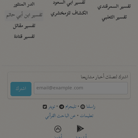
تفسير أبي السعود
الدر المنثور
تفسير السمرقندي
الكشاف للزمخشري
تفسير ابن أبي حاتم
تفسير الثعلبي
تفسير مقاتل
تفسير قتادة
اشترك لتصلك أخبار مشاريعنا
اشترك
راسلنا
•
تليجرام
•
تويتر
تعليمات
•
عن الباحث القرآني
أندرويد
أيفون