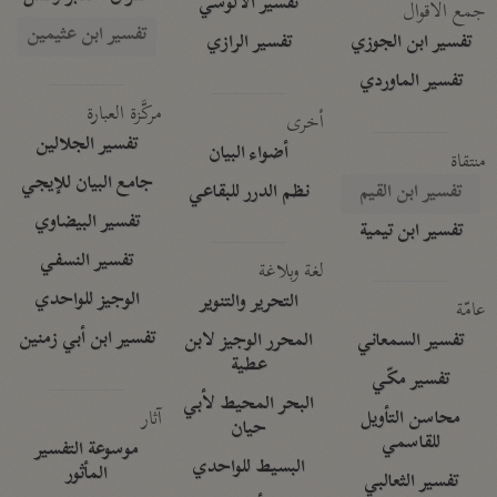
تفسير الآلوسي
جمع الأقوال
تفسير ابن عثيمين
تفسير ابن الجوزي
تفسير الرازي
تفسير الماوردي
مركَّزة العبارة
أخرى
تفسير الجلالين
أضواء البيان
منتقاة
جامع البيان للإيجي
تفسير ابن القيم
نظم الدرر للبقاعي
تفسير البيضاوي
تفسير ابن تيمية
تفسير النسفي
لغة وبلاغة
الوجيز للواحدي
التحرير والتنوير
عامّة
تفسير ابن أبي زمنين
تفسير السمعاني
المحرر الوجيز لابن
عطية
تفسير مكّي
البحر المحيط لأبي
آثار
محاسن التأويل
حيان
للقاسمي
موسوعة التفسير
البسيط للواحدي
المأثور
تفسير الثعالبي