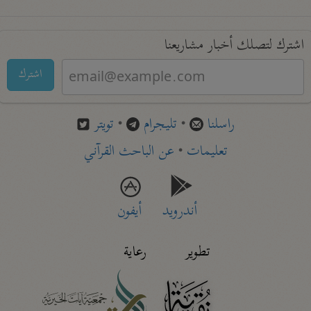
اشترك لتصلك أخبار مشاريعنا
اشترك
راسلنا
•
تليجرام
•
تويتر
تعليمات
•
عن الباحث القرآني
أندرويد
أيفون
تطوير
رعاية