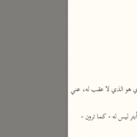
نحو ٣ مجلدات
الوجيز
الواحدي (٤٦٨ هـ)
نحو مجلد
تفسير القرآن العزيز
ابن أبي زمنين (٣٩٩ هـ)
نحو مجلدين
 أي: إن مُبْغِضك يا محمد وعدوك هو الأبتر، أي هو الذي لا عقب له، عني 
موسوعة التفسير المأثور
 أي: هو الحقير الذليل. قال ابن زيد: قال رجل: إنما محمد أبتر ليس له - كما ترون - 
معهد الشاطبي
٢٣ مجلدًا