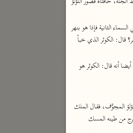
عائشة رضي الله عنها: الكَوْثَرُ نهر في بطنان الجنة، قيل لها: وما بطنان الجنة؟ قالت: وسط الجنة، حافتاه قصور اللؤلؤ 
نحو مجلد
تيسير الكريم الرحمن
السعدي (١٣٧٦ هـ)
وعن أنس بن مالك أنه قال: لما أسري برسول الله ﷺ مضى به جبريل عليهما السلام في السماء الثانية فإذا هو بنهر 
نحو ٤ مجلدات
عليه قصر من اللؤلؤ والزبرجد فذهب ليشم ترابه فإذا هو مسك. قال: يا جبريل، ما هذا النُهْر؟ قال: الكوثر الذي خبأ 
أيسر التفاسير
أبو بكر الجزائري (١٤٣٩ هـ)
وقال ابن جبير: النهر الذي في الجنة هو من الخير الذي أعطاه الله إياه. وعن ابن عباس أيضا أنه قال: الكوثر هو 
نحو ٣ مجلدات
القرآن – تدبّر وعمل
شركة الخبرات الذكية
نحو ٣ مجلدات
وروي عن النبي ﷺ أنه قال: "بينما أنا أسير في الجنة إذ عرض لي نهر، حافتاه قِباب اللؤلؤ المجوَّف، فقال الملك 
تفسير القرآن الكريم
خرج من طينه المسك
ابن عثيمين (١٤٢١ هـ)
نحو ١٥ مجلدًا