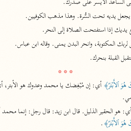
ى الساعد الأيسر على صدرك.
المحرر الوجيز
: يجعل يديه تحت السُّرة. وهذا مذهب الكوفيين.
ابن عطية (٥٤٦ هـ)
نحو ٨ مجلدات
ع يديك إذا استفتحت الصلاة إلى النحر.
البحر المحيط
 لربك المكتوبة، وانحر البدن يمنى. وقاله ابن عباس.
أبو حيان (٧٤٥ هـ)
نحو ١٦ مجلدًا
تقبل القبلة بنحرك.
التفسير البسيط
* * *
الواحدي (٤٦٨ هـ)
 هُوَ ٱلأَبْتَرُ﴾
نحو ٢٢ مجلدًا
آثار
مي.
إرشاد العقل السليم
أبو السعود (٩٨٢ هـ)
نحو ٩ مجلدات
 هُوَ ٱلأَبْتَرُ﴾
.
الكشاف