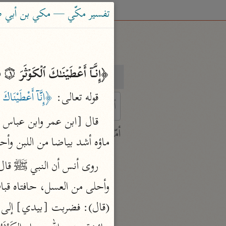
تفسير مكّي — مكي بن أبي طالب (
﴿إِنَّاۤ أَعۡطَیۡنَـٰكَ ٱلۡكَوۡثَرَ ۝١ فَصَلِّ لِرَبِّكَ وَٱنۡحَرۡ ۝٢ إِنَّ شَانِئَكَ هُوَ ٱلۡأَبۡتَرُ ۝٣﴾ 
بحث
تفسير
قوله تعالى: 
﴿إِنَّآ أَعْطَيْنَاكَ 
 characters for results.
أمّهات
ماؤه أشد بياضا من اللبن وأحل
جامع البيان
ابن جرير الطبري (٣١٠ هـ)
نحو ٢٨ مجلدًا
تفسير القرآن العظيم
ابن كثير (٧٧٤ هـ)