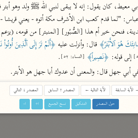
ي معيط، كان يقول: إنه لا يبقى لنبي الله ﷺ ولد وهو أبتر فأ
الزمخشري (٥٣٨ هـ)
ج
نحو ٨ مجلدات
تف
نِئَكَ هُوَ ٱلأَبْتَرُ﴾
 قال: وأنزلت عليه 
 إلى قوله: 
﴿نَصِيراً﴾
.
[النساء: ٥٢]
ت
ي أبي جهل قال: والمعنى أن عدوك أبا جهل هو الأبتر.
الآية السابقة
الآية التالية
←
المصدر
↑
السابق
المصدر
↓
التالي
حول المصدر
التشكيل
نسخ الجميع
ا+
ا-
قتا