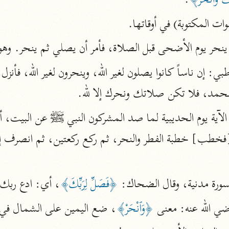
ِكَ وَٱنْحَرْ﴾
.
ت المكتوبة) في أوقاتها.
أخرى
مركَّزة الع
أضواء البيان
نحر يوم الأضحى قبل الصلاة، فأمر أن يصلي ثم ينحر. وهو 
محمد الأمين الشنقيطي (١٣٩٤ هـ)
الم
نحو ١١ مجلدًا
 محمد، فلا تكن صلاتك ونحرك إلا لله.
نظم الدرر
البقاعي (٨٨٥ هـ)
نحو ٢٠ مجلدًا
فخطب] خطبة الفطر والنحر، ثم ركع ركعتين، ثم انصرف إلى
لغة وبلاغة
سورة مدنية، وقال الضحاك: 
﴿فَصَلِّ لِرَبِّكَ﴾
، أي: ادع ربك 
التحرير والتنوير
ي الله عنه: معنى 
﴿وَٱنْحَرْ﴾
، ضع اليمين على الشمال في 
ابن عاشور (١٣٩٣ هـ)
نحو ٢٤ مجلدًا