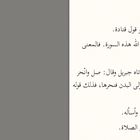
بارة
قول قتادة.
تفسير الجلالين
حلّي والسيوطي (٨٦٤، ٩١١ هـ)
وقال محمد بن كعب القرطبي: إن ناساً كانوا يصلون لغير الله، وينحرون لغير الله، فأنزل الله هذه السورة. فالمعنى 
نحو مجلد
جامع البيان
وقال ابن جبير: نزلت هذه الآية يوم الحديبية لما صد المشركون النبي ﷺ عن البيت، أتاه جبريل وقال: صل وانْحر 
الإيجي (٩٠٥ هـ)
 البدن فنحرها، فذلك قوله 
نحو ٣ مجلدات
أنوار التنزيل
البيضاوي (٦٨٥ هـ)
وأسأله.
نحو ٣ مجلدات
الصلاة.
مدارك التنزيل
النسفي (٧١٠ هـ)