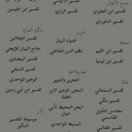
تفسير الآلوسي
جمع الأقوال
تفسير ابن عثيمين
تفسير ابن الجوزي
تفسير الرازي
تفسير الماوردي
مركَّزة العبارة
أخرى
تفسير الجلالين
أضواء البيان
منتقاة
جامع البيان للإيجي
تفسير ابن القيم
نظم الدرر للبقاعي
تفسير البيضاوي
تفسير ابن تيمية
تفسير النسفي
لغة وبلاغة
الوجيز للواحدي
التحرير والتنوير
عامّة
تفسير ابن أبي زمنين
تفسير السمعاني
المحرر الوجيز لابن
عطية
تفسير مكّي
البحر المحيط لأبي
آثار
محاسن التأويل
حيان
للقاسمي
موسوعة التفسير
البسيط للواحدي
المأثور
تفسير الثعالبي