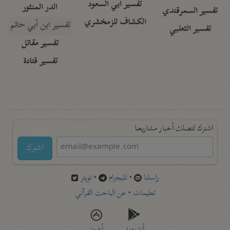
تفسير أبي السعود
الدر المنثور
تفسير السمرقندي
الكشاف للزمخشري
تفسير ابن أبي حاتم
تفسير الثعلبي
تفسير مقاتل
تفسير قتادة
اشترك لتصلك أخبار مشاريعنا
اشترك
راسلنا
•
تليجرام
•
تويتر
تعليمات
•
عن الباحث القرآني
أندرويد
أيفون