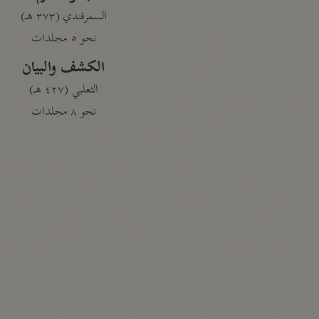
السمرقندي (٣٧٣ هـ)
نحو ٥ مجلدات
الكشف والبيان
الثعلبي (٤٢٧ هـ)
نحو ٨ مجلدات