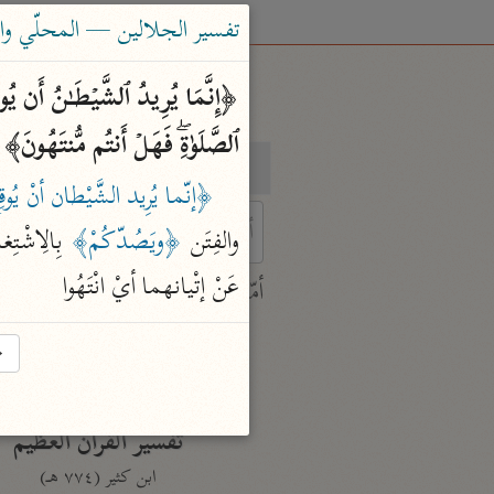
تفسير الجلالين — المحلّي والسيوطي (٤
ٱلصَّلَوٰةِۖ فَهَلۡ أَنتُم مُّنتَهُونَ﴾ 
بحث
تفسير
﴿إنّما يُرِيد الشَّيْطان أنْ يُوق
والفِتَن 
﴿ويَصُدّكُمْ﴾
 بِالِاشْتِغ
 characters for results.
عَنْ إتْيانهما أيْ انْتَهُوا
أمّهات
جامع البيان
→
ابن جرير الطبري (٣١٠ هـ)
نحو ٢٨ مجلدًا
تفسير القرآن العظيم
ابن كثير (٧٧٤ هـ)