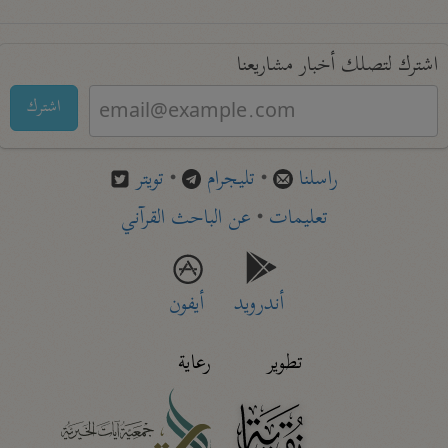
اشترك لتصلك أخبار مشاريعنا
اشترك
راسلنا
•
تليجرام
•
تويتر
تعليمات
•
عن الباحث القرآني
أندرويد
أيفون
تطوير
رعاية