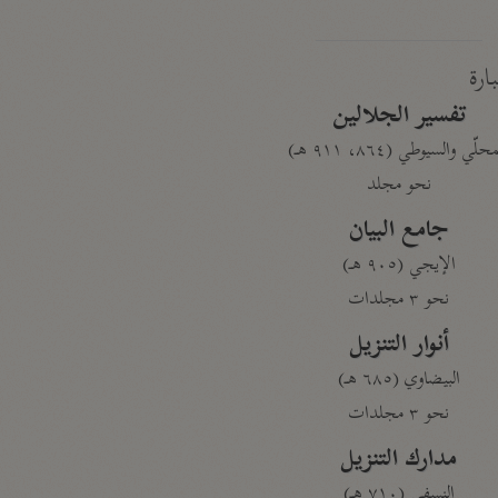
بارة
تفسير الجلالين
حلّي والسيوطي (٨٦٤، ٩١١ هـ)
نحو مجلد
جامع البيان
الإيجي (٩٠٥ هـ)
نحو ٣ مجلدات
أنوار التنزيل
البيضاوي (٦٨٥ هـ)
نحو ٣ مجلدات
مدارك التنزيل
النسفي (٧١٠ هـ)