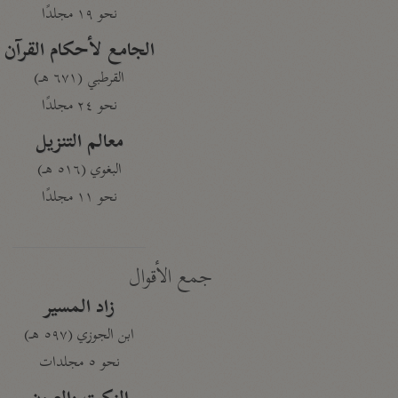
نحو ١٩ مجلدًا
الجامع لأحكام القرآن
القرطبي (٦٧١ هـ)
نحو ٢٤ مجلدًا
معالم التنزيل
البغوي (٥١٦ هـ)
نحو ١١ مجلدًا
جمع الأقوال
زاد المسير
ابن الجوزي (٥٩٧ هـ)
نحو ٥ مجلدات