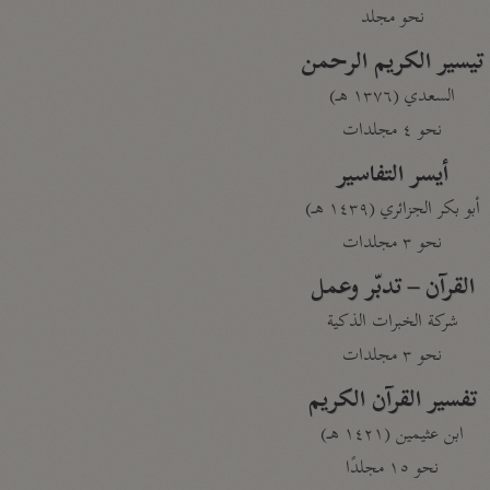
نحو مجلد
تيسير الكريم الرحمن
السعدي (١٣٧٦ هـ)
نحو ٤ مجلدات
أيسر التفاسير
أبو بكر الجزائري (١٤٣٩ هـ)
نحو ٣ مجلدات
القرآن – تدبّر وعمل
شركة الخبرات الذكية
نحو ٣ مجلدات
تفسير القرآن الكريم
ابن عثيمين (١٤٢١ هـ)
نحو ١٥ مجلدًا