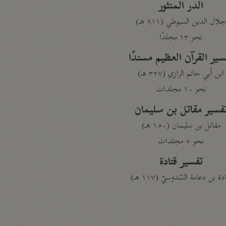
الدر المنثور
لال الدين السيوطي (٩١١ هـ)
نحو ١٣ مجلدًا
سير القرآن العظيم مسندًا
ابن أبي حاتم الرازي (٣٢٧ هـ)
نحو ١٠ مجلدات
فسير مقاتل بن سليمان
مقاتل بن سليمان (١٥٠ هـ)
نحو ٥ مجلدات
تفسير قتادة
دة بن دعامة السّدوسيّ (١١٧ هـ)