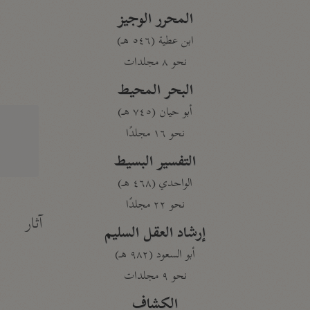
المحرر الوجيز
ابن عطية (٥٤٦ هـ)
نحو ٨ مجلدات
البحر المحيط
أبو حيان (٧٤٥ هـ)
نحو ١٦ مجلدًا
التفسير البسيط
الواحدي (٤٦٨ هـ)
نحو ٢٢ مجلدًا
آثار
إرشاد العقل السليم
أبو السعود (٩٨٢ هـ)
نحو ٩ مجلدات
الكشاف