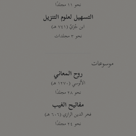
نحو ١١ مجلدًا
التسهيل لعلوم التنزيل
ابن جُزَيّ (٧٤١ هـ)
نحو ٣ مجلدات
موسوعات
روح المعاني
الآلوسي (١٢٧٠ هـ)
نحو ٢٨ مجلدًا
مفاتيح الغيب
فخر الدين الرازي (٦٠٦ هـ)
نحو ٢٤ مجلدًا