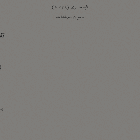
الزمخشري (٥٣٨ هـ)
ج
نحو ٨ مجلدات
تف
ت
قتا