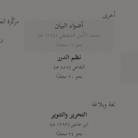
أخرى
مركَّزة الع
أضواء البيان
محمد الأمين الشنقيطي (١٣٩٤ هـ)
الم
نحو ١١ مجلدًا
نظم الدرر
البقاعي (٨٨٥ هـ)
نحو ٢٠ مجلدًا
لغة وبلاغة
التحرير والتنوير
ابن عاشور (١٣٩٣ هـ)
نحو ٢٤ مجلدًا