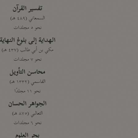
تفسير القرآن
السمعاني (٤٨٩ هـ)
نحو ٥ مجلدات
الهداية إلى بلوغ النهاية
مكي بن أبي طالب (٤٣٧ هـ)
نحو ٧ مجلدات
محاسن التأويل
القاسمي (١٣٣٢ هـ)
نحو ١١ مجلدًا
الجواهر الحسان
الثعالبي (٨٧٥ هـ)
نحو ٦ مجلدات
بحر العلوم