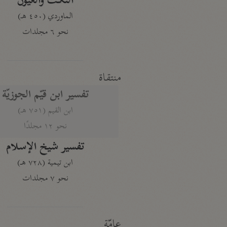
النكت والعيون
الماوردي (٤٥٠ هـ)
نحو ٦ مجلدات
منتقاة
تفسير ابن قيّم الجوزيّة
ابن القيم (٧٥١ هـ)
نحو ١٢ مجلدًا
تفسير شيخ الإسلام
ابن تيمية (٧٢٨ هـ)
نحو ٧ مجلدات
عامّة