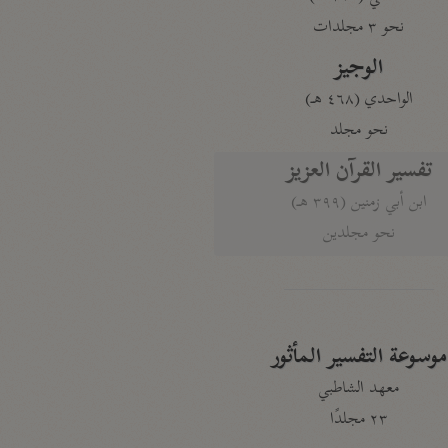
نحو ٣ مجلدات
الوجيز
الواحدي (٤٦٨ هـ)
نحو مجلد
تفسير القرآن العزيز
ابن أبي زمنين (٣٩٩ هـ)
نحو مجلدين
موسوعة التفسير المأثور
معهد الشاطبي
٢٣ مجلدًا