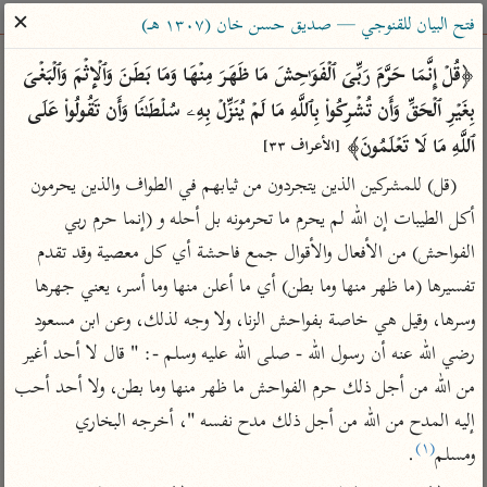
ساهم معنا في نشر القرآن والعلم الشرعي
✕
فتح البيان للقنوجي — صديق حسن خان (١٣٠٧ هـ)
الباحث القرآني
﴿قُلۡ إِنَّمَا حَرَّمَ رَبِّیَ ٱلۡفَوَ ٰ⁠حِشَ مَا ظَهَرَ مِنۡهَا وَمَا بَطَنَ وَٱلۡإِثۡمَ وَٱلۡبَغۡیَ 
بِغَیۡرِ ٱلۡحَقِّ وَأَن تُشۡرِكُوا۟ بِٱللَّهِ مَا لَمۡ یُنَزِّلۡ بِهِۦ سُلۡطَـٰنࣰا وَأَن تَقُولُوا۟ عَلَى 
بحث
تفسير
علوم
مصاحف
معاجم
ٱللَّهِ مَا لَا تَعۡلَمُونَ﴾ 
[الأعراف ٣٣]
(قل) للمشركين الذين يتجردون من ثيابهم في الطواف والذين يحرمون 
أكل الطيبات إن الله لم يحرم ما تحرمونه بل أحله و (إنما حرم ربي 
Type 2 or more characters for results.
الفواحش) من الأفعال والأقوال جمع فاحشة أي كل معصية وقد تقدم 
Type 1 or more
أمّهات
عامّة
معاصرة
تفسيرها (ما ظهر منها وما بطن) أي ما أعلن منها وما أسر، يعني جهرها 
characters for results.
تفسير الطبري
فتح البيان للقنوجي
الميسر
وسرها، وقيل هي خاصة بفواحش الزنا، ولا وجه لذلك، وعن ابن مسعود 
تفسير ابن كثير
فتح القدير للشوكاني
المختصر في
رضي الله عنه أن رسول الله - صلى الله عليه وسلم -: " قال لا أحد أغير 
التفسير
تفسير القرطبي
تفسير ابن جزي
من الله من أجل ذلك حرم الفواحش ما ظهر منها وما بطن، ولا أحد أحب 
تفسير السعدي
إليه المدح من الله من أجل ذلك مدح نفسه "، أخرجه البخاري 
تفسير البغوي
أيسر التفاسير
(١)
ومسلم
.
موسوعات
القرآن – تدبر وعمل