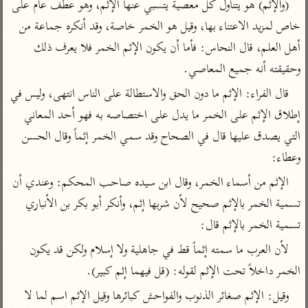
تفسير الآلوسي
(والإثم) هو يتناول كل معصية يتسبي عنها الإثم، وهو عطف عام على 
جمع الأقوال
تفسير ابن عثيمين
خاص لمزيد الاعتناء بها، وقيل هو الخمر خاصة، وقد أنكره جماعة من 
تفسير ابن الجوزي
تفسير الرازي
أهل العلم، قال النحاس: فأما أن يكون الإثم الخمر فلا يعرف ذلك 
تفسير الماوردي
وحقيقته أنه جميع المعاصي.
مركَّزة العبارة
أخرى
تفسير الجلالين
قال الفراء: الإثم ما دون الحق والاستطالة على الناس انتهى، وليس في 
أضواء البيان
منتقاة
جامع البيان للإيجي
إطلاق الإثم على الخمر ما يدل على اختصاصه به فهو أحد المعاني 
تفسير ابن القيم
نظم الدرر للبقاعي
التي يصدق عليها قال في الصحاح وقد سمي الخمر إثماً وقال الحسن 
تفسير البيضاوي
تفسير ابن تيمية
وعطاء:
تفسير النسفي
لغة وبلاغة
الإثم من أسماء الخمر، وقال ابن سيده صاحب المحكم: وعندي أن 
الوجيز للواحدي
التحرير والتنوير
عامّة
تسمية الخمر بالإثم صحيح لأن شربها إثم، وأنكر أبو بكر بن الأنباري 
تفسير ابن أبي زمنين
تفسير السمعاني
المحرر الوجيز لابن
تسمية الخمر بالإثم قال:
عطية
تفسير مكّي
لأن العرب ما سمته إثماً قط في جاهلية ولا إسلام ولكن قد يكون 
البحر المحيط لأبي
آثار
محاسن التأويل
حيان
الخمر داخلاً تحت الإثم لقوله: (قل فيهما إثم كبير).
للقاسمي
موسوعة التفسير
البسيط للواحدي
المأثور
وقيل: الإثم صغائر الذنوب والفواحش كبائرها وقيل الإثم اسم لما لا 
تفسير الثعالبي