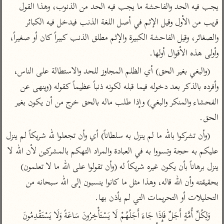
تفسير أبي السعود
يجب فيه الحد والفاحشة ما يجب فيه الحد من الذنوب، وهذا القول 
الدر المنثور
تفسير السمرقندي
قريب من الأول وقيل الإثم في أصل اللغة الذنب فيدخل فيه الكبائر 
الكشاف للزمخشري
تفسير ابن أبي حاتم
تفسير الثعلبي
والصغائر، وقيل الفاحشة الكبيرة والإثم مطلق الذنب كبيراً كان أو صغيراً، 
تفسير مقاتل
وأولى هذه الأقوال أولها.
تفسير قتادة
(والبغي بغير الحق) أي الظلم المجاوز للحد والاستطالة على الناس، 
وأفرده بالذكر بعد دخوله فيما قبله لكونه ذنباً عظيماً كقوله (وينهى عن 
الفحشاء والمنكر والبغي) وإذا طلب ماله بالحق خرج من أن يكون بغير 
الحق.
اشترك لتصلك أخبار مشاريعنا
(وأن تشركوا بالله ما لم ينزل به سلطاناً) أي وأن تجعلوا لله شريكاً لم ينزل 
اشترك
عليكم به حجة وتسووا به في العبادة والمراد التهكم بالمشركين لأن الله لا 
ينزل برهاناً بأن يكون غيره شريكاً له (وأن تقولوا على الله ما لا تعلمون) 
راسلنا
•
تليجرام
•
تويتر
بحقيقته وأن الله قاله، وهذا مثل ما كانوا ينسبون إلى الله سبحانه من 
تعليمات
•
عن الباحث القرآني
التحليلات أو التحريمات التي لم يأذن بها.
وَلِكُلِّ أُمَّةٍ أَجَلٌ فَإِذَا جَاءَ أَجَلُهُمْ لَا يَسْتَأْخِرُونَ سَاعَةً وَلَا يَسْتَقْدِمُونَ 
أندرويد
أيفون