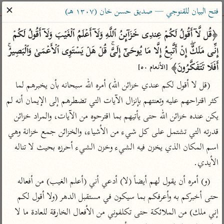
ساهم معنا في نشر القرآن والعلم الشرعي
✕
فتح البيان للقنوجي — صديق حسن خان (١٣٠٧ هـ)
الباحث القرآني
﴿قُل لَّاۤ أَقُولُ لَكُمۡ عِندِی خَزَاۤىِٕنُ ٱللَّهِ وَلَاۤ أَعۡلَمُ ٱلۡغَیۡبَ وَلَاۤ أَقُولُ لَكُمۡ 
إِنِّی مَلَكٌۖ إِنۡ أَتَّبِعُ إِلَّا مَا یُوحَىٰۤ إِلَیَّۚ قُلۡ هَلۡ یَسۡتَوِی ٱلۡأَعۡمَىٰ وَٱلۡبَصِیرُۚ 
بحث
تفسير
علوم
مصاحف
معاجم
أَفَلَا تَتَفَكَّرُونَ﴾ 
[الأنعام ٥٠]
(قل لا أقول لكم عندي خزائن الله) أمره الله سبحانه بأن يخبرهم لما 
كثر اقتراحهم عليه وتعنتهم بإنزال الآيات التي تضطرهم إلى الإيمان أنه لم 
Type 2 or more characters for results.
يكن عنده خزائن الله حتى يأتيهم بما اقترحوه من الآيات، والمراد خزائن 
Type 1 or more
أمّهات
عامّة
معاصرة
قدرته التي تشتمل على كل شيء من الأشياء، والخزائن جمع خزانة وهي 
characters for results.
تفسير الطبري
فتح البيان للقنوجي
الميسر
اسم المكان الذي يخزن فيه الشيء وخزن الشيء أحرزه بحيث لا تناله 
تفسير ابن كثير
فتح القدير للشوكاني
المختصر في
الأيدي.
التفسير
تفسير القرطبي
تفسير ابن جزي
(و) أمره أن يقول لهم أيضاً (لا) أدعي أني (أعلم الغيب) من أفعاله 
تفسير السعدي
تفسير البغوي
حتى أخبركم به وأعرفكم بما سيكون في مستقبل الدهر (ولا أقول لكم 
أيسر التفاسير
موسوعات
إني ملك) من الملائكة حتى تكلفوني من الأفعال الخارقة للعادة ما لا 
القرآن – تدبر وعمل