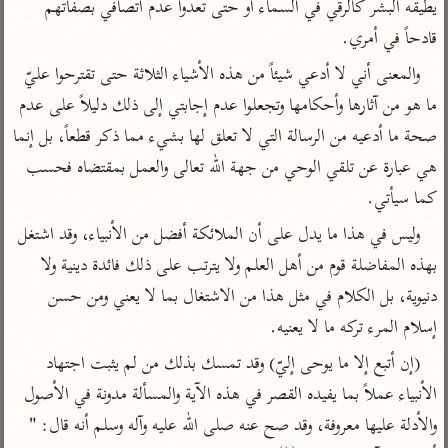
تفسير الآلوسي
يطيقه البشر كالرقي في السماء أو حتى تعدوا عدم اتصافي بصفاتهم 
جمع الأقوال
تفسير ابن عثيمين
قادحاً في أمري.
تفسير ابن الجوزي
تفسير الرازي
والمعنى أني لا أدعي شيئاً من هذه الأشياء الثلاثة حتى تقترحوا عليّ 
تفسير الماوردي
مركَّزة العبارة
ما هو من آثارها وأحكامها وتجعلوا عدم إجابتي إلى ذلك دليلاً على عدم 
أخرى
تفسير الجلالين
صحة ما أدعيه من الرسالة التي لا تعلق لها بشيء مما ذكر قطعاً، بل إنما 
أضواء البيان
منتقاة
جامع البيان للإيجي
هي عبارة عن تلقي الوحي من جهة الله تعالى والعمل بمقتضاه فحسب 
تفسير ابن القيم
نظم الدرر للبقاعي
كما سيأتي.
تفسير البيضاوي
تفسير ابن تيمية
وليس في هذا ما يدل على أن الملائكة أفضل من الأنبياء، وقد اشتغل 
تفسير النسفي
لغة وبلاغة
بهذه المفاضلة قوم من أهل العلم ولا يترتب على ذلك فائدة دينية ولا 
الوجيز للواحدي
التحرير والتنوير
عامّة
دنيوية، بل الكلام في مثل هذا من الاشتغال بما لا يعني ومن حسن 
تفسير ابن أبي زمنين
تفسير السمعاني
المحرر الوجيز لابن
إسلام المرء تركه ما لا يعنيه.
عطية
تفسير مكّي
(إن أتبع إلا ما يوحى إليّ) وقد تمسك بذلك من لم يثبت اجتهاد 
البحر المحيط لأبي
آثار
محاسن التأويل
حيان
الأنبياء عملاً بما يفيده القصر في هذه الآية والمسألة مدونة في الأصول 
للقاسمي
موسوعة التفسير
البسيط للواحدي
والأدلة عليها معروفة، وقد صح عنه صلى الله عليه وآله وسلم أنه قال: " 
المأثور
تفسير الثعالبي