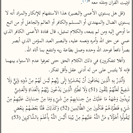
(١)
أوتيت القرآن ومثله معه "
.
تفسير أبي السعود
الدر المنثور
تفسير السمرقندي
(قل هل يستوي الأعمى والبصير) هذا الاستفهام للإنكار والمراد أنه لا 
الكشاف للزمخشري
تفسير ابن أبي حاتم
تفسير الثعلبي
يستوي الضال والمهتدي أو المسلم والكافر أو العالم والجاهل أو من اتبع 
تفسير مقاتل
ما أوحي إليه ومن لم يتبعه، والكلام تمثيل، قال قتادة الأعمى الكافر الذي 
تفسير قتادة
عمي عن حق الله وأمره ونعمه عليه، والبصير العبد المؤمن الذي أبصر 
بصراً نافعاً فوحد الله وحده وعمل بطاعة ربه وانتفع بما آتاه الله.
(أفلا تتفكرون) في ذلك الكلام الحق حتى تعرفوا عدم الاستواء بينهما 
فإنه لا يلتبس على من له أدنى عقل وأقل تفكر.
اشترك لتصلك أخبار مشاريعنا
وَأَنْذِرْ بِهِ الَّذِينَ يَخَافُونَ أَنْ يُحْشَرُوا إِلَى رَبِّهِمْ لَيْسَ لَهُمْ مِنْ دُونِهِ وَلِيٌّ وَلَا 
اشترك
شَفِيعٌ لَعَلَّهُمْ يَتَّقُونَ (51) وَلَا تَطْرُدِ الَّذِينَ يَدْعُونَ رَبَّهُمْ بِالْغَدَاةِ وَالْعَشِيِّ 
يُرِيدُونَ وَجْهَهُ مَا عَلَيْكَ مِنْ حِسَابِهِمْ مِنْ شَيْءٍ وَمَا مِنْ حِسَابِكَ عَلَيْهِمْ مِنْ 
راسلنا
•
تليجرام
•
تويتر
شَيْءٍ فَتَطْرُدَهُمْ فَتَكُونَ مِنَ الظَّالِمِينَ (52) وَكَذَلِكَ فَتَنَّا بَعْضَهُمْ بِبَعْضٍ 
كنوز
•
تعليمات
•
عن الباحث القرآني
لِيَقُولُوا أَهَؤُلَاءِ مَنَّ اللَّهُ عَلَيْهِمْ مِنْ بَيْنِنَا أَلَيْسَ اللَّهُ بِأَعْلَمَ بِالشَّاكِرِينَ (53)

أندرويد
أيفون