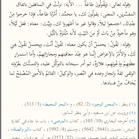
تفسير أبي السعود
وقوله تعالى: وَيَقُولُونَ طاعَةٌ ... الآية: نزلَتْ في المنافقينَ باتفاق 
الدر المنثور
تفسير السمرقندي
الكشاف للزمخشري
المفسِّرين، المعنى: يقولُونَ لك، يا محمَّد: أَمْرُنَا طاعةٌ، فإذا خرجوا مِنْ 
تفسير ابن أبي حاتم
تفسير الثعلبي
عِنْدِكَ، اجتمعوا ليلاً، وقالوا غير ما أظهروا لك، وبَيَّتَ: معناه: فَعَلَ لَيْلاً، 
تفسير مقاتل
وهو مأخوذٌ مِنْ بَاتَ أوْ مِنَ البَيْتِ لأنه مُلْتَزَمٌ باللَّيْل.
تفسير قتادة
وقوله: تَقُولُ: يحتملُ أنْ يكون معناه: تَقُولُ أنْتَ، ويحتملُ تَقُولُ هِيَ 
لَكَ، والأمْرُ بالإعراض إنَّما هو عِنْدَ معاقبتهم ومجازاتِهِمْ، وأما استمرار 
عِظَتِهِمْ ودَعْوتِهِم، فلازمٌ، ثم أمر سبحانه بالتوكُّل عليه، والتمسُّك بعُرْوته 
الوثقى ثقةً بإنجاز وعده في النّصر، والوَكِيلُ: القائمُ بالأمورِ المُصْلِحُ لما 
اشترك لتصلك أخبار مشاريعنا
يُخَافُ مِنْ فسادها.

اشترك
(١)
 ينظر: 
«المحرر الوجيز»
 (2/ 82) ، و 
«البحر المحيط»
 (3/ 313) .

راسلنا
•
تليجرام
•
تويتر
(٢)
 ورويت عن ابن مسعود، وأبي ينظر السابق.

تعليمات
•
عن الباحث القرآني
(٣)
 أخرجه البخاري (10/ 103) ، كتاب 
«المرضى»
 ، باب ما جاء في كفارة 
المرض، حديث (5641، 5642) ، ومسلم (4/ 1992) ، كتاب 
«البر والصلة»
 ، 
باب ثواب المؤمن فيما يصيبه، حديث (52/ 2573) عن أبي هريرة وأبي سعيد 
أندرويد
أيفون