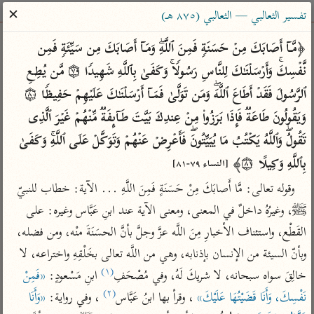
ساهم معنا في نشر القرآن والعلم الشرعي
✕
تفسير الثعالبي — الثعالبي (٨٧٥ هـ)
الباحث القرآني
﴿مَّاۤ أَصَابَكَ مِنۡ حَسَنَةࣲ فَمِنَ ٱللَّهِۖ وَمَاۤ أَصَابَكَ مِن سَیِّئَةࣲ فَمِن 
نَّفۡسِكَۚ وَأَرۡسَلۡنَـٰكَ لِلنَّاسِ رَسُولࣰاۚ وَكَفَىٰ بِٱللَّهِ شَهِیدࣰا ۝٧٩ مَّن یُطِعِ 
بحث
تفسير
علوم
مصاحف
معاجم
ٱلرَّسُولَ فَقَدۡ أَطَاعَ ٱللَّهَۖ وَمَن تَوَلَّىٰ فَمَاۤ أَرۡسَلۡنَـٰكَ عَلَیۡهِمۡ حَفِیظࣰا ۝٨٠ 
وَیَقُولُونَ طَاعَةࣱ فَإِذَا بَرَزُوا۟ مِنۡ عِندِكَ بَیَّتَ طَاۤىِٕفَةࣱ مِّنۡهُمۡ غَیۡرَ ٱلَّذِی 
تَقُولُۖ وَٱللَّهُ یَكۡتُبُ مَا یُبَیِّتُونَۖ فَأَعۡرِضۡ عَنۡهُمۡ وَتَوَكَّلۡ عَلَى ٱللَّهِۚ وَكَفَىٰ 
Type 2 or more characters for results.
بِٱللَّهِ وَكِیلًا ۝٨١﴾ 
[النساء ٧٩-٨١]
Type 1 or more
أمّهات
عامّة
معاصرة
وقوله تعالى: مَّا أَصابَكَ مِنْ حَسَنَةٍ فَمِنَ اللَّهِ ... الآية: خطاب للنبيّ 
characters for results.
تفسير الطبري
فتح البيان للقنوجي
الميسر
ﷺ، وغيرُهُ داخلٌ في المعنى، ومعنى الآية عند ابنِ عَبَّاس وغيره: على 
تفسير ابن كثير
فتح القدير للشوكاني
المختصر في
القَطْع، واستئناف الأخبارِ مِنَ اللَّه عزَّ وجلَّ بأنَّ الحسَنَةَ منْه، ومن فضله، 
التفسير
تفسير القرطبي
تفسير ابن جزي
وبأنّ السيئة من الإنسان بإذنابه، وهي من اللَّه تعالى بخَلْقِهِ واختراعه، لا 
تفسير السعدي
تفسير البغوي
(١)
خالِقَ سواه سبحانه، لا شريكَ لَهُ، وفي مُصْحَفِ
 ابنِ مَسْعودٍ: 
«فَمِنْ 
أيسر التفاسير
(٢)
موسوعات
نَفْسِكَ، وَأَنَا قَضَيْتُهَا عَلَيْكَ»
 ، وقرأ بها ابنُ عَبَّاس
 ، وفي رواية: 
«وَأَنَا 
القرآن – تدبر وعمل