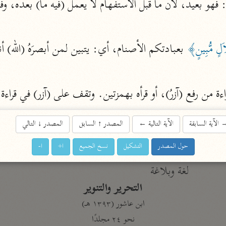
أخرى
مركَّزة الع
أضواء البيان
َلٍ مُّبِينٍ﴾
محمد الأمين الشنقيطي (١٣٩٤ هـ)
الم
نحو ١١ مجلدًا
ة من رفع (آزرُ)، أو قرأه بهمزتين. وتقف على (آزر) في قراءة
نظم الدرر
البقاعي (٨٨٥ هـ)
الآية السابقة
الآية التالية
←
المصدر
↑
السابق
المصدر
↓
التالي
نحو ٢٠ مجلدًا
حول المصدر
التشكيل
نسخ الجميع
ا+
ا-
لغة وبلاغة
التحرير والتنوير
ابن عاشور (١٣٩٣ هـ)
نحو ٢٤ مجلدًا