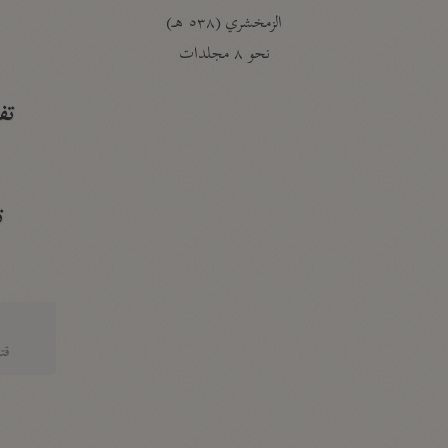
الزمخشري (٥٣٨ هـ)
ج
نحو ٨ مجلدات
تف
ت
قتا