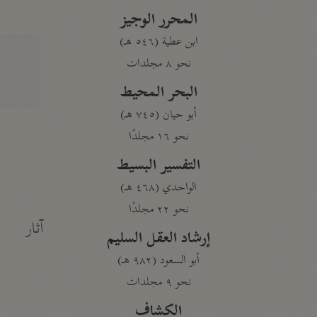
المحرر الوجيز
ابن عطية (٥٤٦ هـ)
نحو ٨ مجلدات
البحر المحيط
أبو حيان (٧٤٥ هـ)
نحو ١٦ مجلدًا
التفسير البسيط
الواحدي (٤٦٨ هـ)
نحو ٢٢ مجلدًا
آثار
إرشاد العقل السليم
أبو السعود (٩٨٢ هـ)
نحو ٩ مجلدات
الكشاف