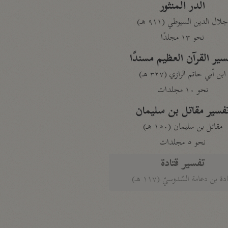
الدر المنثور
لال الدين السيوطي (٩١١ هـ)
نحو ١٣ مجلدًا
سير القرآن العظيم مسندًا
ابن أبي حاتم الرازي (٣٢٧ هـ)
نحو ١٠ مجلدات
فسير مقاتل بن سليمان
مقاتل بن سليمان (١٥٠ هـ)
نحو ٥ مجلدات
تفسير قتادة
دة بن دعامة السّدوسيّ (١١٧ هـ)