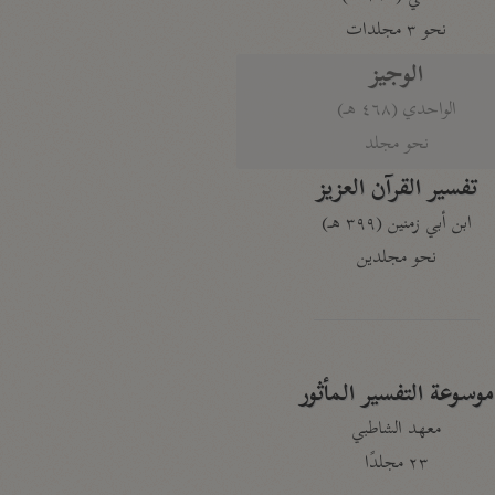
نحو ٣ مجلدات
الوجيز
الواحدي (٤٦٨ هـ)
نحو مجلد
تفسير القرآن العزيز
ابن أبي زمنين (٣٩٩ هـ)
نحو مجلدين
موسوعة التفسير المأثور
معهد الشاطبي
٢٣ مجلدًا