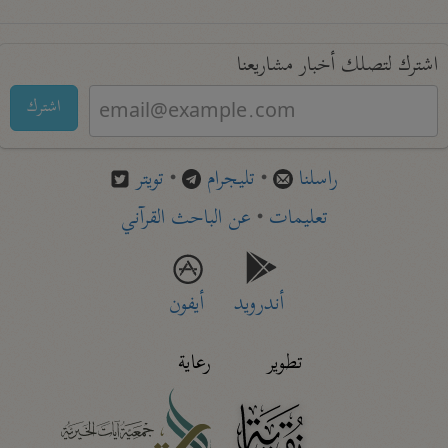
اشترك لتصلك أخبار مشاريعنا
اشترك
راسلنا
•
تليجرام
•
تويتر
تعليمات
•
عن الباحث القرآني
أندرويد
أيفون
تطوير
رعاية