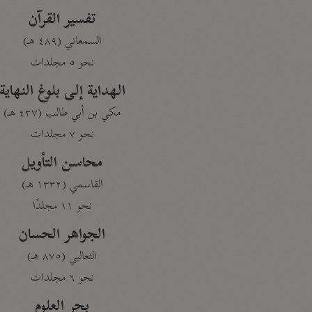
تفسير القرآن
السمعاني (٤٨٩ هـ)
نحو ٥ مجلدات
الهداية إلى بلوغ النهاية
مكي بن أبي طالب (٤٣٧ هـ)
نحو ٧ مجلدات
محاسن التأويل
القاسمي (١٣٣٢ هـ)
نحو ١١ مجلدًا
الجواهر الحسان
الثعالبي (٨٧٥ هـ)
نحو ٦ مجلدات
بحر العلوم