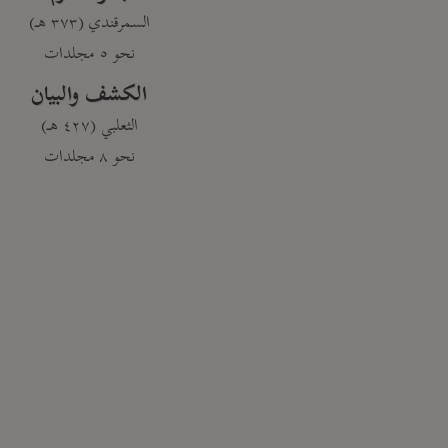
السمرقندي (٣٧٣ هـ)
نحو ٥ مجلدات
الكشف والبيان
الثعلبي (٤٢٧ هـ)
نحو ٨ مجلدات