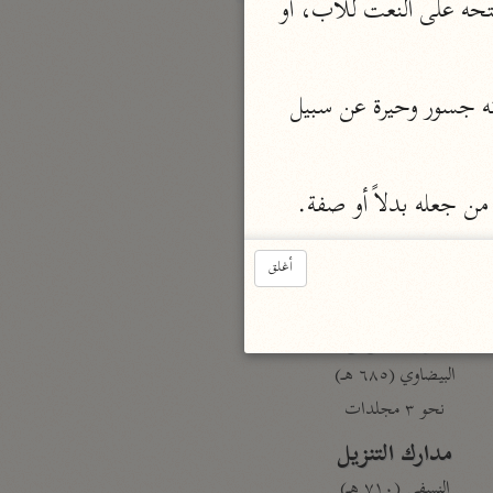
(و) من جعله اسماً للصّنم: فهو بعيد، لأن ما قبل الاستفهام لا يعمل (فيه ما) بعده، وفتحه على النعت للأب، أو 
بارة
 بعبادتكم الأصنام، أي: يتبين لمن أبصرَهُ (الله) أنه جسور وحيرة عن سبيل 
تفسير الجلالين
حلّي والسيوطي (٨٦٤، ٩١١ هـ)
نحو مجلد
 من جعله بدلاً أو صفة.
جامع البيان
الإيجي (٩٠٥ هـ)
أغلق
نحو ٣ مجلدات
أنوار التنزيل
البيضاوي (٦٨٥ هـ)
نحو ٣ مجلدات
مدارك التنزيل
النسفي (٧١٠ هـ)