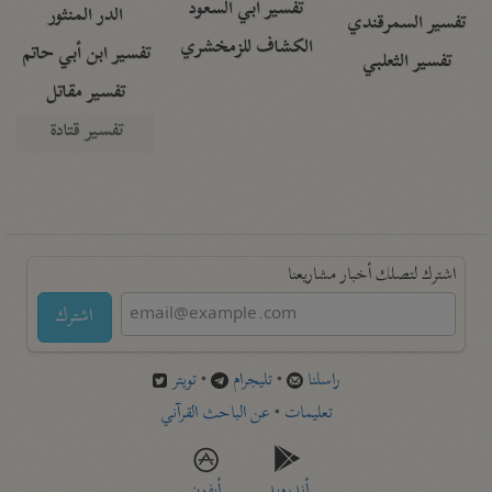
تفسير أبي السعود
الدر المنثور
تفسير السمرقندي
الكشاف للزمخشري
تفسير ابن أبي حاتم
تفسير الثعلبي
تفسير مقاتل
تفسير قتادة
اشترك لتصلك أخبار مشاريعنا
اشترك
راسلنا
•
تليجرام
•
تويتر
تعليمات
•
عن الباحث القرآني
أندرويد
أيفون