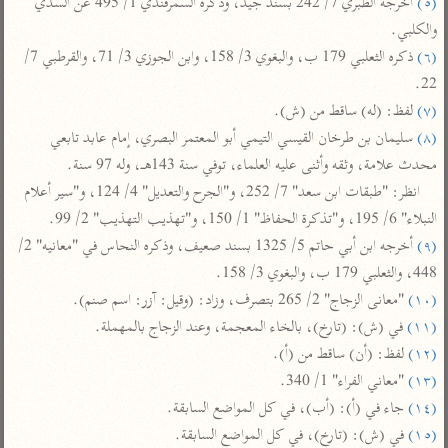
(٥)
 أخرجه الطبري 7/ 242 بسند جيد، وذكره السمرقندي 1/ 495 عن السدي 
تفسير أبي السعود
الدر المنثور
تفسير السمرقندي
والكلبي.

الكشاف للزمخشري
تفسير ابن أبي حاتم
تفسير الثعلبي
(٦)
 ذكره الثعلبي 179 ب، والبغوي 3/ 158، وابن الجوزي 3/ 71، والقرطبي 7/ 
تفسير مقاتل
22.

(٧)
 لفظ: (له) ساقط من (ش).

تفسير قتادة
(٨)
 سليمان بن طرخان القيسي التيمي أبو المعتمر البصري، إمام عابد تابعي 
محدث علامة، وثقه وأثنى عليه العلماء، توفي سنة 143هـ، وله 97 سنة.

انظر: "طبقات ابن سعد" 7/ 252، و"الجرح والتعديل" 4/ 124، و"سير أعلام 
النبلاء" 6/ 195، و"تذكرة الحفاظ" 1/ 150، و"تهذيب التهذيب" 2/ 99.

(٩)
 أخرجه ابن أبي حاتم 5/ 1325 بسند صعيف، وذكره النحاس في "معانيه" 2/ 
اشترك لتصلك أخبار مشاريعنا
448، والثعلبي 179 ب، والبغوي 3/ 158.

اشترك
(١٠)
 "معانى الزجاج" 2/ 265 بتصرف، وزاد: (وقيل: آزر: اسم صنم).

(١١)
 في (ش): (تارخ)، بالخاء المعجمة، وعند الزجاج بالمهملة.

راسلنا
•
تليجرام
•
تويتر
(١٢)
 لفظ: (أن) ساقط من (أ).

تعليمات
•
عن الباحث القرآني
(١٣)
 "معاني الفراء" 1/ 340.

(١٤)
 جاء في (أ): (أب)، في كل المواضع السابقة.

(١٥)
 في (ش): (تارخ)، في كل المواضع السابقة.

أندرويد
أيفون