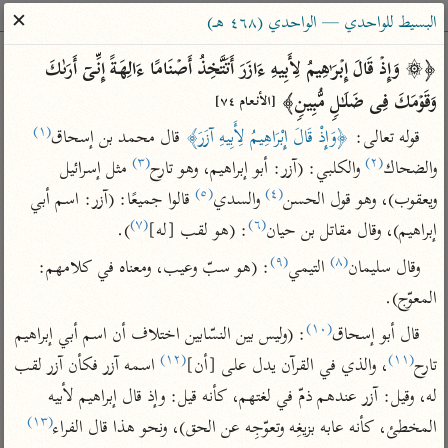
ساهم معنا في نشر القرآن والعلم الشرعي
✕
البسيط للواحدي — الواحدي (٤٦٨ هـ)
الباحث القرآني
﴿۞ وَإِذۡ قَالَ إِبۡرَ ٰ⁠هِیمُ لِأَبِیهِ ءَازَرَ أَتَتَّخِذُ أَصۡنَامًا ءَالِهَةً إِنِّیۤ أَرَىٰكَ 
وَقَوۡمَكَ فِی ضَلَـٰلࣲ مُّبِینࣲ﴾ 
[الأنعام ٧٤]
بحث
تفسير
علوم
مصاحف
معاجم
(١)
قوله تعالى: 
﴿وَإِذْ قَالَ إِبْرَاهِيمُ لِأَبِيهِ آزَرَ﴾
 قال محمد بن إسحاق
(٣)
(٢)
والضحاك
 والكلبي: (آزر: أبو إبراهيم، وهو تارح
 مثل إسرائيل 
(٥)
(٤)
ويعقوب)، وهو قول الحسن
 والسدي
 قالوا جميعًا: (آزر: اسم أبي 
Type 2 or more characters for results.
(٧)
(٦)
إبراهيم)، وقال مقاتل بن حيان
: (هو لقب [له]
).
Type 1 or more
أمّهات
عامّة
معاصرة
(٩)
(٨)
وقال سليمان
 التيمي
: (هو سبّ وعيب، ومعناه في كلامهم: 
characters for results.
تفسير الطبري
فتح البيان للقنوجي
الميسر
المعوّج).
تفسير ابن كثير
فتح القدير للشوكاني
المختصر في
(١٠)
قال أبو إسحاق
: (وليس بين النسّابين اختلاف أن اسم أبي إبراهيم 
التفسير
تفسير القرطبي
تفسير ابن جزي
(١٢)
(١١)
تارح
، والذي في القرآن يدل على [أن]
 اسمه آزر فكأن آزر لقب 
تفسير السعدي
تفسير البغوي
له، وقيل: آزر عندهم ذمّ في لغتهم، كأنه قيل: وإذ قال إبراهيم لأبيه 
أيسر التفاسير
(١٣)
موسوعات
المخطئ، كأنه عابه بزيغِه وتعوّجِه عن الحق)، ونحو هذا قال الفراء
القرآن – تدبر وعمل