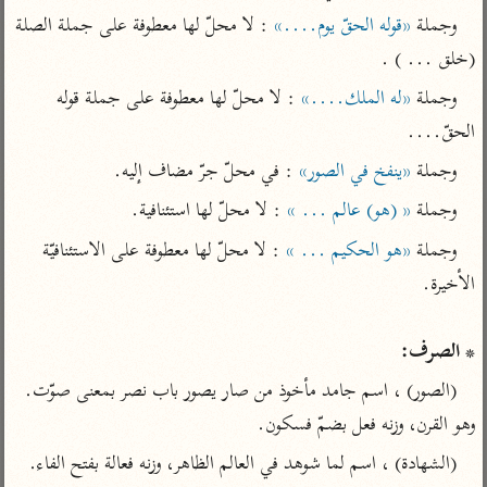
تفسير أبي السعود
الدر المنثور
تفسير السمرقندي
وجملة 
«قوله الحقّ يوم....»
 : لا محلّ لها معطوفة على جملة الصلة 
الكشاف للزمخشري
تفسير ابن أبي حاتم
(خلق ... ) .
تفسير الثعلبي
تفسير مقاتل
وجملة 
«له الملك....»
 : لا محلّ لها معطوفة على جملة قوله 
تفسير قتادة
الحقّ....
وجملة 
«ينفخ في الصور»
 : في محلّ جرّ مضاف إليه.
وجملة 
« (هو) عالم ... »
 : لا محلّ لها استئنافية.
وجملة 
«هو الحكيم ... »
 : لا محلّ لها معطوفة على الاستئنافيّة 
اشترك لتصلك أخبار مشاريعنا
اشترك
* الصرف:
راسلنا
•
تليجرام
•
تويتر
(الصور) ، اسم جامد مأخوذ من صار يصور باب نصر بمعنى صوّت. 
كنوز
•
تعليمات
•
عن الباحث القرآني
وهو القرن، وزنه فعل بضمّ فسكون.
(الشهادة) ، اسم لما شوهد في العالم الظاهر، وزنه فعالة بفتح الفاء.

أندرويد
أيفون