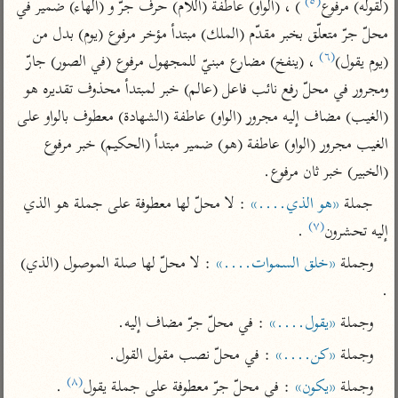
(٥)
تفسير الآلوسي
(لقوله) مرفوع
 ) ، (الواو) عاطفة (اللام) حرف جرّ و (الهاء) ضمير في 
جمع الأقوال
تفسير ابن عثيمين
محلّ جرّ متعلّق بخبر مقدّم (الملك) مبتدأ مؤخر مرفوع (يوم) بدل من 
تفسير ابن الجوزي
تفسير الرازي
(٦)
(يوم يقول)
 ، (ينفخ) مضارع مبنيّ للمجهول مرفوع (في الصور) جارّ 
تفسير الماوردي
ومجرور في محلّ رفع نائب فاعل (عالم) خبر لمبتدأ محذوف تقديره هو 
مركَّزة العبارة
أخرى
(الغيب) مضاف إليه مجرور (الواو) عاطفة (الشهادة) معطوف بالواو على 
تفسير الجلالين
أضواء البيان
منتقاة
الغيب مجرور (الواو) عاطفة (هو) ضمير مبتدأ (الحكيم) خبر مرفوع 
جامع البيان للإيجي
تفسير ابن القيم
نظم الدرر للبقاعي
(الخبير) خبر ثان مرفوع.
تفسير البيضاوي
تفسير ابن تيمية
جملة 
«هو الذي....»
 : لا محلّ لها معطوفة على جملة هو الذي 
تفسير النسفي
لغة وبلاغة
(٧)
إليه تحشرون
 .
الوجيز للواحدي
التحرير والتنوير
عامّة
وجملة 
«خلق السموات....»
 : لا محلّ لها صلة الموصول (الذي) 
تفسير ابن أبي زمنين
تفسير السمعاني
المحرر الوجيز لابن
.
عطية
تفسير مكّي
وجملة 
«يقول....»
 : في محلّ جرّ مضاف إليه.
البحر المحيط لأبي
آثار
محاسن التأويل
حيان
وجملة 
«كن....»
 : في محلّ نصب مقول القول.
للقاسمي
موسوعة التفسير
البسيط للواحدي
المأثور
(٨)
وجملة 
«يكون»
 : في محلّ جرّ معطوفة على جملة يقول
 .
تفسير الثعالبي