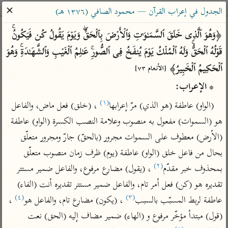
ساهم معنا في نشر القرآن والعلم الشرعي
✕
الجدول في إعراب القرآن — محمود الصافي (١٣٧٦ هـ)
الباحث القرآني
﴿وَهُوَ ٱلَّذِی خَلَقَ ٱلسَّمَـٰوَ ٰ⁠تِ وَٱلۡأَرۡضَ بِٱلۡحَقِّۖ وَیَوۡمَ یَقُولُ كُن فَیَكُونُۚ 
قَوۡلُهُ ٱلۡحَقُّۚ وَلَهُ ٱلۡمُلۡكُ یَوۡمَ یُنفَخُ فِی ٱلصُّورِۚ عَـٰلِمُ ٱلۡغَیۡبِ وَٱلشَّهَـٰدَةِۚ وَهُوَ 
بحث
تفسير
علوم
مصاحف
معاجم
ٱلۡحَكِیمُ ٱلۡخَبِیرُ﴾ 
[الأنعام ٧٣]
* الإعراب:
(١)
Type 2 or more characters for results.
(الواو) عاطفة (هو الذي) مرّ إعرابها
 ، (خلق) فعل ماض، والفاعل 
هو (السموات) مفعول به منصوب وعلامة النصب الكسرة (الواو) عاطفة 
Type 1 or more
أمّهات
عامّة
معاصرة
(الأرض) معطوف على السموات مجرور (بالحقّ) جارّ ومجرور متعلّق 
characters for results.
تفسير الطبري
فتح البيان للقنوجي
الميسر
بحال من فاعل خلق (الواو) عاطفة (يوم) ظرف زمان منصوب متعلّق 
تفسير ابن كثير
فتح القدير للشوكاني
المختصر في
(٢)
بمحذوف خبر مقدّم
 ، (يقول) مضارع مرفوع، والفاعل ضمير مستتر 
التفسير
تفسير القرطبي
تفسير ابن جزي
تقديره هو (كن) فعل أمر تام، والفاعل ضمير مستتر تقديره أنت (الفاء) 
تفسير السعدي
تفسير البغوي
(٤)
(٣)
عاطفة لربط المسبّب بالسبب
 ، (يكون) مضارع تام، والفاعل هو
 ، 
أيسر التفاسير
موسوعات
(قول) مبتدأ مؤخّر مرفوع و (الهاء) ضمير مضاف إليه (الحق) نعت 
القرآن – تدبر وعمل