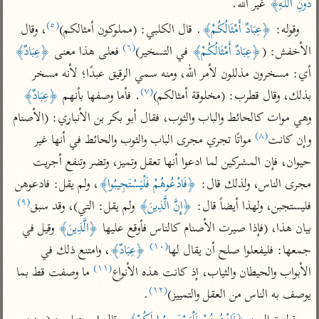
تفسير الآلوسي
دُونِ اللَّهِ﴾
 غير الله.
جمع الأقوال
تفسير ابن عثيمين
(٥)
تفسير ابن الجوزي
تفسير الرازي
وقوله: 
﴿عِبَادٌ أَمْثَالُكُمْ﴾
. قال الكلبي: (مملوكون أمثالكم)
، وقال 
(٦)
الأخفش: (
﴿عِبَادٌ أَمْثَالُكُمْ﴾
 في التسخير)
 فعلى هذا معنى 
﴿عِبَادٌ﴾
تفسير الماوردي
مركَّزة العبارة
أي: مسخرون مذللون لأمر الله، ومنه سمي الرقيق عبدًا؛ لأنه مسخر 
أخرى
(٧)
تفسير الجلالين
بذلك، وقال قطرب: (مخلوقة أمثالكم)
. فأما وصفها بأنهم 
﴿عِبَادٌ﴾
أضواء البيان
منتقاة
وهي موات كالحائط والباب والثوب، فقال أبو بكر بن الأنباري: (الأصنام 
جامع البيان للإيجي
تفسير ابن القيم
نظم الدرر للبقاعي
(٨)
وإن كانت
 مواتًا تجري مجرى الباب والثوب والحائط في أنها غير 
تفسير البيضاوي
تفسير ابن تيمية
حيوان، فإن المشركين لما ادعوا أنها تعقل وتميز، وتضر وتنفع أجريت 
تفسير النسفي
لغة وبلاغة
مجرى الناس، ولذلك قال: 
﴿فَادْعُوهُمْ فَلْيَسْتَجِيبُوا﴾
، ولم يقل: فادعوهن 
الوجيز للواحدي
التحرير والتنوير
عامّة
(٩)
فليستجبن، ولهذا أيضاً قال: 
﴿إِنَّ الَّذِينَ﴾
 ولم يقل: التي)، وقد سبق
تفسير ابن أبي زمنين
تفسير السمعاني
المحرر الوجيز لابن
بيان هذا، (فإذا صيرت الأصنام كالناس فأوقع عليها 
﴿الَّذِينَ﴾
 وقيل في 
عطية
تفسير مكّي
(١٠)
جمعها: فليفعلوا صلح أن يقال لها
﴿عِبَادٌ﴾
، وامتنع ذلك في 
البحر المحيط لأبي
آثار
(١١)
محاسن التأويل
الأبواب والحيطان والثياب، إذ كانت هذه الأنواع
 ما وصفت قط بما 
حيان
للقاسمي
موسوعة التفسير
(١٢)
يوصف به الناس من العقل والتمييز)
.
البسيط للواحدي
المأثور
تفسير الثعالبي