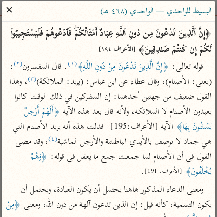
ساهم معنا في نشر القرآن والعلم الشرعي
✕
البسيط للواحدي — الواحدي (٤٦٨ هـ)
الباحث القرآني
﴿إِنَّ ٱلَّذِینَ تَدۡعُونَ مِن دُونِ ٱللَّهِ عِبَادٌ أَمۡثَالُكُمۡۖ فَٱدۡعُوهُمۡ فَلۡیَسۡتَجِیبُوا۟ 
لَكُمۡ إِن كُنتُمۡ صَـٰدِقِینَ﴾ 
[الأعراف ١٩٤]
بحث
تفسير
علوم
مصاحف
معاجم
(٢)
(١)
قوله تعالى: 
﴿إِنَّ الَّذِينَ تَدْعُونَ مِنْ دُونِ اللَّهِ﴾
. قال المفسرون
: 
(٣)
(يعني: الأصنام)، وقال عطاء عن ابن عباس: (يريد: الملائكة)
، وهذا 
القول ضعيف من جهتين أحدهما: إن المشركين في ذلك الوقت كانوا 
Type 2 or more characters for results.
يعبدون الأصنام لا الملائكة، ولأنه قال بعد هذه الآية 
﴿أَلَهُمْ أَرْجُلٌ 
Type 1 or more
أمّهات
عامّة
معاصرة
يَمْشُونَ بِهَا﴾
 الآية [الأعراف:195]. فدلت هذه أنه يريد الأصنام التي 
characters for results.
تفسير الطبري
فتح البيان للقنوجي
الميسر
(٤)
هي جماد لا توصف بالأيدي الباطشة والأرجل الماشية
، وقد مضى 
تفسير ابن كثير
فتح القدير للشوكاني
المختصر في
القول في أن الأصنام لما جمعت جمع ما يعقل في قوله: 
﴿وَهُمْ 
التفسير
تفسير القرطبي
تفسير ابن جزي
يُخْلَقُونَ﴾
.
[الأعراف: 191]
تفسير السعدي
تفسير البغوي
ومعنى الدعاء المذكور هاهنا يحتمل أن يكون العبادة، ويحتمل أن 
أيسر التفاسير
يكون التسمية، كأنه قيل: إن الذين تدعون آلهة من دون الله، ومعنى 
﴿مِنْ 
موسوعات
القرآن – تدبر وعمل