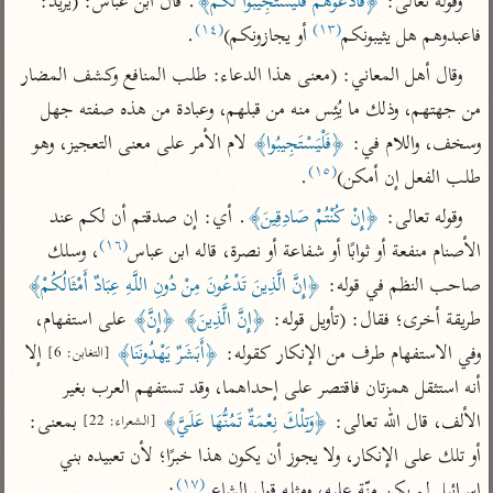
وقوله تعالى: 
﴿فَادْعُوهُمْ فَلْيَسْتَجِيبُوا لَكُمْ﴾
. قال ابن عباس: (يريد: 
تفسير أبي السعود
الدر المنثور
تفسير السمرقندي
(١٤)
(١٣)
فاعبدوهم هل يثيبونكم
 أو يجازونكم)
.
الكشاف للزمخشري
تفسير ابن أبي حاتم
تفسير الثعلبي
وقال أهل المعاني: (معنى هذا الدعاء: طلب المنافع وكشف المضار 
تفسير مقاتل
من جهتهم، وذلك ما يُئِس منه من قبلهم، وعبادة من هذه صفته جهل 
تفسير قتادة
وسخف، واللام في: 
﴿فَلْيَسْتَجِيبُوا﴾
 لام الأمر على معنى التعجيز، وهو 
(١٥)
طلب الفعل إن أمكن)
.
وقوله تعالى: 
﴿إِنْ كُنْتُمْ صَادِقِينَ﴾
. أي: إن صدقتم أن لكم عند 
(١٦)
الأصنام منفعة أو ثوابًا أو شفاعة أو نصرة، قاله ابن عباس
، وسلك 
اشترك لتصلك أخبار مشاريعنا
صاحب النظم في قوله: 
﴿إِنَّ الَّذِينَ تَدْعُونَ مِنْ دُونِ اللَّهِ عِبَادٌ أَمْثَالُكُمْ﴾
اشترك
طريقة أخرى؛ فقال: (تأويل قوله: 
﴿إِنَّ الَّذِينَ﴾
﴿إِنَّ﴾
 على استفهام، 
وفي الاستفهام طرف من الإنكار كقوله: 
﴿أَبَشَرٌ يَهْدُونَنَا﴾
 إلا 
[التغابن: 6]
راسلنا
•
تليجرام
•
تويتر
أنه استثقل همزتان فاقتصر على إحداهما، وقد تستفهم العرب بغير 
تعليمات
•
عن الباحث القرآني
الألف، قال الله تعالى: 
﴿وَتِلْكَ نِعْمَةٌ تَمُنُّهَا عَلَيَّ﴾
 بمعنى: 
[الشعراء: 22]
أو تلك على الإنكار، ولا يجوز أن يكون هذا خبرًا؛ لأن تعبيده بني 
(١٧)
إسرائيل لم يكن منّة عليه، ومثله قول الشاعر
:
أندرويد
أيفون