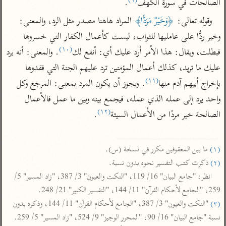
تفسير الآلوسي
الصالحات في سورة الكهف
.
جمع الأقوال
تفسير ابن عثيمين
تفسير ابن الجوزي
تفسير الرازي
وقوله تعالى: 
﴿وَخَيْرٌ مَرَدًّا﴾
 المراد هاهنا مصدر مثل الرد، والمعنى: 
وخير ردًّا على عامليها للثواب، ليست كأعمال الكفار التي خسروها 
تفسير الماوردي
(١٠)
مركَّزة العبارة
فبطلت، ويقال: هذا الأمر أرد عليك أي: أنفع لك
. والمعنى: أنه يرد 
أخرى
تفسير الجلالين
عليك ما تريد، كذلك أعمال المؤمنين ترد عليهم الجنة التي فقدوها 
أضواء البيان
منتقاة
(١١)
بإخراج أبيهم آدم منها
. ويجوز أن يكون المرد بمعنى: المرجع وكل 
جامع البيان للإيجي
تفسير ابن القيم
نظم الدرر للبقاعي
واحد يرد إلى عمله الذي عمله، فيجمع بينه وبين ما عمل فالأعمال 
تفسير البيضاوي
تفسير ابن تيمية
(١٢)
الصالحة خير مردًا من الأعمال السيئة
.

تفسير النسفي
لغة وبلاغة
الوجيز للواحدي
التحرير والتنوير
عامّة
(١)
 ما بين المعقوفين مكرر في نسخة (س).

تفسير ابن أبي زمنين
تفسير السمعاني
المحرر الوجيز لابن
(٢)
 ذكرت كتب التفسير نحوه بدون نسبة.

عطية
تفسير مكّي
انظر: "جامع البيان" 16/ 119، "النكت والعيون" 3/ 387، "زاد المسير" 5/ 
البحر المحيط لأبي
آثار
محاسن التأويل
259، "الجامع لأحكام القرآن" 11/ 144، "التفسير الكبير" 21/ 248.

حيان
للقاسمي
(٣)
 "النكت والعيون" 3/ 387، "الجامع لأحكام القرآن" 11/ 144، وذكره بدون 
موسوعة التفسير
البسيط للواحدي
المأثور
نسبة "جامع البيان" 16/ 90، "المحرر الوجيز" 9/ 524، "زاد المسير" 5/ 259.

تفسير الثعالبي