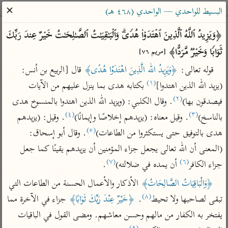
ساهم معنا في نشر القرآن والعلم الشرعي
✕
البسيط للواحدي — الواحدي (٤٦٨ هـ)
الباحث القرآني
﴿وَیَزِیدُ ٱللَّهُ ٱلَّذِینَ ٱهۡتَدَوۡا۟ هُدࣰىۗ وَٱلۡبَـٰقِیَـٰتُ ٱلصَّـٰلِحَـٰتُ خَیۡرٌ عِندَ رَبِّكَ 
ثَوَابࣰا وَخَیۡرࣱ مَّرَدًّا﴾ 
[مريم ٧٦]
بحث
تفسير
علوم
مصاحف
معاجم
قوله تعالى: 
﴿وَيَزِيدُ الله الَّذِينَ اهْتَدَوْا هُدًى﴾
 قال [الربيع بن أنس: 
(١)
(يزيد الله الذين اهتدوا]
 بكتابه هدى بما ينزل عليهم من الآيات 
(٢)
فيصدقون بها)
. وقال الكلبي: (ويزيد الله الذين اهتدوا بالمنسوخ هدى 
Type 2 or more characters for results.
(٤)
(٣)
بالناسخ)
. وقيل معناه: (يزيدهم إخلاصًا وإيمانًا)
. وقيل: (يزيدهم 
Type 1 or more
أمّهات
عامّة
معاصرة
(٥)
هدى بالتوفيق حتى يستكثروا من الطاعات)
. وقال أبو إسحاق: 
characters for results.
تفسير الطبري
فتح البيان للقنوجي
الميسر
(المعنى أن الله تعالى يجعل جزاء المؤمنين أن يزيدهم يقينًا كما جعل 
تفسير ابن كثير
فتح القدير للشوكاني
المختصر في
(٧)
(٦)
جزاء الكافر
 أن يمده في ضلالته)
.
التفسير
تفسير القرطبي
تفسير ابن جزي
﴿وَالْبَاقِيَاتُ الصَّالِحَاتُ﴾
 الأذكار والأعمال الحسنة من الطاعات التي 
تفسير السعدي
(٨)
تفسير البغوي
تبقى لصاحبها ولا تحيط
. 
﴿خَيْرٌ عِنْدَ رَبِّكَ ثَوَابًا﴾
 جزاء في الآخرة مما 
أيسر التفاسير
يفتخر به الكفار من مالهم وحسن معاشهم. ومضى القول في الباقيات 
موسوعات
القرآن – تدبر وعمل
(٩)