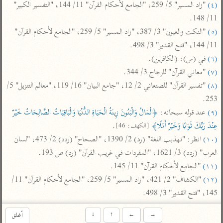
تفسير أبي السعود
(٤)
 "زاد المسير" 5/ 259، "الجامع لأحكام القرآن" 11/ 144، "التفسير الكبير" 
الدر المنثور
تفسير السمرقندي
11/ 148.

الكشاف للزمخشري
تفسير ابن أبي حاتم
تفسير الثعلبي
(٥)
 "النكت والعيون" 3/ 387، "زاد المسير" 5/ 259، "الجامع لأحكام القرآن" 
تفسير مقاتل
11/ 144، "فتح القدير" 3/ 498.

(٦)
 في (س): (الكافرين).

تفسير قتادة
(٧)
 "معاني القرآن" للزجاج 3/ 344.

(٨)
 "تفسير القرآن" للصنعاني 2/ 12، "جامع البيان" 16/ 119، "معالم التنزيل" 5/ 
253.

(٩)
 عند قوله سبحانه: 
﴿الْمَالُ وَالْبَنُونَ زِينَةُ الْحَيَاةِ الدُّنْيَا وَالْبَاقِيَاتُ الصَّالِحَاتُ خَيْرٌ 
اشترك لتصلك أخبار مشاريعنا
عِنْدَ رَبِّكَ ثَوَابًا وَخَيْرٌ أَمَلًا﴾
.

[الكهف: 46]
(١٠)
 انظر: "تهذيب اللغة" (رد) 2/ 1390، "الصحاح" (ردد) 2/ 473، "لسان 
اشترك
العرب" (ردد) 3/ 1621، "المفردات في غريب القرآن" (رد) ص 193.

(١١)
 "الجامع لأحكام القرآن" 11/ 145.

راسلنا
•
تليجرام
•
تويتر
(١٢)
 "الكشاف" 2/ 421، "زاد المسير" 5/ 259، "الجامع لأحكام القرآن" 11/ 
تعليمات
•
عن الباحث القرآني
145، "فتح القدير" 3/ 498.
→
←
↑
↓
أغلق
أندرويد
أيفون