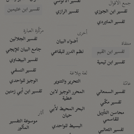
تفسير الآلوسي
جمع الأقوال
تفسير ابن عثيمين
تفسير ابن الجوزي
تفسير الرازي
تفسير الماوردي
مركَّزة العبارة
أخرى
تفسير الجلالين
أضواء البيان
منتقاة
جامع البيان للإيجي
تفسير ابن القيم
نظم الدرر للبقاعي
تفسير البيضاوي
تفسير ابن تيمية
تفسير النسفي
لغة وبلاغة
الوجيز للواحدي
التحرير والتنوير
عامّة
تفسير ابن أبي زمنين
تفسير السمعاني
المحرر الوجيز لابن
عطية
تفسير مكّي
البحر المحيط لأبي
آثار
محاسن التأويل
حيان
للقاسمي
موسوعة التفسير
البسيط للواحدي
المأثور
تفسير الثعالبي