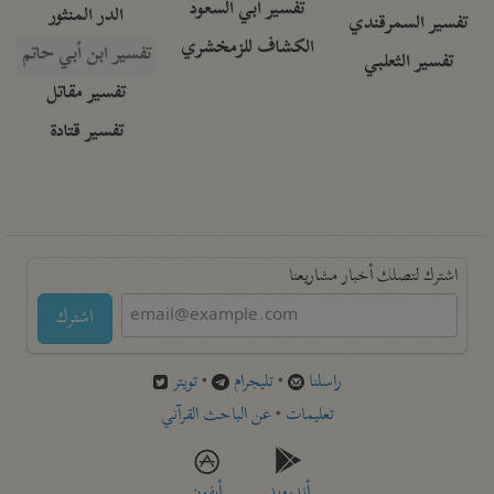
تفسير أبي السعود
الدر المنثور
تفسير السمرقندي
الكشاف للزمخشري
تفسير ابن أبي حاتم
تفسير الثعلبي
تفسير مقاتل
تفسير قتادة
اشترك لتصلك أخبار مشاريعنا
اشترك
راسلنا
•
تليجرام
•
تويتر
تعليمات
•
عن الباحث القرآني
أندرويد
أيفون