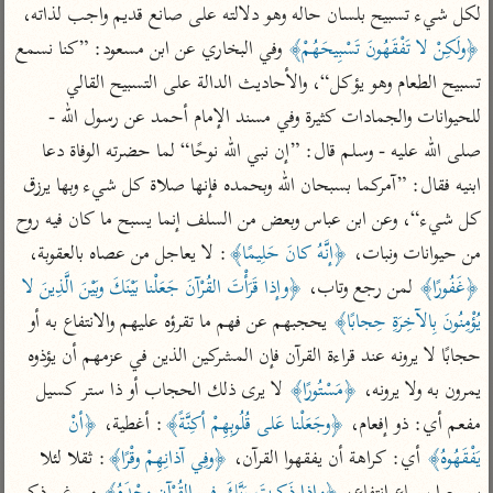
تفسير أبي السعود
لكل شيء تسبيح بلسان حاله وهو دلالته على صانع قديم واجب لذاته، 
الدر المنثور
تفسير السمرقندي
الكشاف للزمخشري
﴿ولَكِنْ لا تَفْقَهُونَ تَسْبِيحَهُمْ﴾
 وفي البخاري عن ابن مسعود: ”كنا نسمع 
تفسير ابن أبي حاتم
تفسير الثعلبي
تسبيح الطعام وهو يؤكل“، والأحاديث الدالة على التسبيح القالي 
تفسير مقاتل
للحيوانات والجمادات كثيرة وفي مسند الإمام أحمد عن رسول الله - 
تفسير قتادة
صلى الله عليه - وسلم قال: ”إن نبي الله نوحًا“ لما حضرته الوفاة دعا 
ابنيه فقال: ”آمركما بسبحان الله وبحمده فإنها صلاة كل شيء وبها يرزق 
كل شيء“، وعن ابن عباس وبعض من السلف إنما يسبح ما كان فيه روح 
من حيوانات ونبات، 
﴿إنَّهُ كانَ حَلِيمًا﴾
: لا يعاجل من عصاه بالعقوبة، 
اشترك لتصلك أخبار مشاريعنا
﴿غَفُورًا﴾
 لمن رجع وتاب، 
﴿وإذا قَرَأْتَ القُرْآنَ جَعَلْنا بَيْنَكَ وبَيْنَ الَّذِينَ لا 
اشترك
يُؤْمِنُونَ بِالآخِرَةِ حِجابًا﴾
 يحجبهم عن فهم ما تقرؤه عليهم والانتفاع به أو 
حجابًا لا يرونه عند قراءة القرآن فإن المشركين الذين في عزمهم أن يؤذوه 
راسلنا
•
تليجرام
•
تويتر
يمرون به ولا يرونه، 
﴿مَسْتُورًا﴾
 لا يرى ذلك الحجاب أو ذا ستر كسيل 
كنوز
•
تعليمات
•
عن الباحث القرآني
مفعم أي: ذو إفعام، 
﴿وجَعَلْنا عَلى قُلُوبِهِمْ أكِنَّةً﴾
: أغطية، 
﴿أنْ 
يَفْقَهُوهُ﴾
 أي: كراهة أن يفقهوا القرآن، 
﴿وفِي آذانِهِمْ وقْرًا﴾
: ثقلا لئلا 
أندرويد
أيفون