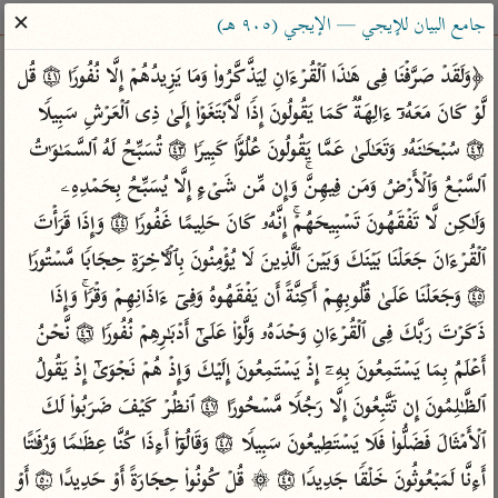
ساهم معنا في نشر القرآن والعلم الشرعي
✕
جامع البيان للإيجي — الإيجي (٩٠٥ هـ)
الباحث القرآني
﴿وَلَقَدۡ صَرَّفۡنَا فِی هَـٰذَا ٱلۡقُرۡءَانِ لِیَذَّكَّرُوا۟ وَمَا یَزِیدُهُمۡ إِلَّا نُفُورࣰا ۝٤١ قُل 
لَّوۡ كَانَ مَعَهُۥۤ ءَالِهَةࣱ كَمَا یَقُولُونَ إِذࣰا لَّٱبۡتَغَوۡا۟ إِلَىٰ ذِی ٱلۡعَرۡشِ سَبِیلࣰا 
بحث
تفسير
علوم
مصاحف
معاجم
۝٤٢ سُبۡحَـٰنَهُۥ وَتَعَـٰلَىٰ عَمَّا یَقُولُونَ عُلُوࣰّا كَبِیرࣰا ۝٤٣ تُسَبِّحُ لَهُ ٱلسَّمَـٰوَ ٰ⁠تُ 
ٱلسَّبۡعُ وَٱلۡأَرۡضُ وَمَن فِیهِنَّۚ وَإِن مِّن شَیۡءٍ إِلَّا یُسَبِّحُ بِحَمۡدِهِۦ 
وَلَـٰكِن لَّا تَفۡقَهُونَ تَسۡبِیحَهُمۡۚ إِنَّهُۥ كَانَ حَلِیمًا غَفُورࣰا ۝٤٤ وَإِذَا قَرَأۡتَ 
Type 2 or more characters for results.
ٱلۡقُرۡءَانَ جَعَلۡنَا بَیۡنَكَ وَبَیۡنَ ٱلَّذِینَ لَا یُؤۡمِنُونَ بِٱلۡـَٔاخِرَةِ حِجَابࣰا مَّسۡتُورࣰا 
Type 1 or more
أمّهات
عامّة
معاصرة
۝٤٥ وَجَعَلۡنَا عَلَىٰ قُلُوبِهِمۡ أَكِنَّةً أَن یَفۡقَهُوهُ وَفِیۤ ءَاذَانِهِمۡ وَقۡرࣰاۚ وَإِذَا 
characters for results.
تفسير الطبري
فتح البيان للقنوجي
الميسر
ذَكَرۡتَ رَبَّكَ فِی ٱلۡقُرۡءَانِ وَحۡدَهُۥ وَلَّوۡا۟ عَلَىٰۤ أَدۡبَـٰرِهِمۡ نُفُورࣰا ۝٤٦ نَّحۡنُ 
تفسير ابن كثير
فتح القدير للشوكاني
المختصر في
أَعۡلَمُ بِمَا یَسۡتَمِعُونَ بِهِۦۤ إِذۡ یَسۡتَمِعُونَ إِلَیۡكَ وَإِذۡ هُمۡ نَجۡوَىٰۤ إِذۡ یَقُولُ 
التفسير
تفسير القرطبي
تفسير ابن جزي
ٱلظَّـٰلِمُونَ إِن تَتَّبِعُونَ إِلَّا رَجُلࣰا مَّسۡحُورًا ۝٤٧ ٱنظُرۡ كَیۡفَ ضَرَبُوا۟ لَكَ 
تفسير السعدي
تفسير البغوي
ٱلۡأَمۡثَالَ فَضَلُّوا۟ فَلَا یَسۡتَطِیعُونَ سَبِیلࣰا ۝٤٨ وَقَالُوۤا۟ أَءِذَا كُنَّا عِظَـٰمࣰا وَرُفَـٰتًا 
أيسر التفاسير
موسوعات
أَءِنَّا لَمَبۡعُوثُونَ خَلۡقࣰا جَدِیدࣰا ۝٤٩ ۞ قُلۡ كُونُوا۟ حِجَارَةً أَوۡ حَدِیدًا ۝٥٠ أَوۡ 
القرآن – تدبر وعمل