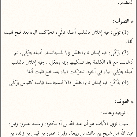
تفسير أبي السعود
الدر المنثور
تفسير السمرقندي
الكشاف للزمخشري
تفسير ابن أبي حاتم
تفسير الثعلبي
* الصرف:
تفسير مقاتل
(1) تولّى: فيه إعلال بالقلب أصله تولّي، تحرّكت الياء بعد فتح قلبت 
تفسير قتادة
ألفا.
(3) يزّكّى: فيه إبدال تاء التفعّل زايا للمجانسة، أصله يتزكّى، ثم 
أدغمت مع فاء الكلمة بعد تسكينها وزنه يتفعّل.. وفيه إعلال بالقلب 
أصله يتزكّي- بياء في آخره- تحرّكت الياء بعد فتح قلبت ألفا.
اشترك لتصلك أخبار مشاريعنا
اشترك
* الفوائد:
راسلنا
•
تليجرام
•
تويتر
- توجيه وعتاب:
تعليمات
•
عن الباحث القرآني
سبب نزول الآيات هو أن عبد الله بن أم مكتوم، واسمه عمرو، وقيل: 
عبد الله ابن شريح بن مالك بن ربيعة. وقيل: عمرو بن قيس بن زائدة بن 
أندرويد
أيفون