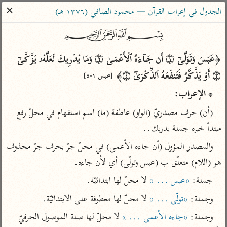
ساهم معنا في نشر القرآن والعلم الشرعي
✕
الجدول في إعراب القرآن — محمود الصافي (١٣٧٦ هـ)
الباحث القرآني
﷽
﴿عَبَسَ وَتَوَلَّىٰۤ ۝١ أَن جَاۤءَهُ ٱلۡأَعۡمَىٰ ۝٢ وَمَا یُدۡرِیكَ لَعَلَّهُۥ یَزَّكَّىٰۤ 
بحث
تفسير
علوم
مصاحف
معاجم
۝٣ أَوۡ یَذَّكَّرُ فَتَنفَعَهُ ٱلذِّكۡرَىٰۤ ۝٤﴾ 
[عبس ١-٤]
* الإعراب:
Type 2 or more characters for results.
(أن) حرف مصدريّ (الواو) عاطفة (ما) اسم استفهام في محلّ رفع 
Type 1 or more
مبتدأ خبره جملة يدريك..
أمّهات
عامّة
معاصرة
characters for results.
تفسير الطبري
فتح البيان للقنوجي
الميسر
والمصدر المؤول (أن جاءه الأعمى) في محلّ جرّ بحرف جرّ محذوف 
تفسير ابن كثير
فتح القدير للشوكاني
المختصر في
هو (اللام) متعلّق ب (عبس وتولّى) أي لأن جاءه.
التفسير
تفسير القرطبي
تفسير ابن جزي
جملة: 
«عبس ... »
 لا محلّ لها ابتدائيّة.
تفسير السعدي
تفسير البغوي
وجملة: 
«تولّى ... »
 لا محلّ لها معطوفة على الابتدائيّة.
أيسر التفاسير
موسوعات
وجملة: 
«جاءه الأعمى ... »
 لا محلّ لها صلة الموصول الحرفيّ 
القرآن – تدبر وعمل