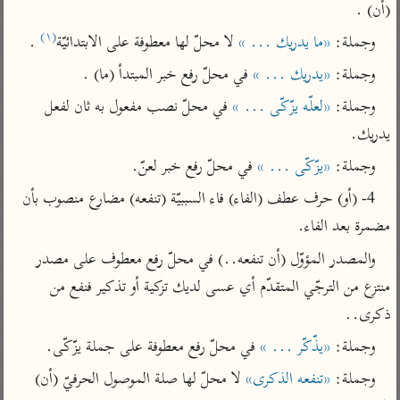
تفسير الآلوسي
جمع الأقوال
(أن) .
تفسير ابن عثيمين
تفسير ابن الجوزي
تفسير الرازي
(١)
وجملة: 
«ما يدريك ... »
 لا محلّ لها معطوفة على الابتدائيّة
 .
تفسير الماوردي
وجملة: 
«يدريك ... »
 في محلّ رفع خبر المبتدأ (ما) .
مركَّزة العبارة
أخرى
وجملة: 
«لعلّه يزّكّى ... »
 في محلّ نصب مفعول به ثان لفعل 
تفسير الجلالين
أضواء البيان
منتقاة
يدريك.
جامع البيان للإيجي
تفسير ابن القيم
نظم الدرر للبقاعي
وجملة: 
«يزّكّى ... »
 في محلّ رفع خبر لعنّ.
تفسير البيضاوي
تفسير ابن تيمية
4- (أو) حرف عطف (الفاء) فاء السببيّة (تنفعه) مضارع منصوب بأن 
تفسير النسفي
لغة وبلاغة
مضمرة بعد الفاء.
الوجيز للواحدي
التحرير والتنوير
عامّة
والمصدر المؤوّل (أن تنفعه..) في محلّ رفع معطوف على مصدر 
تفسير ابن أبي زمنين
تفسير السمعاني
المحرر الوجيز لابن
منتزع من الترجّي المتقدّم أي عسى لديك تزكية أو تذكير فنفع من 
عطية
تفسير مكّي
ذكرى..
البحر المحيط لأبي
آثار
محاسن التأويل
حيان
وجملة: 
«يذّكّر ... »
 في محلّ رفع معطوفة على جملة يزّكّى.
للقاسمي
موسوعة التفسير
البسيط للواحدي
وجملة: 
«تنفعه الذكرى»
 لا محلّ لها صلة الموصول الحرفيّ (أن) 
المأثور
تفسير الثعالبي