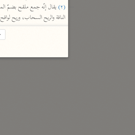
(٢)
الناقة والريح السحاب، وريح لواق
→