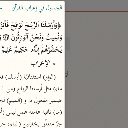
الجدول في إعراب القرآن — محمود 
بحث
تفسير
یَحۡشُرُهُمۡۚ إِنَّهُۥ حَكِیمٌ عَلِیمࣱ ۝٢٥﴾ 
* الإعراب
 characters for results.
أمّهات
جامع البيان
ابن جرير الطبري (٣١٠ هـ)
نحو ٢٨ مجلدًا
تفسير القرآن العظيم
جرّ متعلّق بخازنين (الباء: 
ابن كثير (٧٧٤ هـ)