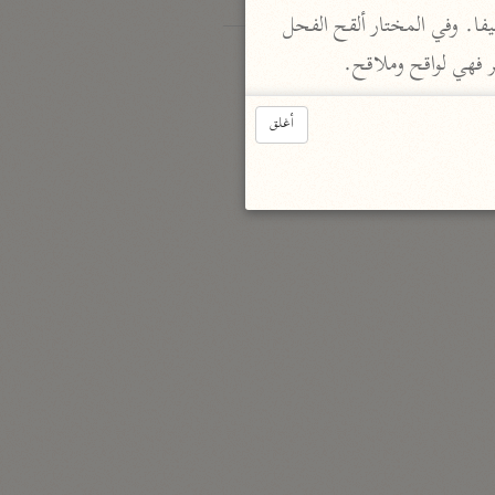
 يقال إنّه جمع ملقح بضمّ الميم وكسر القاف من ألقح الرباعيّ وجمعه ملاقح ثمّ حذفت الميم تخفيفا. وفي المختار ألقح الفحل 
ر فهي لواقح وملاقح.
أغلق