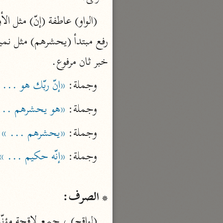
تفسير القرآن
السمعاني (٤٨٩ هـ)
نحو ٥ مجلدات
خبر ثان مرفوع.
الهداية إلى بلوغ النهاية
مكي بن أبي طالب (٤٣٧ هـ)
وجملة: 
«إنّ ربّك هو ... 
نحو ٧ مجلدات
وجملة: 
«هو يحشرهم ...
محاسن التأويل
وجملة: 
«يحشرهم ... »
 
القاسمي (١٣٣٢ هـ)
نحو ١١ مجلدًا
وجملة: 
«إنّه حكيم ... »
الجواهر الحسان
الثعالبي (٨٧٥ هـ)
* الصرف:
نحو ٦ مجلدات
بحر العلوم
(لواقح) ، جمع لاقحة مؤنّ