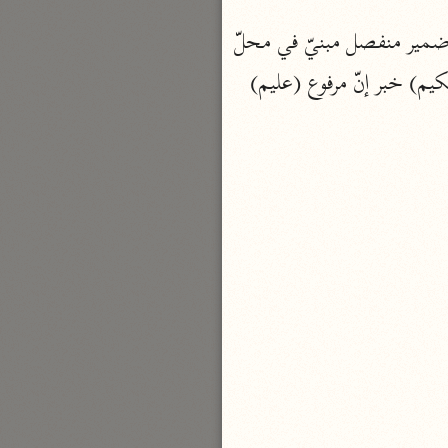
نحو ٣ مجلدات
(الواو) عاطفة (إنّ) مثل الأول (ربك) اسم إنّ منصوب.. و (الكاف) مضاف إليه (هو) ضمير منفصل مبنيّ في محلّ 
الوجيز
رفع مبتدأ (يحشرهم) مثل نميت.. و (هم) ضمير مفعول به، والفاعل هو (إنّه) مثل إنّا (حكيم) خبر إنّ مرفوع (عليم) 
الواحدي (٤٦٨ هـ)
نحو مجلد
تفسير القرآن العزيز
ابن أبي زمنين (٣٩٩ هـ)
نحو مجلدين
موسوعة التفسير المأثور
معهد الشاطبي
٢٣ مجلدًا