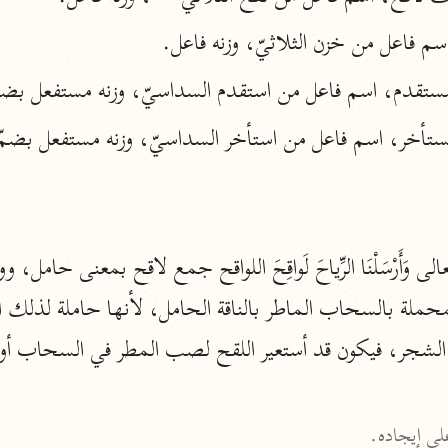
الزمخشري (٥٣٨ هـ)
 فاعل من خزن الثلاثيّ، وزنه فاعل.
ج
نحو ٨ مجلدات
تقدم، اسم فاعل من استقدم السداسيّ، وزنه مستفعل بضمّ
تف
ت
 الشجر، فيكون قد أستعير اللقح لصب المطر في السحاب أو
قتا
على إيجاده.