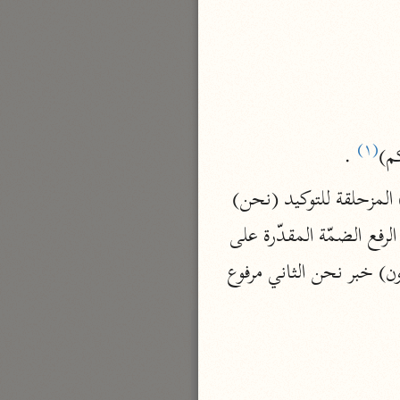
نحو مجلد
تيسير الكريم الرحمن
السعدي (١٣٧٦ هـ)
نحو ٤ مجلدات
أيسر التفاسير
(١)
م)
 .
أبو بكر الجزائري (١٤٣٩ هـ)
(الواو) عاطفة (إنّا) حرف توكيد ونصب.. و (نا) ضمير في محلّ نصب اسم إن (اللام) المزحلقة للتوكيد (نحن) 
نحو ٣ مجلدات
ضمير منفصل مبنيّ في محلّ رفع مبتدأ، خبره جملة نحيي (نحيي) مضارع مرفوع وعلامة الرفع الضمّة المقدّرة على 
القرآن – تدبّر وعمل
شركة الخبرات الذكية
الياء، والفاعل نحن للتعظيم (الواو) عاطفة (نميت) مضارع مرفوع (نحن) مثل الأول (الوارثون) خبر نحن الثاني مرفوع 
نحو ٣ مجلدات
تفسير القرآن الكريم
ابن عثيمين (١٤٢١ هـ)
نحو ١٥ مجلدًا