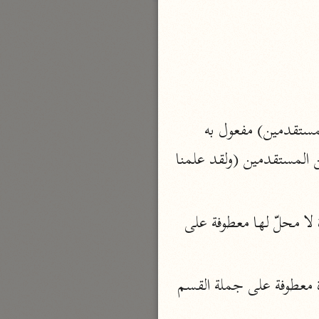
بارة
تفسير الجلالين
حلّي والسيوطي (٨٦٤، ٩١١ هـ)
نحو مجلد
(الواو) عاطفة (اللام) لام القسم لقسم مقدّر (قد) حرف تحقيق (علمنا) مثل أرسلنا (المستقدمين) مفعول به 
جامع البيان
منصوب وعلامة النصب الياء (من) حرف جرّ و (كم) ضميرا في محلّ جرّ متعلّق بحال من المستقدمين (ولقد علمنا 
الإيجي (٩٠٥ هـ)
نحو ٣ مجلدات
أنوار التنزيل
 لا محلّ لها جواب القسم المقدّر ... وجملة القسم المقدّرة لا محلّ لها معطوفة على 
البيضاوي (٦٨٥ هـ)
نحو ٣ مجلدات
 لا محلّ لها جواب القسم المقدّر، وجملة القسم المقدّرة معطوفة على جملة القسم 
مدارك التنزيل
النسفي (٧١٠ هـ)