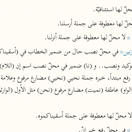
نحو ١١ مجلدًا
حلّ لها استئنافيّة.
التسهيل لعلوم التنزيل
حلّ لها معطوفة على جملة أرسلنا.
ابن جُزَيّ (٧٤١ هـ)
نحو ٣ مجلدات
»
 لا محلّ لها معطوفة على جملة أنزلنا.
نين»
 في محلّ نصب حال من ضمير الخطاب في (أسقيناك
موسوعات
روح المعاني
الآلوسي (١٢٧٠ هـ)
نحو ٢٨ مجلدًا
مفاتيح الغيب
فخر الدين الرازي (٦٠٦ هـ)
لا محلّ لها معطوفة على جملة أسقيناكموه.
نحو ٢٤ مجلدًا
»
 في محلّ رفع خبر إنّ.