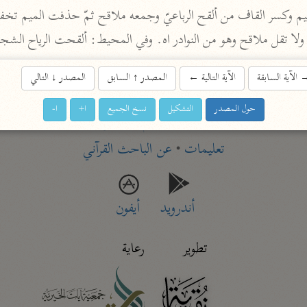
ح ولا تقل ملاقح وهو من النوادر اه. وفي المحيط: ألقحت الرياح الشج
اشترك لتصلك أخبار مشاريعنا
اشترك
الآية السابقة
الآية التالية
←
المصدر
↑
السابق
المصدر
↓
التالي
حول المصدر
التشكيل
نسخ الجميع
ا+
ا-
راسلنا
•
تليجرام
•
تويتر
تعليمات
•
عن الباحث القرآني
أندرويد
أيفون
تطوير
رعاية