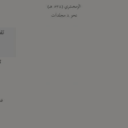
الزمخشري (٥٣٨ هـ)
ج
نحو ٨ مجلدات
تف
ت
قتا