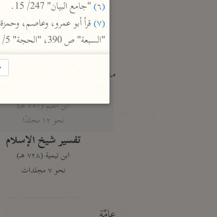
النكت والعيون
(٦)
 "جامع البيان" 247/ 15.

الماوردي (٤٥٠ هـ)
(٧)
نحو ٦ مجلدات
"السبعة" ص 390، "الحجة" 5/ 144، "المبسوط في القراءات" 234، "التبصرة" ص 248، "العنوان" ص 123.
→
منتقاة
تفسير ابن قيّم الجوزيّة
ابن القيم (٧٥١ هـ)
نحو ١٢ مجلدًا
تفسير شيخ الإسلام
ابن تيمية (٧٢٨ هـ)
نحو ٧ مجلدات
عامّة