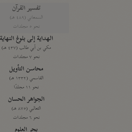
تفسير القرآن
السمعاني (٤٨٩ هـ)
نحو ٥ مجلدات
الهداية إلى بلوغ النهاية
مكي بن أبي طالب (٤٣٧ هـ)
نحو ٧ مجلدات
محاسن التأويل
القاسمي (١٣٣٢ هـ)
نحو ١١ مجلدًا
الجواهر الحسان
الثعالبي (٨٧٥ هـ)
نحو ٦ مجلدات
بحر العلوم