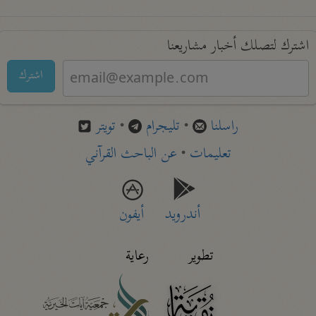
اشترك لتصلك أخبار مشاريعنا
اشترك
راسلنا
•
تليجرام
•
تويتر
تعليمات
•
عن الباحث القرآني
أندرويد
أيفون
تطوير
رعاية