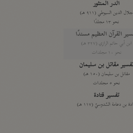
الدر المنثور
لال الدين السيوطي (٩١١ هـ)
نحو ١٣ مجلدًا
سير القرآن العظيم مسندًا
ابن أبي حاتم الرازي (٣٢٧ هـ)
نحو ١٠ مجلدات
فسير مقاتل بن سليمان
مقاتل بن سليمان (١٥٠ هـ)
نحو ٥ مجلدات
تفسير قتادة
دة بن دعامة السّدوسيّ (١١٧ هـ)