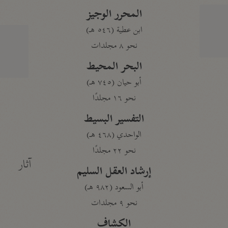
المحرر الوجيز
ابن عطية (٥٤٦ هـ)
نحو ٨ مجلدات
البحر المحيط
أبو حيان (٧٤٥ هـ)
نحو ١٦ مجلدًا
التفسير البسيط
الواحدي (٤٦٨ هـ)
نحو ٢٢ مجلدًا
آثار
إرشاد العقل السليم
أبو السعود (٩٨٢ هـ)
نحو ٩ مجلدات
الكشاف