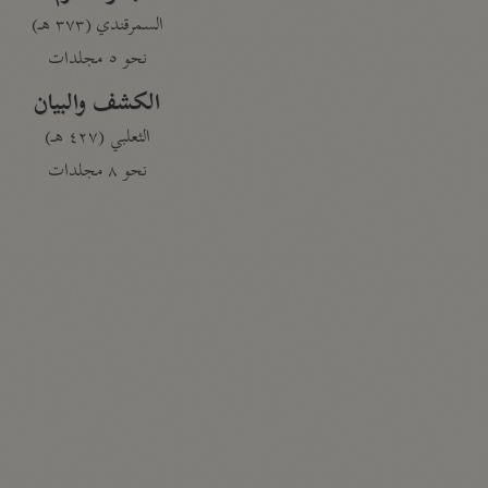
السمرقندي (٣٧٣ هـ)
نحو ٥ مجلدات
الكشف والبيان
الثعلبي (٤٢٧ هـ)
نحو ٨ مجلدات