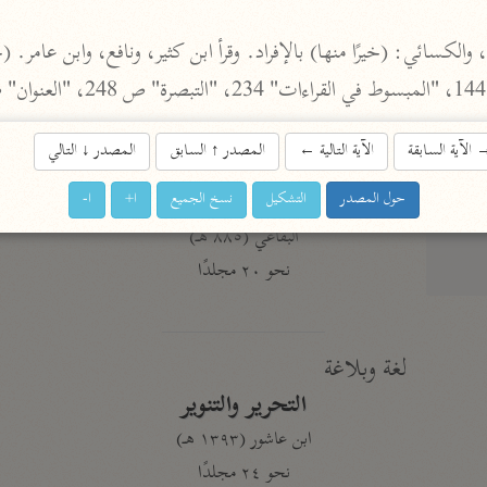
أخرى
مركَّزة الع
أضواء البيان
محمد الأمين الشنقيطي (١٣٩٤ هـ)
الم
الآية السابقة
الآية التالية
←
المصدر
↑
السابق
المصدر
↓
التالي
نحو ١١ مجلدًا
نظم الدرر
حول المصدر
التشكيل
نسخ الجميع
ا+
ا-
البقاعي (٨٨٥ هـ)
نحو ٢٠ مجلدًا
لغة وبلاغة
التحرير والتنوير
ابن عاشور (١٣٩٣ هـ)
نحو ٢٤ مجلدًا