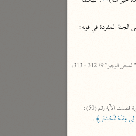
ه خير منه)
. تهكما 
نحو مجلد
تيسير الكريم الرحمن
 الجنة المفردة في قوله: 
السعدي (١٣٧٦ هـ)
نحو ٤ مجلدات
أيسر التفاسير
أبو بكر الجزائري (١٤٣٩ هـ)
 ذكرته كتب التفسير بلا نسبة. انظر: "جامع البيان" 15/ 246، "تفسير كتاب الله العزيز" 2/ 463، "المحرر الوجيز" 9/ 312 - 313، 
نحو ٣ مجلدات
القرآن – تدبّر وعمل
شركة الخبرات الذكية
نحو ٣ مجلدات
صلت الآية رقم (50): 
تفسير القرآن الكريم
 إِنَّ لِي عِنْدَهُ لَلْحُسْنَى﴾
.

ابن عثيمين (١٤٢١ هـ)
نحو ١٥ مجلدًا