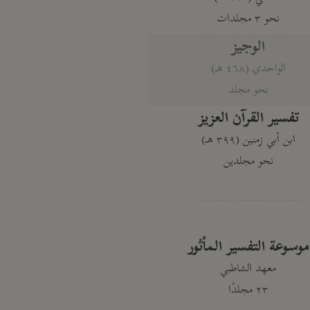
نحو ٣ مجلدات
الوجيز
الواحدي (٤٦٨ هـ)
نحو مجلد
تفسير القرآن العزيز
ابن أبي زمنين (٣٩٩ هـ)
نحو مجلدين
موسوعة التفسير المأثور
معهد الشاطبي
٢٣ مجلدًا