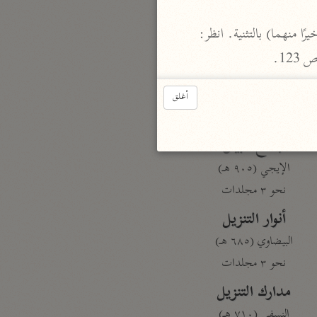
 قرأ أبو عمرو، وعاصم، وحمزة، والكسائي: (خيرًا منها) بالإفراد. وقرأ ابن كثير، ونافع، وابن عامر. (خيرًا منهما) بالتثنية. انظر: 
بارة
تفسير الجلالين
حلّي والسيوطي (٨٦٤، ٩١١ هـ)
أغلق
نحو مجلد
جامع البيان
الإيجي (٩٠٥ هـ)
نحو ٣ مجلدات
أنوار التنزيل
البيضاوي (٦٨٥ هـ)
نحو ٣ مجلدات
مدارك التنزيل
النسفي (٧١٠ هـ)