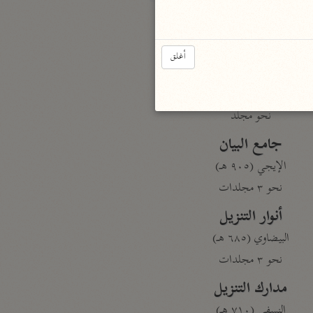
بارة
أغلق
تفسير الجلالين
حلّي والسيوطي (٨٦٤، ٩١١ هـ)
نحو مجلد
جامع البيان
الإيجي (٩٠٥ هـ)
نحو ٣ مجلدات
أنوار التنزيل
البيضاوي (٦٨٥ هـ)
نحو ٣ مجلدات
مدارك التنزيل
النسفي (٧١٠ هـ)