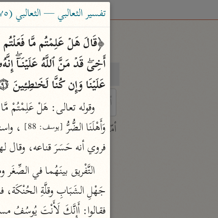
تفسير الثعالبي — الثعالبي (٨٧٥ هـ)
بحث
تفسير
عَلَیۡنَا وَإِن كُنَّا لَخَـٰطِـِٔینَ ۝٩١ قَالَ لَا تَثۡرِیبَ عَلَیۡكُمُ ٱلۡیَوۡمَۖ یَغۡفِرُ ٱللَّهُ لَكُمۡۖ وَهُوَ أَرۡحَمُ ٱلرَّ ٰ⁠حِمِینَ ۝٩٢﴾ 
 characters for results.
وَأَهْلَنَا الضُّرُّ 
أمّهات
[يوسف: 88]
جامع البيان
فروي أنه حَسَرَ قناعه، وقال لهم:
ابن جرير الطبري (٣١٠ هـ)
نحو ٢٨ مجلدًا
تفسير القرآن العظيم
فقالوا: أَإِنَّكَ لَأَنْتَ يُوسُ
ابن كثير (٧٧٤ هـ)