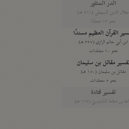
الدر المنثور
لال الدين السيوطي (٩١١ هـ)
نحو ١٣ مجلدًا
سير القرآن العظيم مسندًا
ابن أبي حاتم الرازي (٣٢٧ هـ)
نحو ١٠ مجلدات
فسير مقاتل بن سليمان
مقاتل بن سليمان (١٥٠ هـ)
نحو ٥ مجلدات
تفسير قتادة
دة بن دعامة السّدوسيّ (١١٧ هـ)