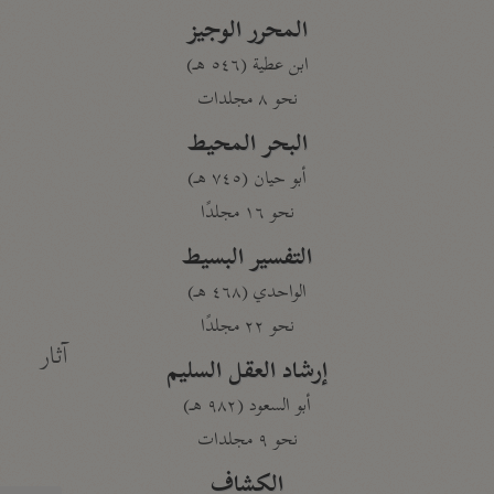
المحرر الوجيز
ابن عطية (٥٤٦ هـ)
نحو ٨ مجلدات
البحر المحيط
أبو حيان (٧٤٥ هـ)
نحو ١٦ مجلدًا
التفسير البسيط
الواحدي (٤٦٨ هـ)
نحو ٢٢ مجلدًا
آثار
إرشاد العقل السليم
أبو السعود (٩٨٢ هـ)
نحو ٩ مجلدات
الكشاف