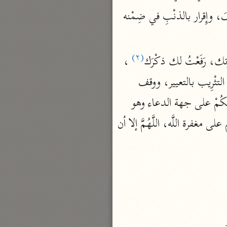
نحو مجلد
وقوله سبحانه: قالُوا تَاللَّهِ لَقَدْ آثَرَكَ اللَّهُ عَلَيْنا وَإِنْ كُنَّا لَخاطِئِينَ: هذا منهم استنزال ليوسُفَ، وإِقرار بالذنْبِ في ضِمْنه 
تيسير الكريم الرحمن
السعدي (١٣٧٦ هـ)
(٢)
خوتك، رَفَعْتُ لك ذكْرَك
 ، 
نحو ٤ مجلدات
أيسر التفاسير
 : اللوْمُ والعقوبةُ وما جَرَى معهما من سوءِ مُعْتَقَدٍ ونحوه، وعبَّر بعضُ الناس عن التثْرِيب بالتعيير، ووقف 
أبو بكر الجزائري (١٤٣٩ هـ)
 : الْيَوْمَ يَغْفِرُ اللَّهُ لَكُمْ ووقف أكثرهم: الْيَوْمَ وابتدأ: يَغْفِرُ اللَّهُ لَكُمْ على جهة الدعاء وهو 
نحو ٣ مجلدات
 والطبريِّ، وهو الصحيحُ الراجح في المعنَى لأن الوقْفَ الآخِرَ فيه حُكْم على مغفرة اللَّه، اللَّهُمَّ إلا أن 
القرآن – تدبّر وعمل
شركة الخبرات الذكية
نحو ٣ مجلدات
تفسير القرآن الكريم
ابن عثيمين (١٤٢١ هـ)
نحو ١٥ مجلدًا