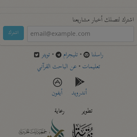
اشترك لتصلك أخبار مشاريعنا
اشترك
راسلنا
•
تليجرام
•
تويتر
تعليمات
•
عن الباحث القرآني
أندرويد
أيفون
تطوير
رعاية