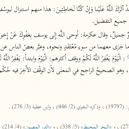
نحو ١١ مجلدًا
التسهيل لعلوم التنزيل
مّ جميع التفضيل.
ابن جُزَيّ (٧٤١ هـ)
ُ عفوٌ جميلٌ، وقال عكرمة: أوحى اللَّه إِلى يوسف بِعَفْوِكَ عَنْ إِ
نحو ٣ مجلدات
موسوعات
روح المعاني
الآلوسي (١٢٧٠ هـ)
نحو ٢٨ مجلدًا
مفاتيح الغيب
فخر الدين الرازي (٦٠٦ هـ)
نحو ٢٤ مجلدًا
«البحر المحيط»
 (5/ 338) ، و 
«الدر المصون»
 (4/ 214) .
