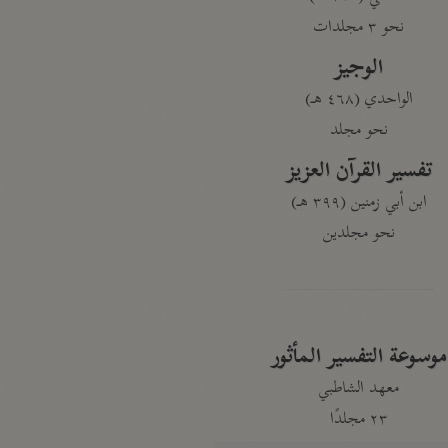
نحو ٣ مجلدات
الوجيز
الواحدي (٤٦٨ هـ)
نحو مجلد
تفسير القرآن العزيز
ابن أبي زمنين (٣٩٩ هـ)
نحو مجلدين
موسوعة التفسير المأثور
معهد الشاطبي
٢٣ مجلدًا