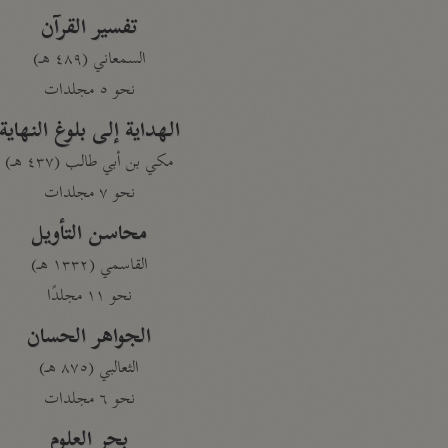
تفسير القرآن
السمعاني (٤٨٩ هـ)
نحو ٥ مجلدات
الهداية إلى بلوغ النهاية
مكي بن أبي طالب (٤٣٧ هـ)
نحو ٧ مجلدات
محاسن التأويل
القاسمي (١٣٣٢ هـ)
نحو ١١ مجلدًا
الجواهر الحسان
الثعالبي (٨٧٥ هـ)
نحو ٦ مجلدات
بحر العلوم