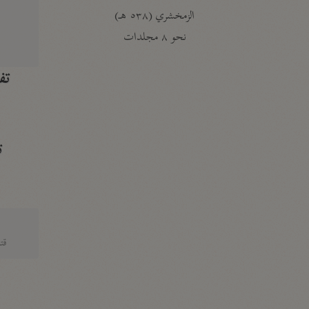
الزمخشري (٥٣٨ هـ)
ج
نحو ٨ مجلدات
تف
ت
قتا