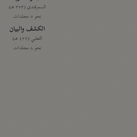
السمرقندي (٣٧٣ هـ)
نحو ٥ مجلدات
الكشف والبيان
الثعلبي (٤٢٧ هـ)
نحو ٨ مجلدات