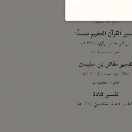
الدر المنثور
لال الدين السيوطي (٩١١ هـ)
نحو ١٣ مجلدًا
سير القرآن العظيم مسندًا
ابن أبي حاتم الرازي (٣٢٧ هـ)
نحو ١٠ مجلدات
فسير مقاتل بن سليمان
مقاتل بن سليمان (١٥٠ هـ)
نحو ٥ مجلدات
تفسير قتادة
دة بن دعامة السّدوسيّ (١١٧ هـ)