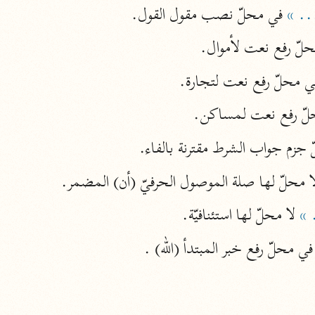
.. »
 في محلّ نصب مقول القول.
أخرى
حلّ رفع نعت لأموال.
مركَّزة الع
أضواء البيان
ي محلّ رفع نعت لتجارة.
محمد الأمين الشنقيطي (١٣٩٤ هـ)
الم
نحو ١١ مجلدًا
لّ رفع نعت لمساكن.
نظم الدرر
 جزم جواب الشرط مقترنة بالفاء.
البقاعي (٨٨٥ هـ)
نحو ٢٠ مجلدًا
ا محلّ لها صلة الموصول الحرفيّ (أن) المضمر.
 »
 لا محلّ لها استئنافيّة.
لغة وبلاغة
التحرير والتنوير
ابن عاشور (١٣٩٣ هـ)
نحو ٢٤ مجلدًا