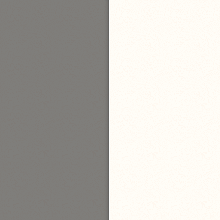
بارة
تفسير الجلالين
حلّي والسيوطي (٨٦٤، ٩١١ هـ)
نحو مجلد
جامع البيان
الإيجي (٩٠٥ هـ)
نحو ٣ مجلدات
أنوار التنزيل
البيضاوي (٦٨٥ هـ)
نحو ٣ مجلدات
مدارك التنزيل
النسفي (٧١٠ هـ)