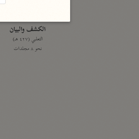
السمرقندي (٣٧٣ هـ)
نحو ٥ مجلدات
الكشف والبيان
الثعلبي (٤٢٧ هـ)
نحو ٨ مجلدات