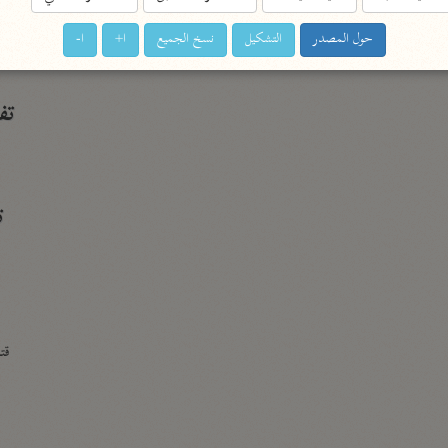
الزمخشري (٥٣٨ هـ)
حول المصدر
التشكيل
نسخ الجميع
ا+
ا-
ج
نحو ٨ مجلدات
تف
ت
قتا