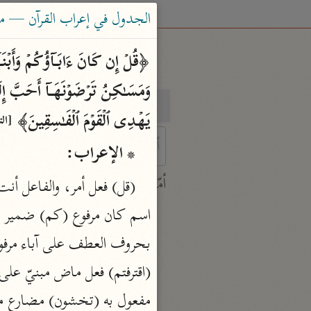
الجدول في إعراب القرآن — محمود 
بحث
تفسير
یَهۡدِی ٱلۡقَوۡمَ ٱلۡفَـٰسِقِینَ﴾ 
[التو
* الإعراب:
 characters for results.
أمّهات
جامع البيان
ابن جرير الطبري (٣١٠ هـ)
نحو ٢٨ مجلدًا
تفسير القرآن العظيم
ابن كثير (٧٧٤ هـ)