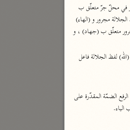
نحو مجلد
تخشون و (ها) ضمير مفعول به (أحبّ) خبر كان منصوب (إلى) حرف جرّ و (كم) ضمير في محلّ جرّ متعلّق ب 
تيسير الكريم الرحمن
(أحب) (من الله) جارّ ومجرور متعلّق ب (أحبّ) (الواو) عاطفة (رسول) معطوف على لفظ الجلالة مجرور و (الهاء) 
السعدي (١٣٧٦ هـ)
مضاف إليه (الواو) عاطفة (جهاد) معطوف على لفظ الجلالة مجرور (في سبيل) جارّ ومجرور متعلّق ب (جهاد) ، و 
نحو ٤ مجلدات
أيسر التفاسير
أبو بكر الجزائري (١٤٣٩ هـ)
 ، (حتّى) حرف غاية وجرّ (يأتي) مضارع منصوب بأن مضمرة بعد حتّى (الله) لفظ الجلالة فاعل 
نحو ٣ مجلدات
القرآن – تدبّر وعمل
شركة الخبرات الذكية
نحو ٣ مجلدات
(الواو) استئنافيّة (الله) لفظ الجلالة مبتدأ مرفوع (لا) نافية (يهدي) مضارع مرفوع وعلامة الرفع الضمّة المقدّرة على 
تفسير القرآن الكريم
 الياء.
ابن عثيمين (١٤٢١ هـ)
نحو ١٥ مجلدًا