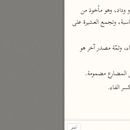
نحو ٣ مجلدات
(عشيرتكم) ، اسم بمعنى الأهل الأدنون، وقيل هي الجماعة المجتمعة بنسب أو عقد أو وداد، وهو مأخوذ من 
الوجيز
العشرة بفتح العين، فإن العشيرة ترجع إلى عقد كعقد العشرة فبين الاشتقاقين نوع من المناسبة، وتجمع العشيرة على 
الواحدي (٤٦٨ هـ)
نحو مجلد
(كساد) ، مصدر سماعيّ لفعل كسد يكسد باب نصر وباب كرم، وزنه فعال بفتح الفاء، وثمّة مصدر آخر هو 
تفسير القرآن العزيز
ابن أبي زمنين (٣٩٩ هـ)
نحو مجلدين
ن المضارع مضمومة.
سر الفاء.
موسوعة التفسير المأثور
معهد الشاطبي
٢٣ مجلدًا
أغلق