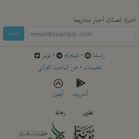
اشترك لتصلك أخبار مشاريعنا
اشترك
راسلنا
•
تليجرام
•
تويتر
تعليمات
•
عن الباحث القرآني
أندرويد
أيفون
تطوير
رعاية