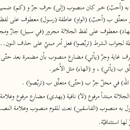
نحو ١١ مجلدًا
التسهيل لعلوم التنزيل
ابن جُزَيّ (٧٤١ هـ)
نحو ٣ مجلدات
ابطة لجواب الشرط (تربّصوا) فعل أمر مبنيّ على حذف النون..
موسوعات
لّق ب (يأتي) ، و (الهاء) مثل الأخير.
روح المعاني
الآلوسي (١٢٧٠ هـ)
الله) في محلّ جرّ ب (حتّى) متعلّق ب (تربّصوا) .
نحو ٢٨ مجلدًا
مفاتيح الغيب
فعول به منصوب (الفاسقين) نعت للقوم منصوب وعلامة النصب
فخر الدين الرازي (٦٠٦ هـ)
نحو ٢٤ مجلدًا
لها استئنافيّة.