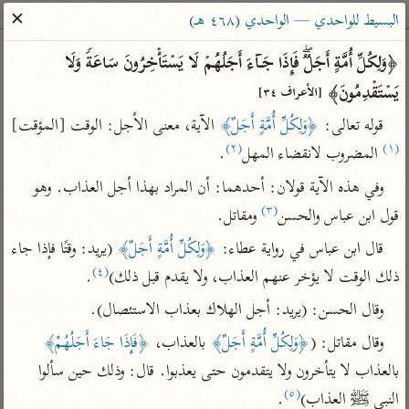
ساهم معنا في نشر القرآن والعلم الشرعي
✕
البسيط للواحدي — الواحدي (٤٦٨ هـ)
الباحث القرآني
﴿وَلِكُلِّ أُمَّةٍ أَجَلࣱۖ فَإِذَا جَاۤءَ أَجَلُهُمۡ لَا یَسۡتَأۡخِرُونَ سَاعَةࣰ وَلَا 
یَسۡتَقۡدِمُونَ﴾ 
[الأعراف ٣٤]
بحث
تفسير
علوم
مصاحف
معاجم
قوله تعالى: 
﴿وَلِكُلِّ أُمَّةٍ أَجَلٌ﴾
 الآية، معنى الأجل: الوقت [المؤقت]
(٢)
(١)
 المضروب لانقضاء المهل
.
Type 2 or more characters for results.
وفي هذه الآية قولان: أحدهما: أن المراد بهذا أجل العذاب. وهو 
(٣)
قول ابن عباس والحسن
 ومقاتل.
Type 1 or more
أمّهات
عامّة
معاصرة
قال ابن عباس في رواية عطاء: 
﴿وَلِكُلِّ أُمَّةٍ أَجَلٌ﴾
 (يريد: وقتًا فإذا جاء 
characters for results.
تفسير الطبري
فتح البيان للقنوجي
الميسر
(٤)
ذلك الوقت لا يؤخر عنهم العذاب، ولا يقدم قبل ذلك)
.
تفسير ابن كثير
فتح القدير للشوكاني
المختصر في
وقال الحسن: (يريد: أجل الهلاك بعذاب الاستئصال).
التفسير
تفسير القرطبي
تفسير ابن جزي
وقال مقاتل: (
﴿وَلِكُلِّ أُمَّةٍ أَجَلٌ﴾
 بالعذاب، 
﴿فَإِذَا جَاءَ أَجَلُهُمْ﴾
تفسير السعدي
تفسير البغوي
بالعذاب لا يتأخرون ولا يتقدمون حتى يعذبوا. قال: وذلك حين سألوا 
أيسر التفاسير
موسوعات
(٥)
النبي ﷺ العذاب)
.
القرآن – تدبر وعمل