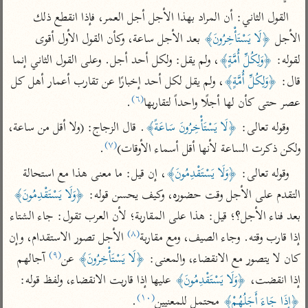
تفسير الآلوسي
جمع الأقوال
القول الثاني: أن المراد بهذا الأجل أجل العمر، فإذا انقطع ذلك 
تفسير ابن عثيمين
تفسير ابن الجوزي
تفسير الرازي
الأجل 
﴿لَا يَسْتَأْخِرُونَ﴾
 بعد الأجل ساعة، وكأن القول الأول أقوى 
تفسير الماوردي
لقوله: 
﴿وَلِكُلِّ أُمَّةٍ﴾
، ولم يقل: ولكل أحد أجل. وعلى القول الثاني إنما 
مركَّزة العبارة
أخرى
قال: 
﴿وَلِكُلِّ أُمَّةٍ﴾
، ولم يقل لكل أحد إخبارًا عن تقارب أعمار أهل كل 
تفسير الجلالين
أضواء البيان
(٦)
منتقاة
عصر حتى كأن لها أجلًا واحداً لتقاربها
.
جامع البيان للإيجي
تفسير ابن القيم
نظم الدرر للبقاعي
وقوله تعالى: 
﴿لَا يَسْتَأْخِرُونَ سَاعَةً﴾
. قال الزجاج: (ولا أقل من ساعة، 
تفسير البيضاوي
تفسير ابن تيمية
(٧)
ولكن ذكرت الساعة لأنها أقل أسماء الأوقات)
.
تفسير النسفي
لغة وبلاغة
وقوله تعالى: 
﴿وَلَا يَسْتَقْدِمُونَ﴾
، إن قيل: ما معنى هذا مع استحالة 
الوجيز للواحدي
التحرير والتنوير
عامّة
التقدم على الأجل وقت حضوره، وكيف يحسن قوله: 
﴿وَلَا يَسْتَقْدِمُونَ﴾
تفسير ابن أبي زمنين
تفسير السمعاني
المحرر الوجيز لابن
بعد فناء الأجل؟؛ قيل: هذا على المقاربة؛ لأن العرب تقول: جاء الشتاء 
عطية
(٨)
تفسير مكّي
إذا قارب وقته. وجاء الصيف، ومع مقاربة
 الأجل تصور الاستقدام، وإن 
البحر المحيط لأبي
(٩)
كان لا يتصور مع الانقضاء، والمعنى: 
﴿لَا يَسْتَأْخِرُونَ﴾
 عن
 آجالهم 
آثار
محاسن التأويل
حيان
للقاسمي
موسوعة التفسير
إذا انقضت، 
﴿وَلَا يَسْتَقْدِمُونَ﴾
 عليها إذا قاربت الانقضاء، ولفظ قوله: 
البسيط للواحدي
المأثور
(١٠)
تفسير الثعالبي
﴿إِذَا جَاءَ أَجَلُهُمْ﴾
 محتمل للمعنيين
.
