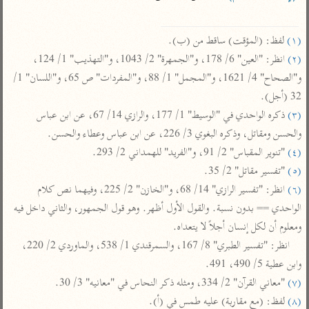
تفسير أبي السعود
الدر المنثور
تفسير السمرقندي
الكشاف للزمخشري
تفسير ابن أبي حاتم
تفسير الثعلبي
(١)
 لفظ: (المؤقت) ساقط من (ب).

تفسير مقاتل
(٢)
 انظر: "العين" 6/ 178، و"الجمهرة" 2/ 1043، و"التهذيب" 1/ 124، 
و"الصحاح" 4/ 1621، و"المجمل" 1/ 88، و"المفردات" ص 65، و"اللسان" 1/ 
تفسير قتادة
32 (أجل).

(٣)
 ذكره الواحدي في "الوسيط" 1/ 177، والرازي 14/ 67، عن ابن عباس 
والحسن ومقاتل، وذكره البغوي 3/ 226، عن ابن عباس وعطاء والحسن.

(٤)
 "تنوير المقباس" 2/ 91، و"الفريد" للهمداني 2/ 293.

(٥)
 "تفسير مقاتل" 2/ 35.

اشترك لتصلك أخبار مشاريعنا
(٦)
 انظر: "تفسير الرازي" 14/ 68، و"الخازن" 2/ 225، وفيهما نص كلام 
اشترك
الواحدي == بدون نسبة. والقول الأول أظهر. وهو قول الجمهور، والثاني داخل فيه 
ومعلوم أن لكل إنسان أجلاً لا يتعداه.

راسلنا
•
تليجرام
•
تويتر
انظر: "تفسير الطبري" 8/ 167، والسمرقندي 1/ 538، والماوردي 2/ 220، 
تعليمات
•
عن الباحث القرآني
وابن عطية 5/ 490، 491.

(٧)
 "معاني القرآن" 2/ 334، ومثله ذكر النحاس في "معانيه" 3/ 30.

(٨)
 لفظ: (مع مقاربة) عليه طمس في (أ).

أندرويد
أيفون