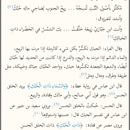
تفسير الآلوسي
جمع الأقوال
(٥)
مُكَلَّل بأصُولِ النَّبْتِ تْنَسِجُهُ ... ريحُ الجنوبِ لِضاحِيِ مائِه حُبُكُ
تفسير ابن عثيمين
تفسير ابن الجوزي
تفسير الرازي
وأنشد للفرزدق:
تفسير الماوردي
وأنت ابن جَبّارَيْ رَبِيعَة حَلَّقَتْ ... بك الشمْسُ في الخَضْراء ذاتِ 
مركَّزة العبارة
أخرى
(٦)
الحَبائِكِ
تفسير الجلالين
أضواء البيان
منتقاة
جامع البيان للإيجي
وقال الفراء: الحبك تكَسُّرٌ بكل شيء كالرملة إذا مرت بها الريح، 
تفسير ابن القيم
نظم الدرر للبقاعي
والماء الدائم إذا مرت به الريح، والدرع إذا كانت من الحديد لها حُبُك 
تفسير البيضاوي
تفسير ابن تيمية
أيضًا، والشعرة الجعدة تكسُّرها حبك، وواحد الحُبُك حِبَاك وحَبِيكة، مثل 
تفسير النسفي
لغة وبلاغة
(٧)
طريقة وطرق، ومثال ومثل
.
الوجيز للواحدي
التحرير والتنوير
عامّة
قال ابن عباس في رواية عطاء: 
﴿وَالسَّمَاءِ ذَاتِ الْحُبُكِ﴾
 يريد الخلق 
تفسير ابن أبي زمنين
تفسير السمعاني
المحرر الوجيز لابن
(٨)
الحسن
. وهو قول أبي صالح، وأبي مالك وقتادة، والربيع.
عطية
تفسير مكّي
(٩)
قال الحسن: حُبكتْ بالخلق الحسن
. وروي سعيد بن جبير عن 
البحر المحيط لأبي
آثار
محاسن التأويل
حيان
(١٠)
ابن عباس في تفسير الحبك قال: حسنها واستواؤها
.
للقاسمي
موسوعة التفسير
البسيط للواحدي
المأثور
وروى معمر عن قتادة: 
﴿ذَاتِ الْحُبُكِ﴾
 ذات الخلق الحسن 
تفسير الثعالبي