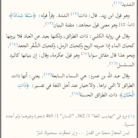
(١١)
تفسير أبي السعود
الشديد
.
الدر المنثور
تفسير السمرقندي
الكشاف للزمخشري
(١٢)
وهو قول ابن زيد. قال: ذات
 الشدة. وقرأ قوله: 
﴿سَبْعًا شِدَادًا﴾
تفسير ابن أبي حاتم
تفسير الثعلبي
(١٣)
 وهو معنى قول مجاهد: متقنة البنيان
.
[النبأ: 12]
تفسير مقاتل
وقال في رواية الكلبي: ذات الطرائق، ولكنها بعيد عن العباد فلا يرونها 
تفسير قتادة
(١٤)
كحبك الماء إذا ضربته الريح وكحبك الرمل، وكحبك الشَّعْر الجعد
. 
(١٥)
ونحو هذا قال مقاتل سواء
 وهو قول عكرمة، وقال: إن بنيانها كالبرد 
(١٦)
المسلسل
.
(١٧)
وقال عبد الله بن عمرو: هي السماء السابعة
. يعني: أنها ذات 
اشترك لتصلك أخبار مشاريعنا
الطرائق لا التي نراها. والاختيار عند أهل اللغة في تفسير: 
﴿ذَاتِ 
اشترك
(١٨)
الْحُبُكِ﴾
 ذات الطرائق الحسنة
.

راسلنا
•
تليجرام
•
تويتر
تعليمات
•
عن الباحث القرآني
(١)
 ورد في "تهذيب اللغة" 1/ 362، "اللسان" 1/ 465 (جعر) وغيرهما ولم أجده 
منسوبًا.

ليس الجعارُ منجيًا من القَدرْ ... وإن تجعَّرت بمحبوك مُمَرّ

أندرويد
أيفون