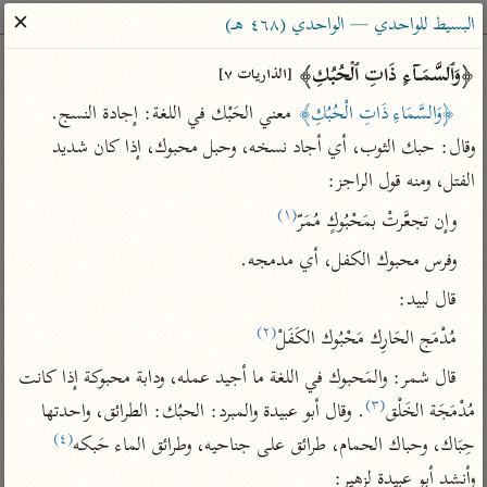
ساهم معنا في نشر القرآن والعلم الشرعي
✕
البسيط للواحدي — الواحدي (٤٦٨ هـ)
الباحث القرآني
﴿وَٱلسَّمَاۤءِ ذَاتِ ٱلۡحُبُكِ﴾ 
[الذاريات ٧]
﴿وَالسَّمَاءِ ذَاتِ الْحُبُكِ﴾
 معني الحَبْك في اللغة: إجادة النسج. 
بحث
تفسير
علوم
مصاحف
معاجم
وقال: حبك الثوب، أي أجاد نسخه، وحبل محبوك، إذا كان شديد 
الفتل، ومنه قول الراجز:
(١)
وإن تجعَّرتْ بمَحْبُوكٍ مُمَرّ
Type 2 or more characters for results.
وفرس محبوك الكفل، أي مدمجه.
Type 1 or more
أمّهات
عامّة
معاصرة
قال لبيد:
characters for results.
تفسير الطبري
فتح البيان للقنوجي
الميسر
(٢)
مُدْمَج الحَارِك مَحْبُوك الكَفَلْ
تفسير ابن كثير
فتح القدير للشوكاني
المختصر في
التفسير
قال شمر: والمَحبوك في اللغة ما أجيد عمله، ودابة محبوكة إذا كانت 
تفسير القرطبي
تفسير ابن جزي
(٣)
تفسير السعدي
مُدْمَجَة الخَلْق
. وقال أبو عبيدة والمبرد: الحبُك: الطرائق، واحدتها 
تفسير البغوي
(٤)
حِبَاك، وحباك الحمام، طرائق على جناحيه، وطرائق الماء حَبكه
أيسر التفاسير
موسوعات
وأنشد أبو عبيدة لزهير:
القرآن – تدبر وعمل