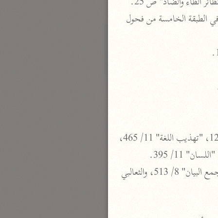
نحو ٣ مجلدات
 هو: أبو يزيد بن مالك بن ربيعة بن عوف السعدي، من بني أنف الناقة من تميم. ذكره ابن سلام في الطبقة الخامسة من فحول 
الوجيز
الواحدي (٤٦٨ هـ)
نحو مجلد
تفسير القرآن العزيز
ابن أبي زمنين (٣٩٩ هـ)
نحو مجلدين
وهو في الديوان وفي المصادر التي ورد فيها: فآب، وفي نسخ المخطوط: فتاه. انظر: "ديوانه" ص 121، "تهذيب اللغة" 11/ 465، 
 لم أقف عليه منسوبًا لابن عباس. وقد ذكر نحوه الطبري 21/ 97 عن قتادة، ==والطبرسي في "مجمع البيان" 8/ 513، والثعالبي 
موسوعة التفسير المأثور
معهد الشاطبي
٢٣ مجلدًا