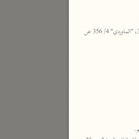
بارة
 لم أقف على من نسبه لابن عباس. وقد ذكره الطبري 97/ 21، النحاس في "معاني القرآن" 5/ 302، "الماوردي" 4/ 356 عن 
تفسير الجلالين
حلّي والسيوطي (٨٦٤، ٩١١ هـ)
نحو مجلد
جامع البيان
الإيجي (٩٠٥ هـ)
نحو ٣ مجلدات
أنوار التنزيل
البيضاوي (٦٨٥ هـ)
نحو ٣ مجلدات
مدارك التنزيل
م.
النسفي (٧١٠ هـ)