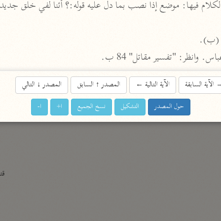
الزمخشري (٥٣٨ هـ)
ج
نحو ٨ مجلدات
ن (ب).
تف
س. وانظر: "تفسير مقاتل" 84 ب.
الآية السابقة
الآية التالية
←
المصدر
↑
السابق
المصدر
↓
التالي
ت
حول المصدر
التشكيل
نسخ الجميع
ا+
ا-
قتا