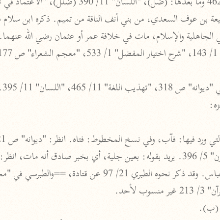
المحرر الوجيز
ابن عطية (٥٤٦ هـ)
 الجاهلية والإسلام، مات في خلافة عمر أو عثمان رضي الله عنهما.
نحو ٨ مجلدات
1.
البحر المحيط
أبو حيان (٧٤٥ هـ)
" 11/ 465، "اللسان" 11/ 395.
نحو ١٦ مجلدًا
ه:
التفسير البسيط
الواحدي (٤٦٨ هـ)
نحو ٢٢ مجلدًا
آثار
إرشاد العقل السليم
أبو السعود (٩٨٢ هـ)
ب لأحد.
نحو ٩ مجلدات
 (ب).
الكشاف