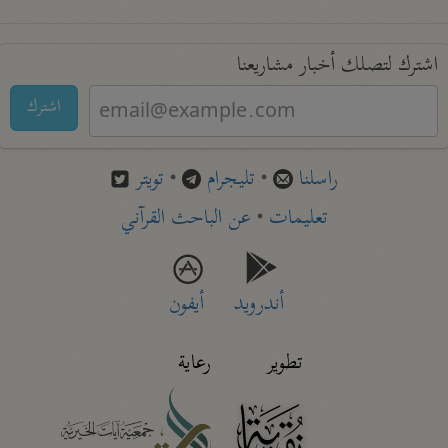
اشترك لتصلك أخبار مشاريعنا
اشترك
راسلنا
•
تليجرام
•
تويتر
تعليمات
•
عن الباحث القرآني
أندرويد
أيفون
تطوير
رعاية