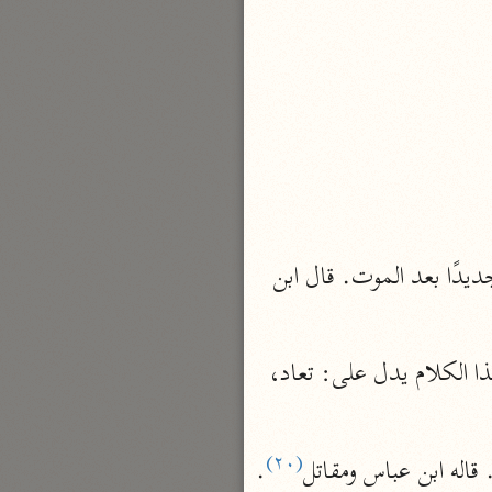
نحو مجلد
تيسير الكريم الرحمن
السعدي (١٣٧٦ هـ)
نحو ٤ مجلدات
أيسر التفاسير
أبو بكر الجزائري (١٤٣٩ هـ)
نحو ٣ مجلدات
 استفهام بمعنى الإنكار، أنكروا أن يعاد خلقهم جديدًا بعد الموت. قال ابن 
القرآن – تدبّر وعمل
شركة الخبرات الذكية
نحو ٣ مجلدات
 وذلك أن هذا الكلام يدل على: تعاد، 
تفسير القرآن الكريم
ابن عثيمين (١٤٢١ هـ)
(٢٠)
. قاله ابن عباس ومقاتل
.

نحو ١٥ مجلدًا