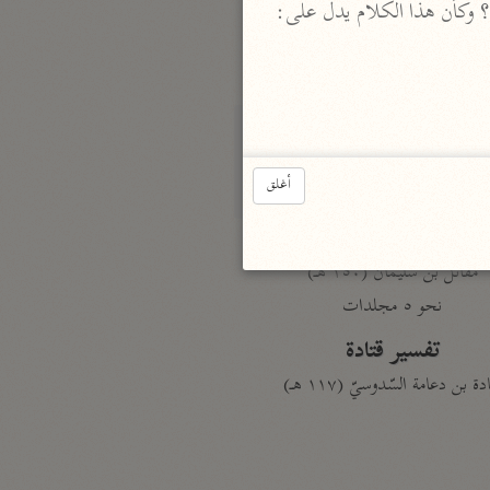
 انظر: "الحجة" 5/ 462، والكلام فيها: موضع إذا نصب بما دل عليه قوله:؟ أئنا لفي خلق جديد؟ وكأن هذا الكلام يدل على: 
الدر المنثور
لال الدين السيوطي (٩١١ هـ)
نحو ١٣ مجلدًا
سير القرآن العظيم مسندًا
ابن أبي حاتم الرازي (٣٢٧ هـ)
أغلق
نحو ١٠ مجلدات
فسير مقاتل بن سليمان
مقاتل بن سليمان (١٥٠ هـ)
نحو ٥ مجلدات
تفسير قتادة
دة بن دعامة السّدوسيّ (١١٧ هـ)