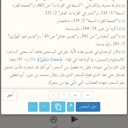
تفسير أبي السعود
الدر المنثور
(٥)
 قراءة حمزة، والكسائي. "السبعة في القراءات" ص 462، و"الحجة للقراء 
تفسير السمرقندي
الكشاف للزمخشري
السبعة" 5/ 335، و"النشر في القراءات العشر" 2/ 333.

تفسير ابن أبي حاتم
تفسير الثعلبي
(٦)
 "الحجة للقراء السبعة" 5/ 335، باختصار.

تفسير مقاتل
(٧)
 ذكره ابن جرير 18/ 184، ولم ينسبه.

تفسير قتادة
(٨)
 "تنوير المقباس" ص 301، و"تفسير مقاتل" ص 43 أ، و"تفسير هود الهوّاري" 
3/ 201، ولم ينسبه.

(٩)
 قال الواحدي في تفسير هذه الآية: قيل في المسحور هاهنا أنه بمعنى الساحر؛ 
كالمشؤوم والميمون، وذكرنا هذا في قوله: 
﴿حِجَابًا مَسْتُورًا﴾
 وهذا 
[الإسراء: 45]
قول الفراء وأبي عبيدة، وقيل إنه مفعول من السحر؛ أي أنك قد سُحِرت فأنت تحمل 
اشترك لتصلك أخبار مشاريعنا
نفسك على هذا الذي تقوله للسحر الذي بك، وقال محمد بن جرير: أي مُعطى 
اشترك
علم السحر، فهذه العجائب التي تأتي بها من سحرك.
→
←
↑
↓
أغلق
راسلنا
•
تليجرام
•
تويتر
حول المصدر
ا+
ا-
تعليمات
•
عن الباحث القرآني
أندرويد
أيفون