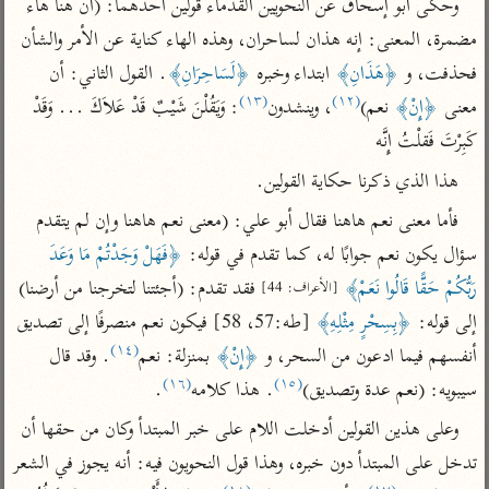
وحكى أبو إسحاق عن النحويين القدماء قولين أحدهما: (أن هنا هاء 
تفسير أبي السعود
الدر المنثور
تفسير السمرقندي
مضمرة، المعنى: إنه هذان لساحران، وهذه الهاء كناية عن الأمر والشأن 
الكشاف للزمخشري
تفسير ابن أبي حاتم
تفسير الثعلبي
فحذفت، و 
﴿هَذَانِ﴾
 ابتداء وخبره 
﴿لَسَاحِرَانِ﴾
. القول الثاني: أن 
تفسير مقاتل
(١٣)
(١٢)
معنى 
﴿إِنْ﴾
 نعم)
، وينشدون
: وَيَقُلْنَ شَيْبٌ قَدْ عَلاَكَ ... وَقَدْ 
تفسير قتادة
كَبِرْتَ فَقلْتُ إِنَّه
هذا الذي ذكرنا حكاية القولين.
فأما معنى نعم هاهنا فقال أبو علي: (معنى نعم هاهنا وإن لم يتقدم 
سؤال يكون نعم جوابًا له، كما تقدم في قوله: 
﴿فَهَلْ وَجَدْتُمْ مَا وَعَدَ 
اشترك لتصلك أخبار مشاريعنا
رَبُّكُمْ حَقًّا قَالُوا نَعَمْ﴾
 فقد تقدم: (أجئتنا لتخرجنا من أرضنا) 
[الأعراف: 44]
اشترك
إلى قوله: 
﴿بِسِحْرٍ مِثْلِهِ﴾
 [طه:57، 58] فيكون نعم منصرفًا إلى تصديق 
(١٤)
أنفسهم فيما ادعون من السحر، و 
﴿إِنْ﴾
 بمنزلة: نعم
. وقد قال 
راسلنا
•
تليجرام
•
تويتر
(١٦)
(١٥)
سيبويه: (نعم عدة وتصديق)
. هذا كلامه
.
تعليمات
•
عن الباحث القرآني
وعلى هذين القولين أدخلت اللام على خبر المبتدأ وكان من حقها أن 
تدخل على المبتدأ دون خبره، وهذا قول النحويون فيه: أنه يجوز في الشعر 
أندرويد
أيفون