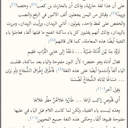
تفسير الآلوسي
جمع الأقوال
(٦)
(٥)
على أن هذا لغة حارثية، وذلك أن بالحارث بن كعب
، وخثعما
، 
تفسير ابن عثيمين
تفسير ابن الجوزي
تفسير الرازي
(٧)
وزبيدًا
، وقبائل من اليمن يجعلون ألف الاثنين في الرفع والنصب 
تفسير الماوردي
والخفض على لفظ واحد، يقولون: أتاني الزيدان، ورأيت الزيدان، ومررت 
مركَّزة العبارة
أخرى
بالزيدان، وذلك أنهم يقلبون كل ياء ساكنة انفتح ما قبلها ألفا، فعاملوا ياء 
تفسير الجلالين
أضواء البيان
(٨)
التثنية أيضًا هذه المعاملة، كما قال قائلهم
:
منتقاة
جامع البيان للإيجي
تفسير ابن القيم
نظم الدرر للبقاعي
تَزَوَّدَ مِنَا بَيْنَ أُذْنَاهُ ضَرْبَةً ... دَعَتْهُ إلى هابِي التُّرَابِ عَقِيمِ
تفسير البيضاوي
تفسير ابن تيمية
فقال أذناه وهو خفض؛ لأن النون مفتوحة والياء بعد ساكنة، فقلبت 
تفسير النسفي
(٩)
لغة وبلاغة
الياء ألفاً وأنشدوا أيضًا على هذه اللغة
: فَأَطْرَقَ إِطْراقَ الشُّجَاعِ وَلَو يَرَى 
الوجيز للواحدي
التحرير والتنوير
... مَسَاغًا لِنَابَاه الشُّجَاعُ لَصَّمَمَا
عامّة
تفسير ابن أبي زمنين
تفسير السمعاني
المحرر الوجيز لابن
(١٠)
وقول آخر
:
عطية
تفسير مكّي
أَي قَلُوصٍ رَاكِب تَرَاهَا ... طَارُوا عَلاَهُنَّ مطْر عَلاَهَا
البحر المحيط لأبي
آثار
محاسن التأويل
وهذه ليست ياء التثنية، ولكن لما كانت اللام قبل الياء في عليها 
حيان
للقاسمي
موسوعة التفسير
(١١)
مفتوحة قلبوها ألفًا، وحكى هذه اللغة جميع النحويين
.
البسيط للواحدي
المأثور
تفسير الثعالبي