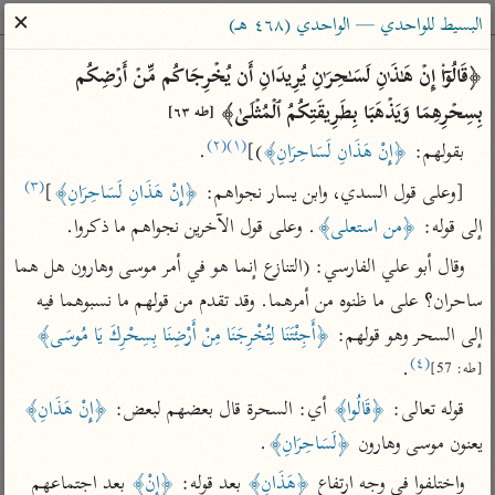
ساهم معنا في نشر القرآن والعلم الشرعي
✕
البسيط للواحدي — الواحدي (٤٦٨ هـ)
الباحث القرآني
﴿قَالُوۤا۟ إِنۡ هَـٰذَ ٰ⁠نِ لَسَـٰحِرَ ٰ⁠نِ یُرِیدَانِ أَن یُخۡرِجَاكُم مِّنۡ أَرۡضِكُم 
بِسِحۡرِهِمَا وَیَذۡهَبَا بِطَرِیقَتِكُمُ ٱلۡمُثۡلَىٰ﴾ 
[طه ٦٣]
بحث
تفسير
علوم
مصاحف
معاجم
(٢)
(١)
بقولهم: 
﴿إِنْ هَذَانِ لَسَاحِرَانِ﴾
)]
.
(٣)
[وعلى قول السدي، وابن يسار نجواهم: 
﴿إِنْ هَذَانِ لَسَاحِرَانِ﴾
]
Type 2 or more characters for results.
إلى قوله: 
﴿من استعلى﴾
. وعلى قول الآخرين نجواهم ما ذكروا.
وقال أبو علي الفارسي: (التنازع إنما هو في أمر موسى وهارون هل هما 
Type 1 or more
أمّهات
عامّة
معاصرة
ساحران؟ على ما ظنوه من أمرهما. وقد تقدم من قولهم ما نسبوهما فيه 
characters for results.
تفسير الطبري
فتح البيان للقنوجي
الميسر
إلى السحر وهو قولهم: 
﴿أَجِئْتَنَا لِتُخْرِجَنَا مِنْ أَرْضِنَا بِسِحْرِكَ يَا مُوسَى﴾
تفسير ابن كثير
فتح القدير للشوكاني
المختصر في
(٤)
.
[طه: 57]
التفسير
تفسير القرطبي
تفسير ابن جزي
قوله تعالى: 
﴿قَالُوا﴾
 أي: السحرة قال بعضهم لبعض: 
﴿إِنْ هَذَانِ﴾
تفسير السعدي
تفسير البغوي
يعنون موسى وهارون 
﴿لَسَاحِرَانِ﴾
.
أيسر التفاسير
موسوعات
واختلفوا في وجه ارتفاع 
﴿هَذَانِ﴾
 بعد قوله: 
﴿إِنْ﴾
 بعد اجتماعهم 
القرآن – تدبر وعمل