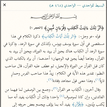
ساهم معنا في نشر القرآن والعلم الشرعي
✕
البسيط للواحدي — الواحدي (٤٦٨ هـ)
الباحث القرآني
﷽
﴿الۤرۚ تِلۡكَ ءَایَـٰتُ ٱلۡكِتَـٰبِ وَقُرۡءَانࣲ مُّبِینࣲ﴾ 
بحث
تفسير
علوم
مصاحف
معاجم
[الحجر ١]
قوله -عز وجل-: 
﴿الر تِلْكَ آيَاتُ الْكِتَابِ﴾
 ذكرنا الكلام في هذا 
مستقصى في أول سورة يوسف ويونس، وكذلك في سورة الرعد. وذكرنا في 
Type 2 or more characters for results.
سورة الرعد أن الكِتَاب هناك يجوز أن يريد به التوراة، ويجوز أن يريد به 
القرآن، وهاهنا أيضاً يجوز فيه الوجهان؛ أحدهما: أن يراد بالكتاب الذي 
Type 1 or more
أمّهات
عامّة
معاصرة
كان قبل القرآن من التوراة والإنجيل، ثم عطف عليه القرآن، قال صاحب 
characters for results.
تفسير الطبري
فتح البيان للقنوجي
الميسر
النظم: تقدير هذه الآية في الكلام: زيدٌ هذا صاحب الفرس وحمارٍ 
تفسير ابن كثير
فتح القدير للشوكاني
المختصر في
(٢)
(١)
تارةً
، وهذا معنى قول مجاهد وقتادة
.
التفسير
تفسير القرطبي
تفسير ابن جزي
(٣)
وقال آخرون: الْكِتَابِ هو القرآن
، وجمع بين الوصفين لما فيهما من 
تفسير السعدي
تفسير البغوي
(٤)
الفائدتين، وإن كانا لموصوف
 واحد؛ وذلك أن الْكِتَابَ يفيد أنه مما 
أيسر التفاسير
موسوعات
يُكتب ويُدون، 
﴿وَقُرْآنٍ﴾
 يفيد أنه بما يؤلف ويجمع بعض حروفه إلى 
القرآن – تدبر وعمل