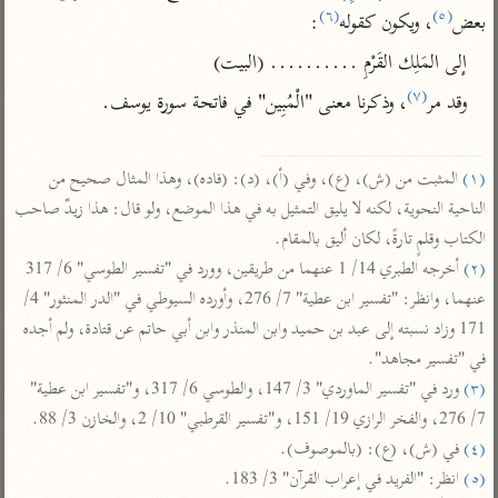
تفسير الآلوسي
جمع الأقوال
(٦)
(٥)
بعض
، ويكون كقوله
:
تفسير ابن عثيمين
تفسير ابن الجوزي
تفسير الرازي
إلى المَلِك القَرْمِ .......... (البيت)
تفسير الماوردي
(٧)
وقد مر
، وذكرنا معنى "الْمُبِين" في فاتحة سورة يوسف.

مركَّزة العبارة
أخرى
تفسير الجلالين
أضواء البيان
منتقاة
(١)
 المثبت من (ش)، (ع)، وفي (أ)، (د): (فاده)، وهذا المثال صحيح من 
جامع البيان للإيجي
تفسير ابن القيم
نظم الدرر للبقاعي
الناحية النحوية، لكنه لا يليق التمثيل به في هذا الموضع، ولو قال: هذا زيدٌ صاحب 
تفسير البيضاوي
تفسير ابن تيمية
الكتاب وقلمٍ تارةً، لكان أليق بالمقام.

تفسير النسفي
(٢)
 أخرجه الطبري 14/ 1 عنهما من طريقين، وورد في "تفسير الطوسي" 6/ 317 
لغة وبلاغة
عنهما، وانظر: "تفسير ابن عطية" 7/ 276، وأورده السيوطي في "الدر المنثور" 4/ 
الوجيز للواحدي
التحرير والتنوير
عامّة
171 وزاد نسبته إلى عبد بن حميد وابن المنذر وابن أبي حاتم عن قتادة، ولم أجده 
تفسير ابن أبي زمنين
تفسير السمعاني
المحرر الوجيز لابن
في "تفسير مجاهد".

عطية
تفسير مكّي
(٣)
 ورد في "تفسير الماوردي" 3/ 147، والطوسي 6/ 317، و"تفسير ابن عطية" 
البحر المحيط لأبي
آثار
محاسن التأويل
7/ 276، والفخر الرازي 19/ 151، و"تفسير القرطبي" 10/ 2، والخازن 3/ 88.

حيان
للقاسمي
(٤)
 في (ش)، (ع): (بالموصوف).

موسوعة التفسير
البسيط للواحدي
المأثور
(٥)
 انظر: "الفريد في إعراب القرآن" 3/ 183.

تفسير الثعالبي