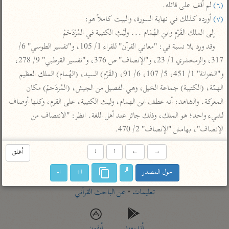
تفسير أبي السعود
(٦)
 لم أقف على قائله.

الدر المنثور
تفسير السمرقندي
(٧)
 أورده كذلك في نهاية السورة، والبيت كاملاً هو:

الكشاف للزمخشري
تفسير ابن أبي حاتم
تفسير الثعلبي
إلى الملك القَرْمِ وابنِ الهُمَام ... ولَيْثِ الكتيبة في المُزْدَحَمْ

تفسير مقاتل
وقد ورد بلا نسبة في: "معاني القرآن" للفراء 1/ 105، و"تفسير الطوسي" 6/ 
317، والزمخشري 1/ 23، و"الإنصاف" ص 376، و"تفسير القرطبي" 9/ 278، 
تفسير قتادة
و"الخزانة" 1/ 451، 5/ 107، 6/ 91، (القَرْم) السيد، (الهُمام) الملك العظيم 
الهمّة، (الكتيبة) جماعة الخيل، وهي الفصيل من الجيش، (المُزدَحمْ) مكان 
المعركة. والشاهد: أنه عطف ابن الهمام، وليث الكتيبة، على القرم، وكلها أوصاف 
لشيء واحد؛ هو الملك، وذلك جائز عند أهل اللغة. انظر: "الانتصاف من 
اشترك لتصلك أخبار مشاريعنا
الإنصاف"، بهامش "الإنصاف" 2/ 470.
اشترك
→
←
↑
↓
أغلق
حول المصدر
ا+
ا-
راسلنا
•
تليجرام
•
تويتر
تعليمات
•
عن الباحث القرآني
أندرويد
أيفون