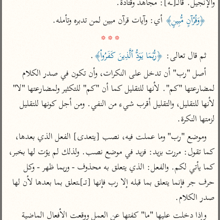
تفسير الآلوسي
والإنجيل. قالـ[ـه]: مجاهد وقتادة.
جمع الأقوال
تفسير ابن عثيمين
تفسير ابن الجوزي
تفسير الرازي
﴿وَقُرْآنٍ مُّبِينٍ﴾
 أي: وآيات قرآن مبين لمن تدبره وتأمله.

* * *
تفسير الماوردي
مركَّزة العبارة
أخرى
ثم قال تعالى: 
﴿رُّبَمَا يَوَدُّ ٱلَّذِينَ كَفَرُواْ﴾
.
تفسير الجلالين
أضواء البيان
منتقاة
أصل "رب" أن تدخل على النكرات، وأن تكون في صدر الكلام 
جامع البيان للإيجي
تفسير ابن القيم
نظم الدرر للبقاعي
لمضارعتها "كم". لأنها للتقليل كما أن "كم" للتكثير ولمضارعتها "لا" 
تفسير البيضاوي
تفسير ابن تيمية
لأنها للتقليل، والتقليل أقرب شيء من النفي. ومن أجل كونها للتقليل 
تفسير النسفي
لزمتها النكرة.
لغة وبلاغة
الوجيز للواحدي
التحرير والتنوير
وموضع "رب" وما عملت فيه، نصب [يتعدى] الفعل الذي بعدها، 
عامّة
تفسير ابن أبي زمنين
تفسير السمعاني
المحرر الوجيز لابن
كما تقول: مررت بزيد: فزيد في موضع نصب. ولذلك لم يؤت لها بخبر، 
عطية
كما يأتي لكم. والفعل: الذي يتعلق به محذوف - وربما ظهر - وكل 
تفسير مكّي
البحر المحيط لأبي
حرف جر فإنما يتعلق بما قبله إلا رب فإنها [تـ]ـتعلق بما بعدها لأن لها 
آثار
محاسن التأويل
حيان
للقاسمي
صدر الكلام.
موسوعة التفسير
البسيط للواحدي
المأثور
تفسير الثعالبي
وإذا دخلت عليها "ما" كفتها عن العمل ووقعت الأفعال الماضية 