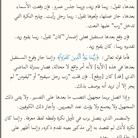
تفسير أبي السعود
الدر المنثور
بعدها، تقول: ربما قام زيد، وربما جلس عمرو. فإن وقعت الأسماء 
تفسير السمرقندي
الكشاف للزمخشري
تفسير ابن أبي حاتم
بعدها، جاز عملها، ولغوها تقول: ربما رجل رأيت. ويلزم النكرة التي 
تفسير الثعلبي
تدخل "رب" عليها النعت.
تفسير مقاتل
فإن وقع بعدها مستقبل فعلى إضمار "كان" تقول: ربما يقوم زيد. 
تفسير قتادة
تقديره ربما: كان يقوم زيد.
فأما قوله تعالى: 
﴿رُّبَمَا يَوَدُّ ٱلَّذِينَ كَفَرُواْ﴾
 وإنما جاز وقوع المستقبل 
بعدها في هذه [الآية] لأنه أمر واقع لا محالة، فصار بمنزلة الماضي 
الذي [قد] كان [ووقع]. فإن قلت "رب رجل سيقوم" أو "ليقومن" لم 
اشترك لتصلك أخبار مشاريعنا
يجز إلا أن تريد أنه يوصف بذلك.
اشترك
وإذا اتصل بربما مجهول انتصب ما بعدها على التفسير. ولا يثنى ذلك 
المجهول ولا يجمع ولا يؤنث عند البصريين. وأجاز ذلك الكوفيون.
راسلنا
•
تليجرام
•
تويتر
تعليمات
•
عن الباحث القرآني
والمضمر الذي يتصل برب في تأويل نكرة ولفظه لفظ معرفة. وإنما كان 
نكرة لأنك لم تقصد به إلى مذكور بعينه تقدم ذكره، وإنما أظهر على 
شريطة التفسير بعده.
أندرويد
أيفون