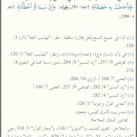
تفسير الآلوسي
جمع الأقوال
﴿وَأَحَاطَتْ بِهِ خَطِيئَتُهُ﴾
، وقوله: 
﴿إِنْ نَسِينَا أَوْ أَخْطَأْنَا﴾
[البقرة: 81]
[البقر 
تفسير ابن عثيمين
تفسير ابن الجوزي
تفسير الرازي
.

ة: 286]
تفسير الماوردي
مركَّزة العبارة
أخرى
(١)
 كذا في جميع النسخ ولعل (قال) ساقطة. انظر: "تهذيب اللغة" (أثر) 1/ 
تفسير الجلالين
أضواء البيان
منتقاة
120.

جامع البيان للإيجي
تفسير ابن القيم
نظم الدرر للبقاعي
(٢)
 في (أ)، (ب)، (ج): (عندنا) بزيادة (نا)، وانظر: "تهذيب اللغة" 1/ 120.

تفسير البيضاوي
(٣)
 القرطبي 9/ 257، "زاد المسير" 4/ 284، بدون نسبة كما في البغوي 4/ 
تفسير ابن تيمية
274.

تفسير النسفي
لغة وبلاغة
(٤)
 الثعلبي 7/ 108 أ، الرازي 18/ 204.

الوجيز للواحدي
التحرير والتنوير
عامّة
(٥)
 "زاد المسير" 4/ 282، القرطبي 9/ 257، الثعلبى 7/ 108 أ.

تفسير ابن أبي زمنين
تفسير السمعاني
المحرر الوجيز لابن
(٦)
 "زاد المسير" 4/ 282.

عطية
(٧)
 "معاني القرآن وإعرابه" 3/ 128.

تفسير مكّي
البحر المحيط لأبي
(٨)
 صدر بيت لامرئ القيس، وعجزه:

آثار
محاسن التأويل
حيان
القاتلين الملك الحلاحلا

للقاسمي
موسوعة التفسير
والحلاحل: القوي الشديد، و"الديوان" / 136، و"مجاز القرآن" 1/ 318، وفي 
البسيط للواحدي
المأثور
تفسير الثعالبي