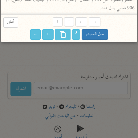
"الشعر والشعراء" ص 51، و"اللسان" (حلل) 2/ 979، و"تهذيب اللغة" (حلل) 1/ 
تفسير أبي السعود
الدر المنثور
تفسير السمرقندي
906 نفسي بدل هند.
الكشاف للزمخشري
تفسير ابن أبي حاتم
تفسير الثعلبي
→
←
↑
↓
أغلق
تفسير مقاتل
حول المصدر
ا+
ا-
تفسير قتادة
اشترك لتصلك أخبار مشاريعنا
اشترك
راسلنا
•
تليجرام
•
تويتر
تعليمات
•
عن الباحث القرآني
أندرويد
أيفون