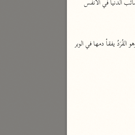
 أي: لنذيقن هؤلاء الفسقة من مصائب الدنيا في الأنفس 
نحو ٣ مجلدات
الوجيز
الواحدي (٤٦٨ هـ)
نحو مجلد
وقال مجاهد: هو الجوع والقتل لقريش في الدنيا. روي أنهم جاعوا حتى أكلوا العِلْهِزَ، وهو القُرَدُ يفقأ دمها في الوبر 
تفسير القرآن العزيز
ابن أبي زمنين (٣٩٩ هـ)
نحو مجلدين
موسوعة التفسير المأثور
معهد الشاطبي
٢٣ مجلدًا