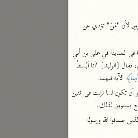
نحو مجلد
تيسير الكريم الرحمن
قال قتادة: لا والله ما يستوون في الدنيا ولا في الآخرة ولا عند الموت. وإنما جمع يستوون لأن "مَنْ" تؤدي عن 
السعدي (١٣٧٦ هـ)
نحو ٤ مجلدات
أيسر التفاسير
وقيل: إن المراد به اثنان بأعيانهما، وذلك أن الآية نزلت في قول ابن عباس وعطاء وغيرها في المدينة في علي بن أبي 
أبو بكر الجزائري (١٤٣٩ هـ)
طالب رضي الله عنه، والوليد بن عقبة بن أبي معيط قال عطاء: كان بين الوليد وعلي كلام، فقال [الوليد] "أنا أبْسطُ 
نحو ٣ مجلدات
مِناً﴾
 الآية فيهما.
القرآن – تدبّر وعمل
شركة الخبرات الذكية
فيكون يستوون على هذا قد جمع في موضع التثنية، لأن التثنية جمع في الأصل. ويجوز أن تكون لما نزلت في اثنين 
نحو ٣ مجلدات
مع يستوون لذلك.
تفسير القرآن الكريم
 أي: الذين صدقوا الله ورسوله 
ابن عثيمين (١٤٢١ هـ)
نحو ١٥ مجلدًا