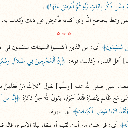
 مِمَّن ذُكِّرَ بِآيَاتِ رَبِّهِ ثُمَّ أَعْرَضَ عَنْهَآ﴾
.
الزمخشري (٥٣٨ هـ)
ج
نحو ٨ مجلدات
 ممن وعظ بحجج الله وآي كتابه فأعرض عن ذلك وكذب به.
* * *
تف
ينَ مُنتَقِمُونَ﴾
 أي: من الذين اكتسبوا السيئات منتقمون في ال
] أهل القدر، وكذلك قوله: 
﴿إِنَّ ٱلْمُجْرِمِينَ فِي ضَلاَلٍ وَسُعُ
ت
َى مَعَ ظَالِم يَنْصُرُهُ فَقَدْ أجْرَمَ، يقولُ اللهُ جلَّ ذِكرُهُ 
﴿إِنَّا مِنَ ٱ
قتا
َقَدْ آتَيْنَا مُوسَى ٱلْكِتَابَ﴾
 أي التوراة.
ئِهِ﴾
 أي: في شك من أنك لقيته أو تلقاه ليلة الإسراء، قاله قت