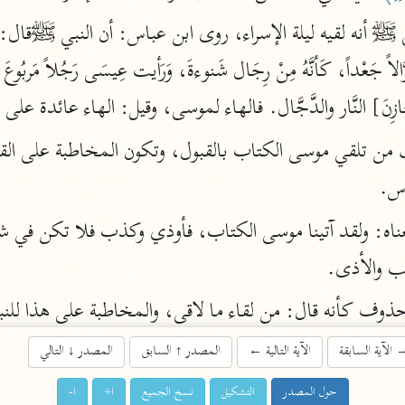
اشترك لتصلك أخبار مشاريعنا
اشترك
اً [خَازِنَ] النَّار والدَّجَّال. فالهاء لموسى، وقيل: الهاء عائدة عل
راسلنا
•
تليجرام
•
تويتر
اس.
تعليمات
•
عن الباحث القرآني
ب والأذى.
أندرويد
أيفون
حذوف كأنه قال: من لقاء ما لاقى، والمخاطبة على هذا للن
تطوير
رعاية
للشاك في إتيان الله موسى الكتاب، وقيل: في الكلام تقديم و
الآية السابقة
الآية التالية
←
المصدر
↑
السابق
المصدر
↓
التالي
والبعث، والتقدير: قل يتوفاكم ملك الموت الذي وكل بكم ثم
حول المصدر
التشكيل
نسخ الجميع
ا+
ا-