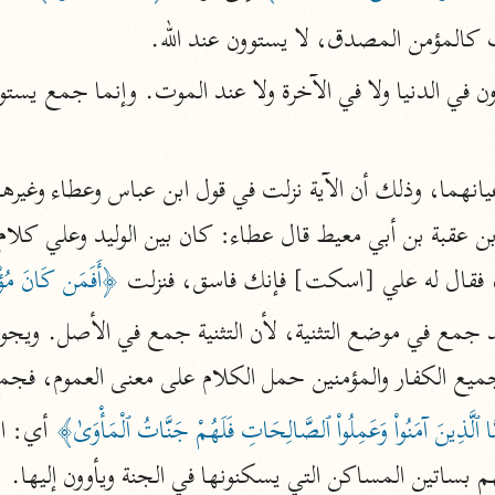
نحو ١١ مجلدًا
 كالمؤمن المصدق، لا يستوون عند الله.
التسهيل لعلوم التنزيل
ابن جُزَيّ (٧٤١ هـ)
نحو ٣ مجلدات
موسوعات
روح المعاني
اناً، فقال له علي [اسكت] فإنك فاسق، فنزلت 
﴿أَفَمَن كَانَ مُؤْ
الآلوسي (١٢٧٠ هـ)
نحو ٢٨ مجلدًا
جميع الكفار والمؤمنين حمل الكلام على معنى العموم، فج
مفاتيح الغيب
فخر الدين الرازي (٦٠٦ هـ)
ا ٱلَّذِينَ آمَنُواْ وَعَمِلُواْ ٱلصَّالِحَاتِ فَلَهُمْ جَنَّاتُ ٱلْمَأْوَىٰ﴾
نحو ٢٤ مجلدًا
فلهم بساتين المساكن التي يسكنونها في الجنة ويأوون إليها.