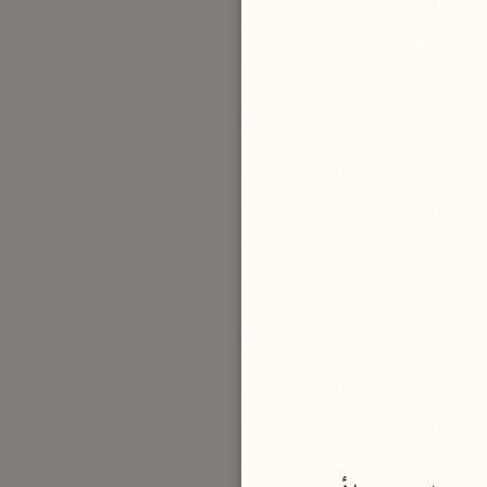
بارة
تفسير الجلالين
حلّي والسيوطي (٨٦٤، ٩١١ هـ)
نحو مجلد
جامع البيان
الإيجي (٩٠٥ هـ)
نحو ٣ مجلدات
أنوار التنزيل
البيضاوي (٦٨٥ هـ)
نحو ٣ مجلدات
مدارك التنزيل
النسفي (٧١٠ هـ)