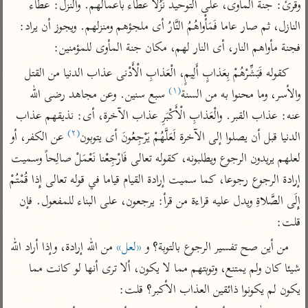
تفسير الآلوسي
وقرئ: جنة المأوى، على التوحيد نُزُلًا عطاء بأعمالهم. والنزل: عطاء 
جمع الأقوال
تفسير ابن عثيمين
النازل، ثم صار عاما فَمَأْواهُمُ النَّارُ أى ملجؤهم ومنزلهم. ويجوز أن يراد: 
تفسير ابن الجوزي
تفسير الرازي
فجنة مأواهم النار، أى النار لهم، مكان جنة المأوى للمؤمنين:
تفسير الماوردي
مركَّزة العبارة
كقوله فَبَشِّرْهُمْ بِعَذابٍ أَلِيمٍ، الْعَذابِ الْأَدْنى عذاب الدنيا من القتل 
أخرى
تفسير الجلالين
(١)
والأسر، وما محنوا به من السنة
 سبع سنين. وعن مجاهد رضى الله 
أضواء البيان
منتقاة
جامع البيان للإيجي
عنه: عذاب القبر. والْعَذابِ الْأَكْبَرِ عذاب الآخرة، أى: نذيقهم عذاب 
تفسير ابن القيم
نظم الدرر للبقاعي
(٢)
الدنيا قبل أن يصلوا إلى الآخرة لَعَلَّهُمْ يَرْجِعُونَ أى يتوبون
 عن الكفر، أو 
تفسير البيضاوي
تفسير ابن تيمية
لعلهم يريدون الرجوع ويطلبونه، كقوله تعالى فَارْجِعْنا نَعْمَلْ صالِحاً وسميت 
تفسير النسفي
لغة وبلاغة
إرادة الرجوع رجوعا، كما سميت إرادة القيام قياما في قوله تعالى إِذا قُمْتُمْ 
الوجيز للواحدي
التحرير والتنوير
عامّة
إِلَى الصَّلاةِ ويدل عليه قراءة من قرأ: يرجعون، على البناء للمفعول. فإن 
تفسير ابن أبي زمنين
تفسير السمعاني
المحرر الوجيز لابن
قلت:
عطية
تفسير مكّي
من أين صح تفسير الرجوع بالتوبة؟ و 
«لعل»
 من الله إرادة، وإذا أراد الله 
البحر المحيط لأبي
آثار
محاسن التأويل
حيان
شيئا كان ولم يمتنع، وتوبتهم مما لا يكون، ألا ترى أنها لو كانت مما 
للقاسمي
موسوعة التفسير
يكون لم يكونوا ذائقين العذاب الأكبر؟ قلت:
البسيط للواحدي
المأثور
تفسير الثعالبي