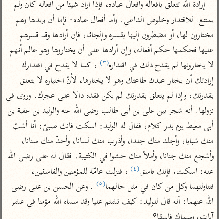
إرادة الله تتعلق بأفعاله وأفعال عباده، فإذا أراد شيئا من أفعاله كان ولم 
تفسير أبي السعود
الدر المنثور
تفسير السمرقندي
يمتنع، للاقتدار وخلوص الداعي. وأما أفعال عباده: فإما أن يريدها وهم 
الكشاف للزمخشري
تفسير ابن أبي حاتم
تفسير الثعلبي
مختارون لها، أو مضطرون إليها بقسره وإلجائه، فإن أرادها وقد قسرهم 
تفسير مقاتل
عليها فحكمها حكم أفعاله، وإن أرادها على أن يختاروها وهو عالم أنهم 
تفسير قتادة
(٣)
لا يختارونها لم يقدح ذلك في اقتداره
 ، كما لا يقدح في اقتدارك 
إرادتك أن يختار عبدك طاعتك وهو لا يختارها، لأنّ اختياره لا يتعلق 
بقدرتك، وإذا لم يتعلق بقدرتك لم يكن فقده دالا على عجزك. وروى في 
نزولها: أنه شجر بين على بن أبى طالب رضى الله عنه والوليد بن عقبة بن 
اشترك لتصلك أخبار مشاريعنا
أبى معيط يوم بدر كلام، فقال له الوليد: اسكت فإنك صبىّ: أنا أشبّ 
منك شبابا، وأجلد منك جلدا، وأذرب منك لسانا، وأحدّ منك سنانا، 
اشترك
وأشجع منك جنانا، وأملأ منك حشوا في الكتيبة. فقال له على رضى الله 
(٤)
راسلنا
•
تليجرام
•
تويتر
عنه: اسكت، فإنك فاسق
 ، فنزلت عامّة للمؤمنين والفاسقين، 
(٥)
تعليمات
•
عن الباحث القرآني
فتناولتهما وكل من كان في مثل حالهما
 . وعن الحسن بن على رضى 
الله عنهما: أنه قال للوليد: كيف تشتم عليا وقد سماه الله مؤمنا في عشر 
آيات، وسماك فاسقا؟

أندرويد
أيفون