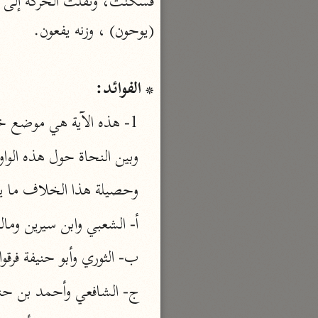
السمرقندي (٣٧٣ هـ)
نحو ٥ مجلدات
الكشف والبيان
* الفوائد:
الثعلبي (٤٢٧ هـ)
نحو ٨ مجلدات
1- هذه الآية هي موضع خلاف لا ينتهي بين الفقهاء من جهة حكم التحليل والتحريم.
وبين النحاة حول هذه الوا
وحصيلة هذا الخلاف ما ي
أ- الشعبي وابن سيرين ومال
ب- الثوري وأبو حنيفة فرقو
ج- الشافعي وأحمد بن حنبل