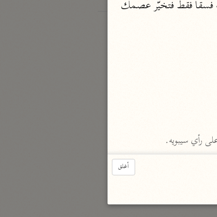
وتعليل ذلك لديهما أن الواو ليست عاطفة وإنما هي حالية، فيحرم الأكل في حاله كونه فسقا فقط فتخيّر عصمك 
لى رأي سيبويه.
أغلق