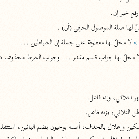
المحرر الوجيز
رفع خبر إن.
ابن عطية (٥٤٦ هـ)
لّ لها صلة الموصول الحرفي (أن) .
نحو ٨ مجلدات
البحر المحيط
»
 لا محلّ لها معطوفة على جملة إن الشياطين ...
أبو حيان (٧٤٥ هـ)
نحو ١٦ مجلدًا
التفسير البسيط
الواحدي (٤٦٨ هـ)
نحو ٢٢ مجلدًا
 الثلاثي، وزنه فاعل.
آثار
إرشاد العقل السليم
 الثلاثي، وزنه فاعل.
أبو السعود (٩٨٢ هـ)
نحو ٩ مجلدات
الكشاف