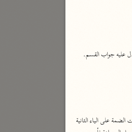
نحو ٣ مجلدات
الوجيز
الواحدي (٤٦٨ هـ)
نحو مجلد
تفسير القرآن العزيز
ابن أبي زمنين (٣٩٩ هـ)
نحو مجلدين
موسوعة التفسير المأثور
معهد الشاطبي
(يوحون) ، فيه إعلال بالتسكين وإعلال بالحذف، أصله يوحيون بضم اليائين، استثقلت الضمة على الياء الثانية 
٢٣ مجلدًا