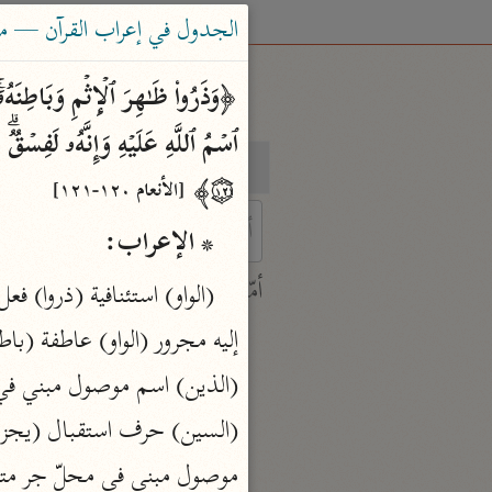
الجدول في إعراب القرآن — محمود 
بحث
تفسير
۝١٢١﴾ 
[الأنعام ١٢٠-١٢١]
* الإعراب:
 characters for results.
أمّهات
جامع البيان
ابن جرير الطبري (٣١٠ هـ)
نحو ٢٨ مجلدًا
تفسير القرآن العظيم
موصول مبني في محلّ جر مت
ابن كثير (٧٧٤ هـ)