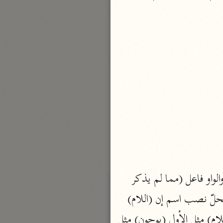
نحو مجلد
تيسير الكريم الرحمن
السعدي (١٣٧٦ هـ)
نحو ٤ مجلدات
أيسر التفاسير
أبو بكر الجزائري (١٤٣٩ هـ)
نحو ٣ مجلدات
القرآن – تدبّر وعمل
شركة الخبرات الذكية
نحو ٣ مجلدات
(الواو) عاطفة (لا) ناهية جازمة (تأكلوا) مضارع مجزوم وعلامة الجزم حذف النون ... والواو فاعل (مما لم يذكر 
تفسير القرآن الكريم
 ، (الواو) استئنافية (إن) مثل الأول و (الهاء) ضمير في محلّ نصب اسم إن (اللام) 
ابن عثيمين (١٤٢١ هـ)
نحو ١٥ مجلدًا
للتوكيد (فسق) خبر مرفوع (الواو) استئنافية (إن) مثل الأول (الشياطين) اسم إن منصوب (اللام) مثل الأول (يوحون) مثل 