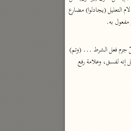
يكسبون (إلى أولياء) جار ومجرور متعلق ب (يوحون) ، و (هم) ضمير مضاف إليه (اللام) لام التعليل (يجادلوا) مضارع 
بارة
مفعول به.
تفسير الجلالين
حلّي والسيوطي (٨٦٤، ٩١١ هـ)
 (أطعتم) فعل ماض مبني على السكون في محلّ جزم فعل الشرط ... (وتم) 
نحو مجلد
جامع البيان
ضمير فاعل و (الواو) زائدة إشباع حركة الميم و (هم) ضمير مفعول به (إنّكم لمشركون) مثل إنه لفسق، وعلامة رفع 
الإيجي (٩٠٥ هـ)
نحو ٣ مجلدات
أنوار التنزيل
البيضاوي (٦٨٥ هـ)
نحو ٣ مجلدات
مدارك التنزيل
النسفي (٧١٠ هـ)