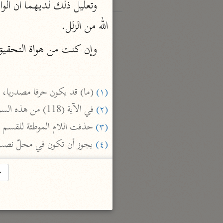
الله من الزلل.
وإن كنت من هواة التحقيق

(١)
 (ما) قد يكون حرفا مصدريا،

(٢)
 في الآية (118) من هذه السورة.

(٣)
 حذفت اللام الموطئة للقسم ت

(٤)
 يجوز أن تكون في محلّ نصب 
→