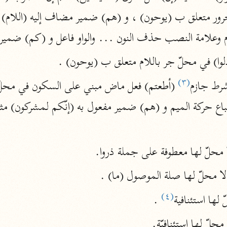
أخرى
مركَّزة الع
 وعلامة النصب حذف النون ... والواو فاعل و (كم) ضمير 
أضواء البيان
محمد الأمين الشنقيطي (١٣٩٤ هـ)
وا) في محلّ جر باللام متعلق ب (يوحون) .
الم
نحو ١١ مجلدًا
(٣)
شرط جازم
نظم الدرر
البقاعي (٨٨٥ هـ)
نحو ٢٠ مجلدًا
 محلّ لها معطوفة على جملة ذروا.
لغة وبلاغة
لا محلّ لها صلة الموصول (ما) .
التحرير والتنوير
(٤)
 لها استئنافية
 .
ابن عاشور (١٣٩٣ هـ)
نحو ٢٤ مجلدًا
 محلّ لها استئنافيّة.