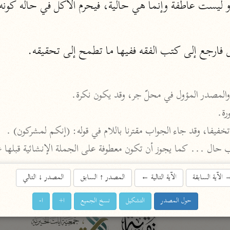
اشترك لتصلك أخبار مشاريعنا
 فارجع إلى كتب الفقه ففيها ما تطمح إلى تحقيقه.
اشترك
راسلنا
•
تليجرام
•
تويتر
 والمصدر المؤول في محلّ جر، وقد يكون نكرة.
تعليمات
•
عن الباحث القرآني
خفيفا، وقد جاء الجواب مقترنا باللام في قوله: (إنكم لمشركون) .
حال ... كما يجوز أن تكون معطوفة على الجملة الإنشائية قبلها ع
أندرويد
أيفون
الآية السابقة
الآية التالية
←
المصدر
↑
السابق
المصدر
↓
التالي
تطوير
رعاية
حول المصدر
التشكيل
نسخ الجميع
ا+
ا-