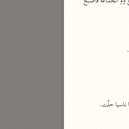
فسكنت، ونقلت الحركة إلى الحاء- إعلال بالتسكين- ثم حذفت الياء لمجيئها ساكنة مع واو الجماعة فأصبح 
الدر المنثور
لال الدين السيوطي (٩١١ هـ)
نحو ١٣ مجلدًا
سير القرآن العظيم مسندًا
ابن أبي حاتم الرازي (٣٢٧ هـ)
نحو ١٠ مجلدات
فسير مقاتل بن سليمان
مقاتل بن سليمان (١٥٠ هـ)
نحو ٥ مجلدات
تفسير قتادة
دة بن دعامة السّدوسيّ (١١٧ هـ)
ا ناسيا حلّت.