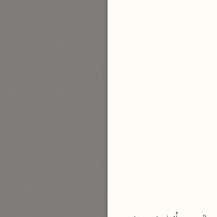
بارة
تفسير الجلالين
حلّي والسيوطي (٨٦٤، ٩١١ هـ)
نحو مجلد
جامع البيان
الإيجي (٩٠٥ هـ)
نحو ٣ مجلدات
أنوار التنزيل
البيضاوي (٦٨٥ هـ)
نحو ٣ مجلدات
مدارك التنزيل
النسفي (٧١٠ هـ)