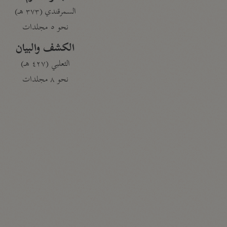
السمرقندي (٣٧٣ هـ)
نحو ٥ مجلدات
الكشف والبيان
الثعلبي (٤٢٧ هـ)
نحو ٨ مجلدات