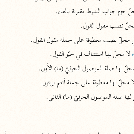
ّ جزم جواب الشرط مقترنة بالفاء.
أخرى
مركَّزة الع
أضواء البيان
حلّ نصب مقول القول.
محمد الأمين الشنقيطي (١٣٩٤ هـ)
 محلّ نصب معطوفة على جملة مقول القول.
الم
نحو ١١ مجلدًا
 لا محلّ لها استئناف في حيّز القول.
نظم الدرر
البقاعي (٨٨٥ هـ)
محلّ لها صلة الموصول الحرفيّ (ما) الأول.
نحو ٢٠ مجلدًا
ا محلّ لها معطوفة على جملة أنتم بريئون.
لغة وبلاغة
التحرير والتنوير
ابن عاشور (١٣٩٣ هـ)
نحو ٢٤ مجلدًا