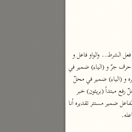
نحو مجلد
تيسير الكريم الرحمن
السعدي (١٣٧٦ هـ)
نحو ٤ مجلدات
أيسر التفاسير
(الواو) عاطفة (إن) حرف شرط جازم (كذّبوا) فعل ماض مبني على الضمّ في محلّ جزم فعل الشرط.. والواو فاعل و 
أبو بكر الجزائري (١٤٣٩ هـ)
نحو ٣ مجلدات
(الكاف) ضمير مفعول به (الفاء) رابطة لجواب الشرط (قل) فعل أمر، والفاعل أنت (اللام) حرف جرّ و (الياء) ضمير في 
القرآن – تدبّر وعمل
محلّ جرّ متعلّق بخبر مقدّم (عمل) مبتدأ مؤخّر مرفوع وعلامة الرفع الضمّة المقدّرة على آخره و (الياء) ضمير في محلّ 
شركة الخبرات الذكية
جرّ مضاف إليه (الواو) عاطفة (لكم عملكم) مثل لي عملي، (أنتم) ضمير منفصل في محلّ رفع مبتدأ (بريئون) خبر 
نحو ٣ مجلدات
 (أعمل) مضارع مرفوع، والفاعل ضمير مستتر تقديره أنا 
تفسير القرآن الكريم
عله.
ابن عثيمين (١٤٢١ هـ)
نحو ١٥ مجلدًا