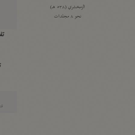
الزمخشري (٥٣٨ هـ)
ج
نحو ٨ مجلدات
تف
ت
قتا