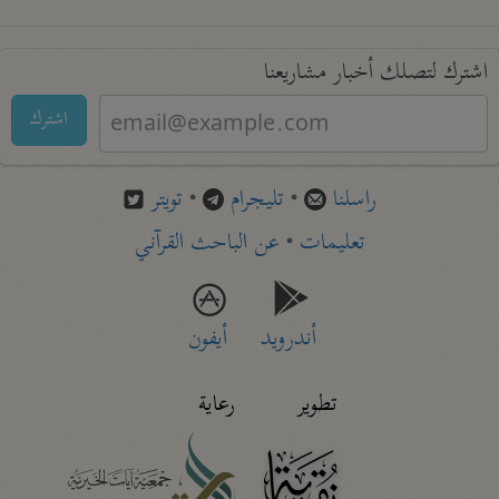
اشترك لتصلك أخبار مشاريعنا
اشترك
راسلنا
•
تليجرام
•
تويتر
تعليمات
•
عن الباحث القرآني
أندرويد
أيفون
تطوير
رعاية