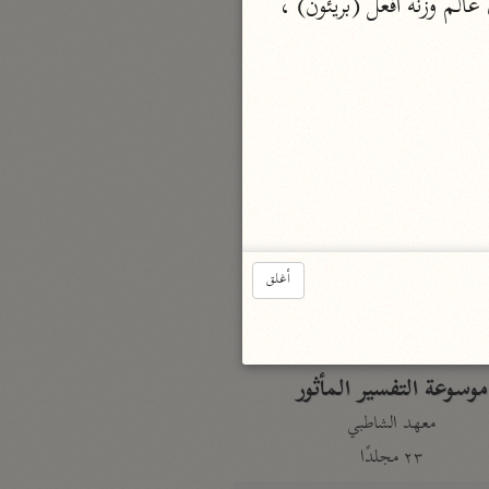
(أعلم) ، صفة جاءت على وزن التفضيل ولم يقصد به التفضيل بل قصد به الوصف أي عالم وزنه أفعل (بريئون) ، 
نحو ٣ مجلدات
الوجيز
الواحدي (٤٦٨ هـ)
نحو مجلد
تفسير القرآن العزيز
ابن أبي زمنين (٣٩٩ هـ)
نحو مجلدين
أغلق
موسوعة التفسير المأثور
معهد الشاطبي
٢٣ مجلدًا