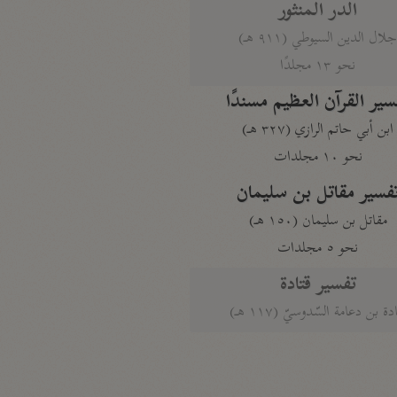
الدر المنثور
لال الدين السيوطي (٩١١ هـ)
نحو ١٣ مجلدًا
سير القرآن العظيم مسندًا
ابن أبي حاتم الرازي (٣٢٧ هـ)
نحو ١٠ مجلدات
فسير مقاتل بن سليمان
مقاتل بن سليمان (١٥٠ هـ)
نحو ٥ مجلدات
تفسير قتادة
دة بن دعامة السّدوسيّ (١١٧ هـ)