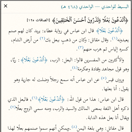
ساهم معنا في نشر القرآن والعلم الشرعي
✕
البسيط للواحدي — الواحدي (٤٦٨ هـ)
الباحث القرآني
﴿أَتَدۡعُونَ بَعۡلࣰا وَتَذَرُونَ أَحۡسَنَ ٱلۡخَـٰلِقِینَ﴾ 
[الصافات ١٢٥]
﴿أَتَدْعُونَ بَعْلًا﴾
 قال ابن عباس في رواية عطاء: يريد كان لهم صنم 
بحث
تفسير
علوم
مصاحف
معاجم
(٢)
(١)
يعبدونه
. وقال مقاتل: وكان من ذهبٍ ببعل بك
 من أرض الشام، 
(٣)
كسره إلياس ثم هرب منهم
.
والأكثرون من المفسرين قالوا: البعل: الرب، 
﴿أَتَدْعُونَ بَعْلًا﴾
: ربّا، 
Type 2 or more characters for results.
(٤)
وهو قول مجاهد وقتادة وعكرمة
.
Type 1 or more
أمّهات
عامّة
معاصرة
(٥)
وروى قيس
 عن ابن عباس أنه سمع رجلاً وضلت له جارية وهو 
characters for results.
تفسير الطبري
فتح البيان للقنوجي
الميسر
يقول: أنا بعلها.
تفسير ابن كثير
فتح القدير للشوكاني
المختصر في
(٦)
قال ابن عباس: هذا من قول الله: 
﴿أَتَدْعُونَ بَعْلًا﴾
، فالبعل الذي 
التفسير
تفسير القرطبي
تفسير ابن جزي
(٧)
ذكره أهل اللغة بمعنى المالك والسيد والرب، ومنه سمي الزوج بعلًا
. 
تفسير السعدي
تفسير البغوي
ويقال أنا بعل هذه الدابة.
أيسر التفاسير
موسوعات
(٨)
قال مقاتل: وهي بلغة اليمن
.ويمكن أنهم سموا صنمهم بعلًا لهذا 
القرآن – تدبر وعمل