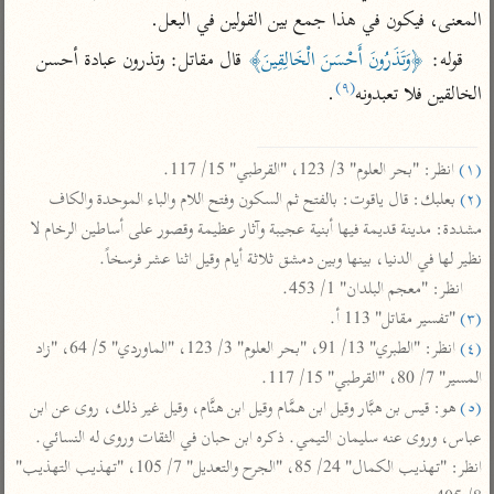
تفسير الآلوسي
جمع الأقوال
المعنى، فيكون في هذا جمع بين القولين في البعل.
تفسير ابن عثيمين
تفسير ابن الجوزي
تفسير الرازي
قوله: 
﴿وَتَذَرُونَ أَحْسَنَ الْخَالِقِينَ﴾
 قال مقاتل: وتذرون عبادة أحسن 
تفسير الماوردي
(٩)
الخالقين فلا تعبدونه
.

مركَّزة العبارة
أخرى
تفسير الجلالين
أضواء البيان
منتقاة
(١)
 انظر: "بحر العلوم" 3/ 123، "القرطبي" 15/ 117.

جامع البيان للإيجي
تفسير ابن القيم
نظم الدرر للبقاعي
(٢)
 بعلبك: قال ياقوت: بالفتح ثم السكون وفتح اللام والباء الموحدة والكاف 
تفسير البيضاوي
تفسير ابن تيمية
مشددة: مدينة قديمة فيها أبنية عجيبة وآثار عظيمة وقصور على أساطين الرخام لا 
تفسير النسفي
نظير لها في الدنيا، بينها وبين دمشق ثلاثة أيام وقيل اثنا عشر فرسخاً.

لغة وبلاغة
انظر: "معجم البلدان" 1/ 453.

الوجيز للواحدي
التحرير والتنوير
عامّة
(٣)
 "تفسير مقاتل" 113 أ.

تفسير ابن أبي زمنين
تفسير السمعاني
المحرر الوجيز لابن
(٤)
 انظر: "الطبري" 13/ 91، "بحر العلوم" 3/ 123، "الماوردي" 5/ 64، "زاد 
عطية
تفسير مكّي
المسير" 7/ 80، "القرطبي" 15/ 117.

البحر المحيط لأبي
(٥)
 هو: قيس بن هبَّار وقيل ابن همَّام وقيل ابن هنَّام، وقيل غير ذلك، روى عن ابن 
آثار
محاسن التأويل
حيان
عباس، وروى عنه سليمان التيمي. ذكره ابن حبان في الثقات وروى له النسائي. 
للقاسمي
موسوعة التفسير
البسيط للواحدي
انظر: "تهذيب الكمال" 24/ 85، "الجرح والتعديل" 7/ 105، "تهذيب التهذيب" 
المأثور
تفسير الثعالبي