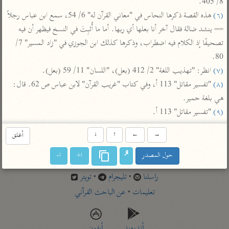
8/ 405.

تفسير أبي السعود
الدر المنثور
تفسير السمرقندي
(٦)
 هذه القصة ذكرها النحاس في "معاني القرآن له" 6/ 54، سمع ابن عباس رجلاً 
الكشاف للزمخشري
تفسير ابن أبي حاتم
تفسير الثعلبي
== ينشد ضالة فقال آخر أنا بعلها أي ربها. أما ما أُثبِتَ في النسخ فيظهر أن فيه 
تفسير مقاتل
تصحيفًا إذ الكلام فيه اضطراب، وذكرها كذلك ابن الجوزي في "زاد المسير" 7/ 
80.

تفسير قتادة
(٧)
 انظر: "تهذيب اللغة" 2/ 412 (بعل)، "اللسان" 11/ 59 (بعل).

(٨)
 "تفسير مقاتل" 113 أ، وفي كتاب "غريب القرآن" لابن عباس ص 62. قال: 
هي بلغة حمير.

(٩)
 "تفسير مقاتل" 113 أ.
اشترك لتصلك أخبار مشاريعنا
→
←
↑
↓
أغلق
اشترك
حول المصدر
ا+
ا-
راسلنا
•
تليجرام
•
تويتر
تعليمات
•
عن الباحث القرآني
أندرويد
أيفون