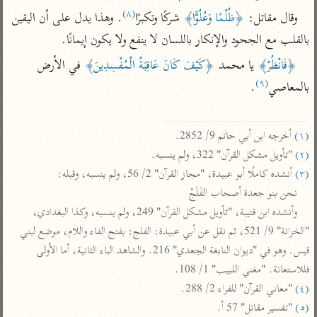
تفسير الآلوسي
جمع الأقوال
(٨)
وقال مقاتل: 
﴿ظُلْمًا وَعُلُوًّا﴾
 شركًا وتكبرًا
. وهذا يدل على أن اليقين 
تفسير ابن عثيمين
تفسير ابن الجوزي
تفسير الرازي
بالقلب مع الجحود والإنكار باللسان لا ينفع ولا يكون إيمانًا.
تفسير الماوردي
﴿فَانْظُرْ﴾
 يا محمد 
﴿كَيْفَ كَانَ عَاقِبَةُ الْمُفْسِدِينَ﴾
 في الأرض 
مركَّزة العبارة
أخرى
(٩)
بالمعاصي
.

تفسير الجلالين
أضواء البيان
منتقاة
جامع البيان للإيجي
تفسير ابن القيم
نظم الدرر للبقاعي
(١)
 أخرجه ابن أبي حاتم 9/ 2852.

تفسير البيضاوي
تفسير ابن تيمية
(٢)
 "تأويل مشكل القرآن" 322، ولم ينسبه.

تفسير النسفي
لغة وبلاغة
(٣)
 أنشده كاملًا أبو عبيدة، "مجاز القرآن" 2/ 56، ولم ينسبه، وقبله:

الوجيز للواحدي
التحرير والتنوير
نحن بنو جعدة أصحاب الفَلَجْ

عامّة
وأنشده ابن قتيبة، "تأويل مشكل القرآن" 249، ولم ينسبه، وكذا البغدادي، 
تفسير ابن أبي زمنين
تفسير السمعاني
المحرر الوجيز لابن
"الخزانة" 9/ 521، ثم نقل عن أبي عبيدة: الفلج: بفتح الفاء واللام، موضع لبني 
عطية
تفسير مكّي
قيس. وهو في "ديوان النابغة الجعدي" 216. والشاهد الباء الثانية، أما الأولى 
البحر المحيط لأبي
آثار
محاسن التأويل
فللاستعانة. "مغني اللبيب" 1/ 108.

حيان
للقاسمي
موسوعة التفسير
(٤)
 "معاني القرآن" للفراء 2/ 288.

البسيط للواحدي
المأثور
تفسير الثعالبي
(٥)
 "تفسير مقاتل" 57 أ.
