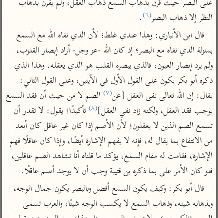
تفسير الآلوسي
على البصر حيث قرن بذهاب السمع ذهاب العقل، ولم يقرن بذهاب 
جمع الأقوال
(٦)
تفسير ابن عثيمين
النظر إلا ذهاب البصر
.
تفسير ابن الجوزي
تفسير الرازي
قال ابن الأنباري: وهذا عندي غلط؛ لأن الذي نفاه الله مع السمع 
تفسير الماوردي
مركَّزة العبارة
بمنزلة الذي نفاه مع البصر؛ إذ كان الله -عز وجل- أراد إبصار القلوب، 
أخرى
تفسير الجلالين
ولم يرد إبصار العيون، فالذي يبصره القلب هو الذي يعقله. وهذا الذي 
أضواء البيان
منتقاة
ذكره أبو بكر يكون على القول الأول في الآيتين، وعلى القول الثاني: 
جامع البيان للإيجي
تفسير ابن القيم
نظم الدرر للبقاعي
(٧)
يقال: إن الله تعالى نفى العقل [عن
 الصم لا من حيث أن فقد السمع 
تفسير البيضاوي
تفسير ابن تيمية
(٨)
يوجب فقد العقل، ولكنه زاد نفي العقل]
 تأكيدًا؛ يقول: لا تقدر أن 
تفسير النسفي
لغة وبلاغة
تسمع الصم الذين لا يعقلون؛ لأن الأصم إذا كان غير عاقل كان أبعد 
الوجيز للواحدي
التحرير والتنوير
عامّة
من الانتفاع بما يقال له، فإنه لا يفهم الإشارة أيضًا، وإذا كان عاقلًا فهم 
تفسير ابن أبي زمنين
تفسير السمعاني
المحرر الوجيز لابن
الإشارة، فقامت له مقام السمع، يؤكد ما قلناه أنا نشاهد الصم عاقلين، 
عطية
تفسير مكّي
فلو كان الأمر على بما ذكره بن قتيبة وجب أن لا يوجد أصم عاقلًا.
البحر المحيط لأبي
آثار
محاسن التأويل
قال أبو بكر: وكيف يكون السمع أفضل وبالبصر يكون جمال الوجه، 
حيان
للقاسمي
موسوعة التفسير
وبذهابه شينه، وذهاب السمع لا يكسب الوجه شينًا، والعرب تسمي 
البسيط للواحدي
المأثور
تفسير الثعالبي