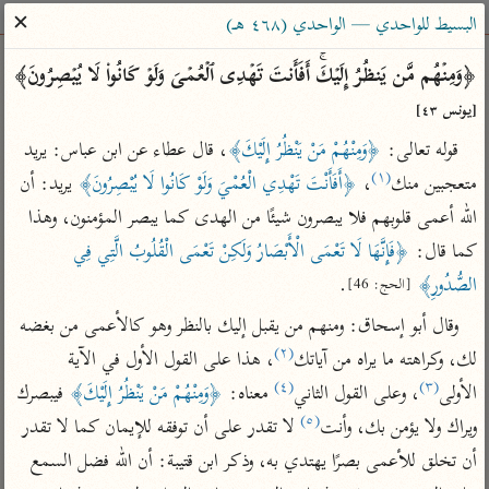
ساهم معنا في نشر القرآن والعلم الشرعي
✕
البسيط للواحدي — الواحدي (٤٦٨ هـ)
الباحث القرآني
﴿وَمِنۡهُم مَّن یَنظُرُ إِلَیۡكَۚ أَفَأَنتَ تَهۡدِی ٱلۡعُمۡیَ وَلَوۡ كَانُوا۟ لَا یُبۡصِرُونَ﴾ 
[يونس ٤٣]
بحث
تفسير
علوم
مصاحف
معاجم
قوله تعالى: 
﴿وَمِنْهُمْ مَنْ يَنْظُرُ إِلَيْكَ﴾
، قال عطاء عن ابن عباس: يريد 
(١)
متعجبين منك
، 
﴿أَفَأَنْتَ تَهْدِي الْعُمْيَ وَلَوْ كَانُوا لَا يُبْصِرُونَ﴾
 يريد: أن 
الله أعمى قلوبهم فلا يبصرون شيئًا من الهدى كما يبصر المؤمنون، وهذا 
Type 2 or more characters for results.
كما قال: 
﴿فَإِنَّهَا لَا تَعْمَى الْأَبْصَارُ وَلَكِنْ تَعْمَى الْقُلُوبُ الَّتِي فِي 
Type 1 or more
أمّهات
عامّة
معاصرة
الصُّدُورِ﴾
.
[الحج: 46]
characters for results.
تفسير الطبري
فتح البيان للقنوجي
الميسر
وقال أبو إسحاق: ومنهم من يقبل إليك بالنظر وهو كالأعمى من بغضه 
تفسير ابن كثير
فتح القدير للشوكاني
المختصر في
(٢)
لك، وكراهته ما يراه من آياتك
، هذا على القول الأول في الآية 
التفسير
تفسير القرطبي
تفسير ابن جزي
(٤)
(٣)
الأولى
، وعلى القول الثاني
 معناه: 
﴿وَمِنْهُمْ مَنْ يَنْظُرُ إِلَيْكَ﴾
 فيبصرك 
تفسير السعدي
(٥)
تفسير البغوي
ويراك ولا يؤمن بك، وأنت
 لا تقدر على أن توفقه للإيمان كما لا تقدر 
أيسر التفاسير
أن تخلق للأعمى بصرًا يهتدي به، وذكر ابن قتيبة: أن الله فضل السمع 
موسوعات
القرآن – تدبر وعمل