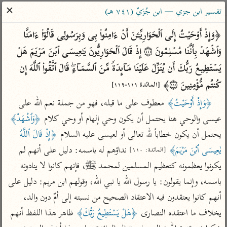
ساهم معنا في نشر القرآن والعلم الشرعي
✕
تفسير ابن جزي — ابن جُزَيّ (٧٤١ هـ)
الباحث القرآني
﴿وَإِذۡ أَوۡحَیۡتُ إِلَى ٱلۡحَوَارِیِّـۧنَ أَنۡ ءَامِنُوا۟ بِی وَبِرَسُولِی قَالُوۤا۟ ءَامَنَّا 
وَٱشۡهَدۡ بِأَنَّنَا مُسۡلِمُونَ ۝١١١ إِذۡ قَالَ ٱلۡحَوَارِیُّونَ یَـٰعِیسَى ٱبۡنَ مَرۡیَمَ هَلۡ 
بحث
تفسير
علوم
مصاحف
معاجم
یَسۡتَطِیعُ رَبُّكَ أَن یُنَزِّلَ عَلَیۡنَا مَاۤىِٕدَةࣰ مِّنَ ٱلسَّمَاۤءِۖ قَالَ ٱتَّقُوا۟ ٱللَّهَ إِن 
كُنتُم مُّؤۡمِنِینَ ۝١١٢﴾ 
[المائدة ١١١-١١٢]
﴿وَإِذْ أَوْحَيْتُ﴾
 معطوف على ما قبله، فهو من جملة نعم الله على 
Type 2 or more characters for results.
عيسى والوحي هنا يحتمل أن يكون وحي إلهام أو وحي كلام 
﴿وَٱشْهَدْ﴾
Type 1 or more
أمّهات
عامّة
معاصرة
يحتمل أن يكون خطاباً لله تعالى أو لعيسى عليه السلام 
﴿إِذْ قَالَ ٱللَّهُ 
characters for results.
تفسير الطبري
فتح البيان للقنوجي
الميسر
يٰعِيسَى ٱبْنَ مَرْيَمَ﴾
 نداؤهم له باسمه: دليل على أنهم لم 
[المائدة: ١١٠]
تفسير ابن كثير
فتح القدير للشوكاني
المختصر في
يكونوا يعظمونه كتعظيم المسلمين لمحمد ﷺ، فإنهم كانوا لا ينادونه 
التفسير
تفسير القرطبي
تفسير ابن جزي
باسمه، وإنما يقولون: يا رسول الله يا نبي الله، وقولهم ابن مريم: دليل على 
تفسير السعدي
تفسير البغوي
أنهم كانوا يعتقدون فيه الاعتقاد الصحيح من نسبته إلى أمّ دون والد، 
أيسر التفاسير
يخلاف ما اعتقده النصارى 
﴿هَلْ يَسْتَطِيعُ رَبُّكَ﴾
 ظاهر هذا اللفظ أنهم 
موسوعات
القرآن – تدبر وعمل