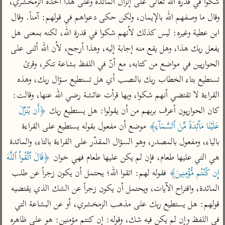
شكوا في قدرة الله تعالى على إنزال المائدة وعلى هذا أخذه الزمخشري، 
تفسير الآلوسي
جمع الأقوال
تفسير ابن عثيمين
وقال ما وصفهم الله بالإيمان، ولكن حكى دعواهم في قولهم: آمناً. وقال 
تفسير ابن الجوزي
تفسير الرازي
ابن عطية وغيره: ليس كذلك لأنهم شكوا في قدرة الله، لكنه بمعنى هل 
تفسير الماوردي
يفعل ربك هذا، وهل يقع منه إجابة إليه، وهذا أرجح، لأن الله أثنى على 
مركَّزة العبارة
أخرى
الحواريين في مواضع من كتابه، مع أنّ في اللفظ بشاعة تنكر، وقرئ 
تفسير الجلالين
أضواء البيان
منتقاة
تستطيع بتاء الخطاب ربك بالنصب أي هل تستطيع سؤال ربك، وهذه 
جامع البيان للإيجي
تفسير ابن القيم
نظم الدرر للبقاعي
القراءة لا تقتضي أنهم شكوا، وبها قرأت عائشة رضي الله عنها، وقالت: 
تفسير البيضاوي
تفسير ابن تيمية
كان الحواريون أعرف بربهم من أن يقولوا: هل يستطيع ربك 
﴿أَن يُنَزِّلَ 
تفسير النسفي
لغة وبلاغة
عَلَيْنَا مَآئِدَةً مِّنَ ٱلسَّمَآءِ﴾
 موضع أن مفعول بقوله يستطيع على القراءة 
الوجيز للواحدي
التحرير والتنوير
عامّة
بالياء، ومفعول بالمصدر، وهو السؤال المقدّر على القراءة بالتاء، والمائدة 
تفسير ابن أبي زمنين
تفسير السمعاني
المحرر الوجيز لابن
هي التي عليها طعام، فإن لم يكن عليها طعام فهي خوان 
﴿قَالَ ٱتَّقُواْ ٱللَّهَ 
عطية
تفسير مكّي
إِن كُنْتُم مُّؤْمِنِينَ﴾
 فقوله لهم: اتقوا الله؛ يحتمل أن يكون زجراً عن طلب 
البحر المحيط لأبي
المائدة، واقتراح الآيات، ويحتمل أن يكون زجراً عن الشك الذي يقتضيه 
آثار
محاسن التأويل
حيان
للقاسمي
موسوعة التفسير
قولهم: هل يستطيع ربك على مذهب الزمخشري، أو عن البشاعة التي 
البسيط للواحدي
المأثور
تفسير الثعالبي
في اللفظ وإن لم يكن فيه شك، وقوله: إن كنتم مؤمنين: هو على ظاهره 