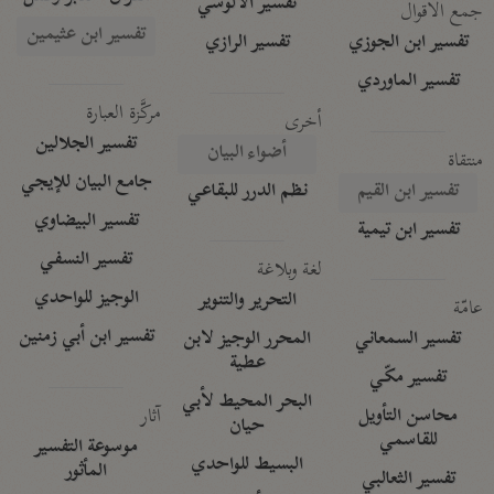
تفسير الآلوسي
جمع الأقوال
تفسير ابن عثيمين
تفسير ابن الجوزي
تفسير الرازي
تفسير الماوردي
مركَّزة العبارة
أخرى
تفسير الجلالين
أضواء البيان
منتقاة
جامع البيان للإيجي
تفسير ابن القيم
نظم الدرر للبقاعي
تفسير البيضاوي
تفسير ابن تيمية
تفسير النسفي
لغة وبلاغة
الوجيز للواحدي
التحرير والتنوير
عامّة
تفسير ابن أبي زمنين
تفسير السمعاني
المحرر الوجيز لابن
عطية
تفسير مكّي
البحر المحيط لأبي
آثار
محاسن التأويل
حيان
للقاسمي
موسوعة التفسير
البسيط للواحدي
المأثور
تفسير الثعالبي