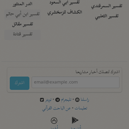
تفسير أبي السعود
الدر المنثور
تفسير السمرقندي
الكشاف للزمخشري
تفسير ابن أبي حاتم
تفسير الثعلبي
تفسير مقاتل
تفسير قتادة
اشترك لتصلك أخبار مشاريعنا
اشترك
راسلنا
•
تليجرام
•
تويتر
تعليمات
•
عن الباحث القرآني
أندرويد
أيفون