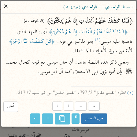
ساهم معنا في نشر القرآن والعلم الشرعي
✕
البسيط للواحدي — الواحدي (٤٦٨ هـ)
الباحث القرآني
﴿فَلَمَّا كَشَفۡنَا عَنۡهُمُ ٱلۡعَذَابَ إِذَا هُمۡ یَنكُثُونَ﴾ 
[الزخرف ٥٠]
﴿فَلَمَّا كَشَفْنَا عَنْهُمُ الْعَذَابَ إِذَا هُمْ يَنْكُثُونَ﴾
 أي: العهد الذي 
بحث
تفسير
علوم
مصاحف
معاجم
(١)
عاهدوا عليه موسى
 وهو مذكور في قوله: 
﴿لَئِنْ كَشَفْتَ عَنَّا الرِّجْزَ﴾
الآية من سورة الأعراف 
.
[آية: 134]
ومعنى ذكر هذه القصة هاهنا: أن حال موسى مع قومه كحال محمد 
Type 2 or more characters for results.
-ﷺ- وأن أمره يؤول إلى الاستعلاء كما آل أمر موسى.

Type 1 or more
أمّهات
عامّة
معاصرة
characters for results.
تفسير الطبري
فتح البيان للقنوجي
الميسر
(١)
 انظر: "تفسير مقاتل" 3/ 797، "تفسير البغوي" من غير نسبه 7/ 217.
تفسير ابن كثير
فتح القدير للشوكاني
المختصر في
التفسير
→
←
↑
↓
أغلق
تفسير القرطبي
تفسير ابن جزي
تفسير السعدي
تفسير البغوي
حول المصدر
ا+
ا-
أيسر التفاسير
موسوعات
القرآن – تدبر وعمل