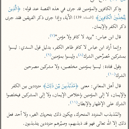
تفسير الآلوسي
جمع الأقوال
وذكر الكافرين والمؤمنين قد جرى في هذه القصة عند قوله: 
﴿الَّذِينَ 
تفسير ابن عثيمين
تفسير ابن الجوزي
تفسير الرازي
يَتَّخِذُونَ الْكَافِرِينَ﴾
 الآية، وإذا جرى ذكر الفريقين فقد جرى 
[النساء: 139]
تفسير الماوردي
ذكر الكفر والإيمان.
مركَّزة العبارة
أخرى
(٧)
قال ابن عباس: "يريد لا كافر ولا مؤمن"
.
تفسير الجلالين
أضواء البيان
منتقاة
وإنما أراد ابن عباس لا كافر ظاهر الكفر، بدليل قول السدي: ليسوا 
جامع البيان للإيجي
تفسير ابن القيم
نظم الدرر للبقاعي
(٩)
(٨)
بمشركين مُصرِّحين الشرك
، وليسوا بمؤمنين
.
تفسير البيضاوي
تفسير ابن تيمية
وقول قتادة: ليسوا بمؤمنين مخلصين، ولا مشركين مصرحين 
تفسير النسفي
لغة وبلاغة
(١٠)
الشرك
.
الوجيز للواحدي
التحرير والتنوير
عامّة
قال أهل المعاني: معنى 
﴿مُذَبْذَبِينَ بَيْنَ ذَلِكَ﴾
 مترددين بين الكفر 
تفسير ابن أبي زمنين
تفسير السمعاني
المحرر الوجيز لابن
والإيمان، لا إلى المؤمنين بإخلاص الإيمان، ولا إلى المشركين فيخلصوا 
عطية
تفسير مكّي
(١١)
الشرك على الإظهار والإبطان
.
البحر المحيط لأبي
آثار
محاسن التأويل
حيان
والمُذبذب المتردد المتحرك، ويكون ذلك بتحريك الغير، ولا أحد فعل 
للقاسمي
موسوعة التفسير
البسيط للواحدي
ذلك إلا الله تعالى فهو قد ذبذبهم، وصيّرهم مترددين يتذبذبون.
المأثور
تفسير الثعالبي