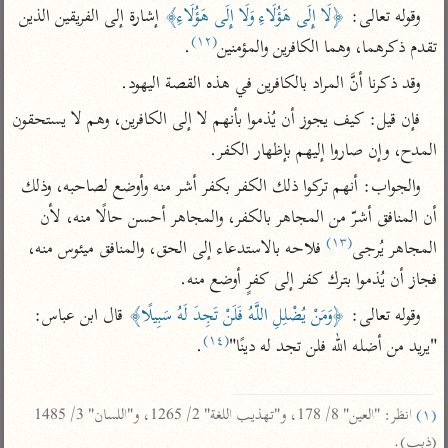
تفسير أبي السعود
الدر المنثور
وقوله تعالى: 
﴿لَا إِلَى هَؤُلَاءِ وَلَا إِلَى هَؤُلَاءِ﴾
 إشارة إلى الفريقين الذين 
تفسير السمرقندي
(١٢)
الكشاف للزمخشري
تقدم ذكرهما، وهما الكافرين والمؤمنين
.
تفسير ابن أبي حاتم
تفسير الثعلبي
وقد ذكرنا أنَّ المراد بالكافرين في هذه القصة اليهود.
تفسير مقاتل
فإن قيل: كيف يجوز أن يُذموا بأنهم لا إلى الكافرين، وهم لا يستحقون 
تفسير قتادة
المدح، وإن صاروا إليهم بإظهار الكفر.
والجواب: أنهم تركوا ذلك الكفر بكفر أشر منه وأوضع لصاحبه، وذلك 
أن المنافق أشرّ من المجاهر بالكفر، والمجاهر أحسن حالًا منه، لأن 
(١٣)
المجاهر يُرجى
 فلاحه بالاستدعاء إلى الحق، والمنافق ميئوس منه، 
اشترك لتصلك أخبار مشاريعنا
فجاز أن يُذموا بترك كفر إلى كفرٍ أوضع منه.
اشترك
وقوله تعالى: 
﴿وَمَنْ يُضْلِلِ اللَّهُ فَلَنْ تَجِدَ لَهُ سَبِيلًا﴾
 قال ابن عباس: 
(١٤)
"يريد من أضله الله فلن تجد له دينًا"
.

راسلنا
•
تليجرام
•
تويتر
تعليمات
•
عن الباحث القرآني
(١)
 انظر: "العين" 8/ 178، و"تهذيب اللغة" 2/ 1265، و"اللسان" 3/ 1485 
(ذبب).

أندرويد
أيفون