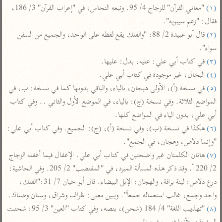
تفسير أبي السعود
الدر المنثور
(١)
 "معاني القرآن" للزجاج 4/ 95. وتبعه النحاس، في "إعراب القرآن" 3/ 186، 
تفسير السمرقندي
الكشاف للزمخشري
فقال: "زعم سيبويه".

تفسير ابن أبي حاتم
تفسير الثعلبي
(٢)
 قال أبو عبيدة 2/ 88: "والفلك يقع لفظه على الواحد، والجميع من السفن 
تفسير مقاتل
سواء".

تفسير قتادة
(٣)
 في كتاب أبي علي: عليه، بدل: عليها.

(٤)
 البخال، غير موجودة في كتاب أبي علي.

(٥)
 في نسخة (أ)، الأولى هيجان، بالياء، والباقي بدونها كما في نسخة: ب، في 
المواضع الثلاثة. وفي نسخة (ج): بالياء، في الموضع الأول والثاني .. وفي كتاب 
أبي علي، بدون الياء في المواضع كلها.

اشترك لتصلك أخبار مشاريعنا
(٦)
 هكذا في نسخة (ب)، وفي نسخة (أ)، (ج): الجميع. وفي كتاب أبي علي: 
اشترك
"وإنما دلاص، وهجان، في الجمع".

(٧)
 هاتان الكلمتان غير واضحتين في كتاب أبي علي. الإغفال فيما أغفله الزجاج 
2/ 220 أ. وقد ذكر هذه المسألة المبرد، في "المقتضب" 2/ 205. وفي الحاشية: 
راسلنا
•
تليجرام
•
تويتر
درع دلاص: لينة براقة، والهجان: الإبل البيضاء. قال أبو حيان 7/ 31:"الفلك، 
تعليمات
•
عن الباحث القرآني
واحد وجمع، غالب استعماله جمعاً". ويبين معنى: ظراف وشراق، وسنان وضناك.

(٨)
 "تهذيب اللغة" 4/ 184 (شحن)، بنصه، وفي كتاب "العين" 3/ 95: شحنت 
أندرويد
أيفون