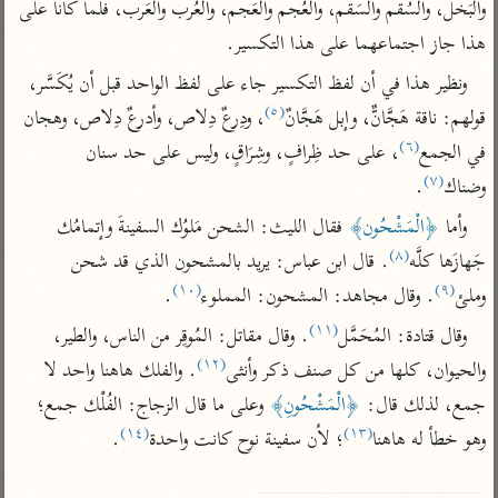
تفسير الآلوسي
والبَخل، والسُقم والسَقم، والعُجم والعَجم، والعُرب والعَرب، فلما كانا على 
جمع الأقوال
تفسير ابن عثيمين
هذا جاز اجتماعهما على هذا التكسير.
تفسير ابن الجوزي
تفسير الرازي
تفسير الماوردي
ونظير هذا في أن لفظ التكسير جاء على لفظ الواحد قبل أن يُكَسَّر، 
(٥)
مركَّزة العبارة
قولهم: ناقة هَجَّانٌّ، وإبل هَجَّانٌ
، ودِرعٌ دِلاص، وأدرعٌ دِلاص، وهجان 
أخرى
تفسير الجلالين
(٦)
في الجمع
، على حد ظِرافٍ، وشِرَاقٍ، وليس على حد سنان 
أضواء البيان
منتقاة
(٧)
جامع البيان للإيجي
وضناك
.
تفسير ابن القيم
نظم الدرر للبقاعي
تفسير البيضاوي
وأما 
﴿الْمَشْحُون﴾
 فقال الليث: الشحن مَلوُك السفينةَ وإتمامُك 
تفسير ابن تيمية
(٨)
جَهازَها كلَّه
. قال ابن عباس: يريد بالمشحون الذي قد شحن 
تفسير النسفي
لغة وبلاغة
(١٠)
(٩)
وملئ
. وقال مجاهد: المشحون: المملوء
.
الوجيز للواحدي
التحرير والتنوير
عامّة
(١١)
وقال قتادة: المُحَمَّل
. وقال مقاتل: المُوقِر من الناس، والطير، 
تفسير ابن أبي زمنين
تفسير السمعاني
المحرر الوجيز لابن
(١٢)
عطية
والحيوان، كلها من كل صنف ذكر وأنثى
. والفلك هاهنا واحد لا 
تفسير مكّي
جمع، لذلك قال: 
﴿الْمَشْحُونِ﴾
 وعلى ما قال الزجاج: الفُلْك جمع؛ 
البحر المحيط لأبي
آثار
محاسن التأويل
حيان
(١٤)
(١٣)
وهو خطأ له هاهنا
؛ لأن سفينة نوح كانت واحدة
.

للقاسمي
موسوعة التفسير
البسيط للواحدي
المأثور
تفسير الثعالبي