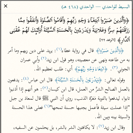
ساهم معنا في نشر القرآن والعلم الشرعي
✕
البسيط للواحدي — الواحدي (٤٦٨ هـ)
الباحث القرآني
﴿وَٱلَّذِینَ صَبَرُوا۟ ٱبۡتِغَاۤءَ وَجۡهِ رَبِّهِمۡ وَأَقَامُوا۟ ٱلصَّلَوٰةَ وَأَنفَقُوا۟ مِمَّا 
رَزَقۡنَـٰهُمۡ سِرࣰّا وَعَلَانِیَةࣰ وَیَدۡرَءُونَ بِٱلۡحَسَنَةِ ٱلسَّیِّئَةَ أُو۟لَـٰۤىِٕكَ لَهُمۡ عُقۡبَى 
بحث
تفسير
علوم
مصاحف
معاجم
ٱلدَّارِ﴾ 
[الرعد ٢٢]
(١)
﴿وَالَّذِينَ صَبَرُوا﴾
 قال في رواية عطاء
: يريد على دين ربهم وما أمر 
(٢)
به من طاعته ونهى عن معصيته، وهو قول ابن زيد
 وأبي عمران 
Type 2 or more characters for results.
(٣)
الجوني
. 
﴿ابْتِغَاءَ وَجْهِ رَبِّهِمْ﴾
 أي: طلب تعظيم الله.
Type 1 or more
أمّهات
عامّة
معاصرة
(٤)
وقوله تعالى: 
﴿وَيَدْرَءُونَ بِالْحَسَنَةِ السَّيِّئَةَ﴾
 قال ابن عباس
: يدفعون 
characters for results.
تفسير الطبري
فتح البيان للقنوجي
الميسر
(٥)
بالعمل الصالح الشرَّ من العمل، قال ابن كيسان
: هو أنهم إذا أذنبوا 
تفسير ابن كثير
فتح القدير للشوكاني
المختصر في
تابوا، ليدفعوا بالتوبة مَعَرّة الذنب، روي أن النبي ﷺ قال لمعاذ بن جبل 
التفسير
تفسير القرطبي
تفسير ابن جزي
(٦)
"إذا عملت سيئة فأعمل بجنبها حسنة تمحها"
 فعلى هذا الحسنة 
تفسير السعدي
تفسير البغوي
والسيئة بينه وبين الله.
أيسر التفاسير
موسوعات
(٧)
وقال ابن زيد
: لا يكافئون الشر بالشر، بل يحلمون عن السفيه، 
القرآن – تدبر وعمل