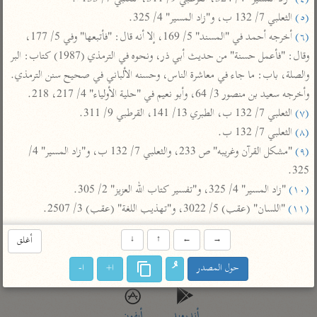
تفسير أبي السعود
الدر المنثور
تفسير السمرقندي
(٥)
 الثعلبي 7/ 132 ب، و"زاد المسير" 4/ 325.

الكشاف للزمخشري
تفسير ابن أبي حاتم
(٦)
 أخرجه أحمد في "المسند" 5/ 169، إلا أنه قال: "فأتبعها" وفي 5/ 177، 
تفسير الثعلبي
وقال: "فأعمل حسنة" من حديث أبي ذر، ونحوه في الترمذي (1987) كتاب: البر 
تفسير مقاتل
والصلة، باب: ما جاء في معاشرة الناس، وحسنه الألباني في صحيح سنن الترمذي. 
تفسير قتادة
وأخرجه سعيد بن منصور 3/ 64، وأبو نعيم في "حلية الأولياء" 4/ 217، 218.

(٧)
 الثعلبي 7/ 132 ب، الطبري 13/ 141، القرطبي 9/ 311.

(٨)
 الثعلبي 7/ 132 ب.

(٩)
 "مشكل القرآن وغريبه" ص 233، والثعلبي 7/ 132 ب، و"زاد المسير" 4/ 
325.

اشترك لتصلك أخبار مشاريعنا
(١٠)
 "زاد المسير" 4/ 325، و"تفسير كتاب الله العزيز" 2/ 305.

اشترك
(١١)
 "اللسان" (عقب) 5/ 3022، و"تهذيب اللغة" (عقب) 3/ 2507.
→
←
↑
↓
أغلق
راسلنا
•
تليجرام
•
تويتر
تعليمات
•
عن الباحث القرآني
حول المصدر
ا+
ا-
أندرويد
أيفون