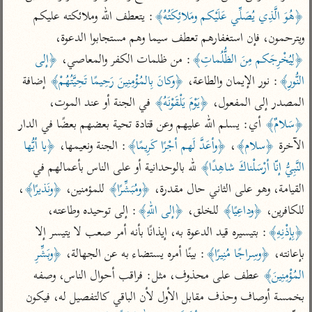
تفسير أبي السعود
الدر المنثور
تفسير السمرقندي
﴿هُوَ الَّذِي يُصَلِّي عَلَيْكم ومَلائِكَتُهُ﴾
: يتعطف الله وملائكته عليكم 
الكشاف للزمخشري
تفسير ابن أبي حاتم
ويترحمون، فإن استغفارهم تعطف سيما وهم مستجابوا الدعوة، 
تفسير الثعلبي
تفسير مقاتل
﴿لِيُخْرِجَكم مِنَ الظُّلُماتِ﴾
: من ظلمات الكفر والمعاصي، 
﴿إلى 
النُّورِ﴾
: نور الإيمان والطاعة، 
﴿وكانَ بِالمُؤْمِنِينَ رَحِيمًا تَحِيَّتُهُمْ﴾
 إضافة 
تفسير قتادة
المصدر إلى المفعول، 
﴿يَوْمَ يَلْقَوْنَهُ﴾
 في الجنة أو عند الموت، 
﴿سَلامٌ﴾
 أي: يسلم الله عليهم وعن قتادة تحية بعضهم بعضًا في الدار 
الآخرة 
﴿سلام﴾
، 
﴿وأعَدَّ لَهم أجْرًا كَرِيمًا﴾
: الجنة ونعيمها، 
﴿يا أيُّها 
النَّبِيُّ إنّا أرْسَلْناكَ شاهِدًا﴾
 لله بالوحدانية أو على الناس بأعمالهم في 
اشترك لتصلك أخبار مشاريعنا
القيامة، وهو على الثاني حال مقدرة، 
﴿ومُبَشِّرًا﴾
 للمؤمنين، 
﴿ونَذيرًا﴾
، 
اشترك
للكافرين، 
﴿وداعِيًا﴾
 للخلق، 
﴿إلى اللهِ﴾
: إلى توحيده وطاعته، 
﴿بِإذْنِهِ﴾
: بتيسيره قيد الدعوة به، إيذانًا بأنه أمر صعب لا يتيسر إلا 
راسلنا
•
تليجرام
•
تويتر
بإعانته، 
﴿وسِراجًا مُنِيرًا﴾
: بينًا أمره يستضاء به عن الجهالة، 
﴿وبَشِّرِ 
تعليمات
•
عن الباحث القرآني
المُؤْمِنِينَ﴾
 عطف على محذوف، مثل: فراقب أحوال الناس، وصفه 
بخمسة أوصاف وحذف مقابل الأول لأن الباقي كالتفصيل له، فيكون 
أندرويد
أيفون