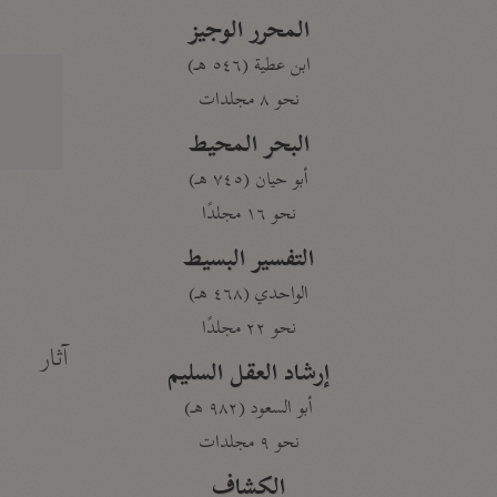
المحرر الوجيز
ابن عطية (٥٤٦ هـ)
نحو ٨ مجلدات
البحر المحيط
أبو حيان (٧٤٥ هـ)
نحو ١٦ مجلدًا
التفسير البسيط
الواحدي (٤٦٨ هـ)
نحو ٢٢ مجلدًا
آثار
إرشاد العقل السليم
أبو السعود (٩٨٢ هـ)
نحو ٩ مجلدات
الكشاف