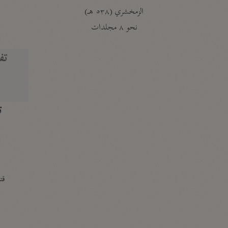
الزمخشري (٥٣٨ هـ)
ج
نحو ٨ مجلدات
تف
ت
قتا