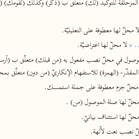
نحو ١١ مجلدًا
التسهيل لعلوم التنزيل
ابن جُزَيّ (٧٤١ هـ)
ا محلّ لها معطوفة على التعليليّة.
نحو ٣ مجلدات
. »
 لا محلّ لها اعتراضيّة.
موسوعات
لمقدّر- (الهمزة) للاستفهام الإنكاريّ (من دون) متعلّق ب
روح المعاني
الآلوسي (١٢٧٠ هـ)
محلّ جزم معطوفة على جملة استمسك.
نحو ٢٨ مجلدًا
محلّ لها صلة الموصول (من) .
مفاتيح الغيب
محلّ لها استئناف بيانيّ.
فخر الدين الرازي (٦٠٦ هـ)
نحو ٢٤ مجلدًا