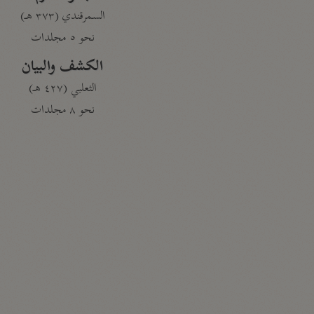
السمرقندي (٣٧٣ هـ)
نحو ٥ مجلدات
الكشف والبيان
الثعلبي (٤٢٧ هـ)
نحو ٨ مجلدات