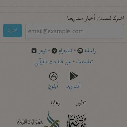
اشترك لتصلك أخبار مشاريعنا
اشترك
راسلنا
•
تليجرام
•
تويتر
تعليمات
•
عن الباحث القرآني
أندرويد
أيفون
تطوير
رعاية