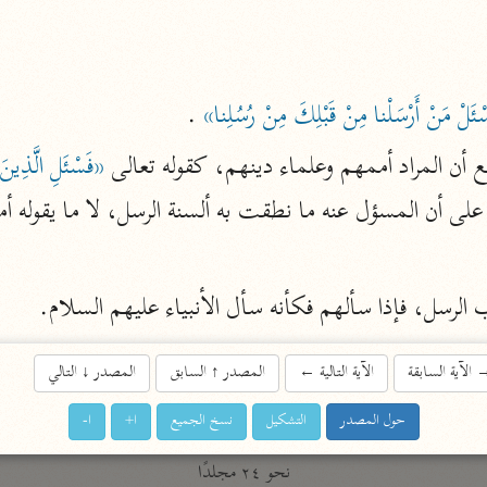
أخرى
مركَّزة الع
أضواء البيان
ئَلْ مَنْ أَرْسَلْنا مِنْ قَبْلِكَ مِنْ رُسُلِنا»
 .
محمد الأمين الشنقيطي (١٣٩٤ هـ)
الم
نحو ١١ مجلدًا
 أن المراد أممهم وعلماء دينهم، كقوله تعالى 
«فَسْئَلِ الَّذِينَ
نظم الدرر
البقاعي (٨٨٥ هـ)
نحو ٢٠ مجلدًا
الرسل، فإذا سألهم فكأنه سأل الأنبياء عليهم السلام.
لغة وبلاغة
الآية السابقة
الآية التالية
←
المصدر
↑
السابق
المصدر
↓
التالي
التحرير والتنوير
حول المصدر
التشكيل
نسخ الجميع
ا+
ا-
ابن عاشور (١٣٩٣ هـ)
نحو ٢٤ مجلدًا