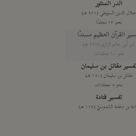
الدر المنثور
لال الدين السيوطي (٩١١ هـ)
نحو ١٣ مجلدًا
سير القرآن العظيم مسندًا
ابن أبي حاتم الرازي (٣٢٧ هـ)
نحو ١٠ مجلدات
فسير مقاتل بن سليمان
مقاتل بن سليمان (١٥٠ هـ)
نحو ٥ مجلدات
تفسير قتادة
دة بن دعامة السّدوسيّ (١١٧ هـ)