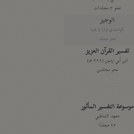
نحو ٣ مجلدات
الوجيز
الواحدي (٤٦٨ هـ)
نحو مجلد
تفسير القرآن العزيز
ابن أبي زمنين (٣٩٩ هـ)
نحو مجلدين
موسوعة التفسير المأثور
معهد الشاطبي
٢٣ مجلدًا