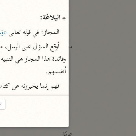
النكت والعيون
الماوردي (٤٥٠ هـ)
* البلاغة:
نحو ٦ مجلدات
المجاز: في قوله تعالى 
«وَسْ
منتقاة
أوقع السؤال على الرسل، مع
تفسير ابن قيّم الجوزيّة
ابن القيم (٧٥١ هـ)
أنفسهم.
نحو ١٢ مجلدًا
فهم إنما يخبرونه عن كتاب 
تفسير شيخ الإسلام
ابن تيمية (٧٢٨ هـ)
→
نحو ٧ مجلدات
عامّة