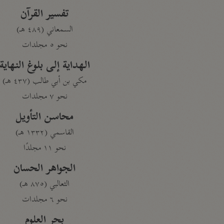
تفسير القرآن
السمعاني (٤٨٩ هـ)
نحو ٥ مجلدات
الهداية إلى بلوغ النهاية
مكي بن أبي طالب (٤٣٧ هـ)
نحو ٧ مجلدات
محاسن التأويل
القاسمي (١٣٣٢ هـ)
نحو ١١ مجلدًا
الجواهر الحسان
الثعالبي (٨٧٥ هـ)
نحو ٦ مجلدات
بحر العلوم