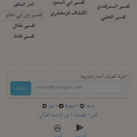
تفسير أبي السعود
الدر المنثور
تفسير السمرقندي
الكشاف للزمخشري
تفسير ابن أبي حاتم
تفسير الثعلبي
تفسير مقاتل
تفسير قتادة
اشترك لتصلك أخبار مشاريعنا
اشترك
راسلنا
•
تليجرام
•
تويتر
كنوز
•
تعليمات
•
عن الباحث القرآني
أندرويد
أيفون