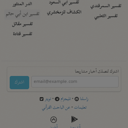
تفسير أبي السعود
الدر المنثور
تفسير السمرقندي
الكشاف للزمخشري
تفسير ابن أبي حاتم
تفسير الثعلبي
تفسير مقاتل
تفسير قتادة
اشترك لتصلك أخبار مشاريعنا
اشترك
راسلنا
•
تليجرام
•
تويتر
تعليمات
•
عن الباحث القرآني
أندرويد
أيفون