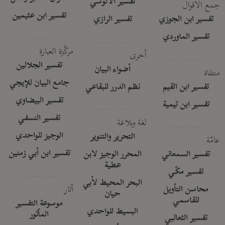
تفسير الآلوسي
جمع الأقوال
تفسير ابن عثيمين
تفسير ابن الجوزي
تفسير الرازي
تفسير الماوردي
مركَّزة العبارة
أخرى
تفسير الجلالين
أضواء البيان
منتقاة
جامع البيان للإيجي
تفسير ابن القيم
نظم الدرر للبقاعي
تفسير البيضاوي
تفسير ابن تيمية
تفسير النسفي
لغة وبلاغة
الوجيز للواحدي
التحرير والتنوير
عامّة
تفسير ابن أبي زمنين
تفسير السمعاني
المحرر الوجيز لابن
عطية
تفسير مكّي
البحر المحيط لأبي
آثار
محاسن التأويل
حيان
للقاسمي
موسوعة التفسير
البسيط للواحدي
المأثور
تفسير الثعالبي