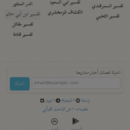
تفسير أبي السعود
الدر المنثور
تفسير السمرقندي
الكشاف للزمخشري
تفسير ابن أبي حاتم
تفسير الثعلبي
تفسير مقاتل
تفسير قتادة
اشترك لتصلك أخبار مشاريعنا
اشترك
راسلنا
•
تليجرام
•
تويتر
تعليمات
•
عن الباحث القرآني
أندرويد
أيفون