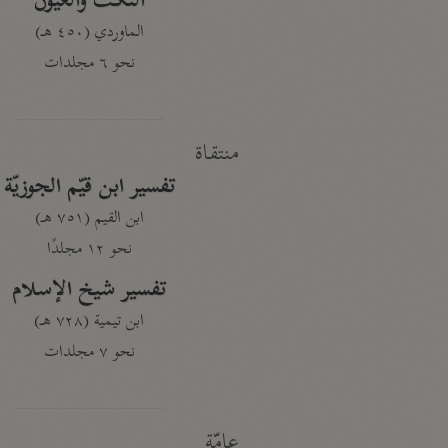
النكت والعيون
الماوردي (٤٥٠ هـ)
نحو ٦ مجلدات
منتقاة
تفسير ابن قيّم الجوزيّة
ابن القيم (٧٥١ هـ)
نحو ١٢ مجلدًا
تفسير شيخ الإسلام
ابن تيمية (٧٢٨ هـ)
نحو ٧ مجلدات
عامّة