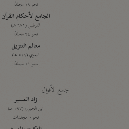
نحو ١٩ مجلدًا
الجامع لأحكام القرآن
القرطبي (٦٧١ هـ)
نحو ٢٤ مجلدًا
معالم التنزيل
البغوي (٥١٦ هـ)
نحو ١١ مجلدًا
جمع الأقوال
زاد المسير
ابن الجوزي (٥٩٧ هـ)
نحو ٥ مجلدات