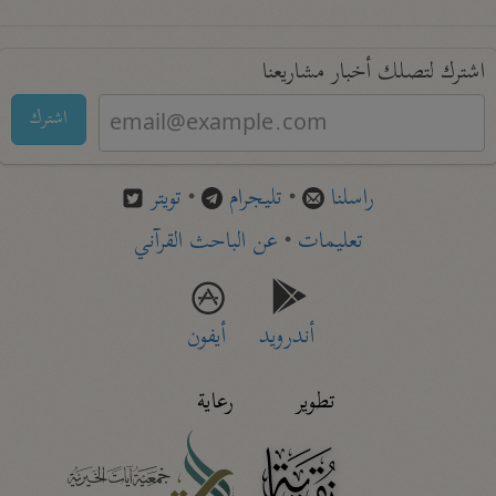
اشترك لتصلك أخبار مشاريعنا
اشترك
راسلنا
•
تليجرام
•
تويتر
تعليمات
•
عن الباحث القرآني
أندرويد
أيفون
تطوير
رعاية