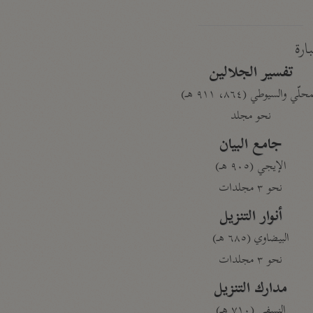
بارة
تفسير الجلالين
حلّي والسيوطي (٨٦٤، ٩١١ هـ)
نحو مجلد
جامع البيان
الإيجي (٩٠٥ هـ)
نحو ٣ مجلدات
أنوار التنزيل
البيضاوي (٦٨٥ هـ)
نحو ٣ مجلدات
مدارك التنزيل
النسفي (٧١٠ هـ)