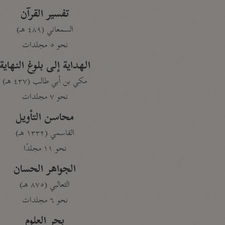
تفسير القرآن
السمعاني (٤٨٩ هـ)
نحو ٥ مجلدات
الهداية إلى بلوغ النهاية
مكي بن أبي طالب (٤٣٧ هـ)
نحو ٧ مجلدات
محاسن التأويل
القاسمي (١٣٣٢ هـ)
نحو ١١ مجلدًا
الجواهر الحسان
الثعالبي (٨٧٥ هـ)
نحو ٦ مجلدات
بحر العلوم