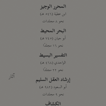
المحرر الوجيز
ابن عطية (٥٤٦ هـ)
نحو ٨ مجلدات
البحر المحيط
أبو حيان (٧٤٥ هـ)
نحو ١٦ مجلدًا
التفسير البسيط
الواحدي (٤٦٨ هـ)
نحو ٢٢ مجلدًا
آثار
إرشاد العقل السليم
أبو السعود (٩٨٢ هـ)
نحو ٩ مجلدات
الكشاف