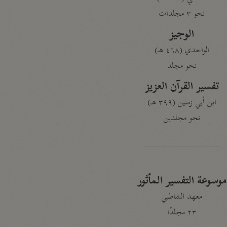
نحو ٣ مجلدات
الوجيز
الواحدي (٤٦٨ هـ)
نحو مجلد
تفسير القرآن العزيز
ابن أبي زمنين (٣٩٩ هـ)
نحو مجلدين
موسوعة التفسير المأثور
معهد الشاطبي
٢٣ مجلدًا