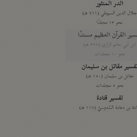
الدر المنثور
لال الدين السيوطي (٩١١ هـ)
نحو ١٣ مجلدًا
سير القرآن العظيم مسندًا
ابن أبي حاتم الرازي (٣٢٧ هـ)
نحو ١٠ مجلدات
فسير مقاتل بن سليمان
مقاتل بن سليمان (١٥٠ هـ)
نحو ٥ مجلدات
تفسير قتادة
دة بن دعامة السّدوسيّ (١١٧ هـ)