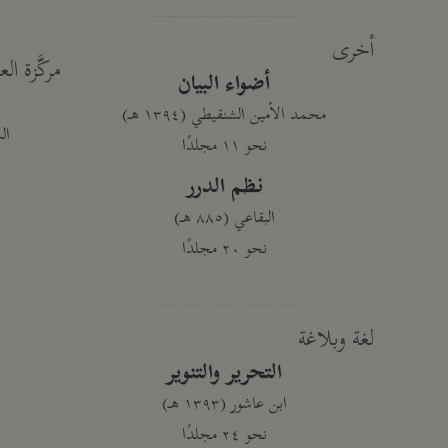
أخرى
مركَّزة الع
أضواء البيان
محمد الأمين الشنقيطي (١٣٩٤ هـ)
الم
نحو ١١ مجلدًا
نظم الدرر
البقاعي (٨٨٥ هـ)
نحو ٢٠ مجلدًا
لغة وبلاغة
التحرير والتنوير
ابن عاشور (١٣٩٣ هـ)
نحو ٢٤ مجلدًا