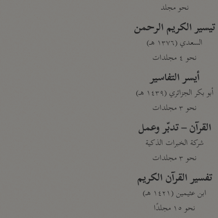
نحو مجلد
تيسير الكريم الرحمن
السعدي (١٣٧٦ هـ)
نحو ٤ مجلدات
أيسر التفاسير
أبو بكر الجزائري (١٤٣٩ هـ)
نحو ٣ مجلدات
القرآن – تدبّر وعمل
شركة الخبرات الذكية
نحو ٣ مجلدات
تفسير القرآن الكريم
ابن عثيمين (١٤٢١ هـ)
نحو ١٥ مجلدًا