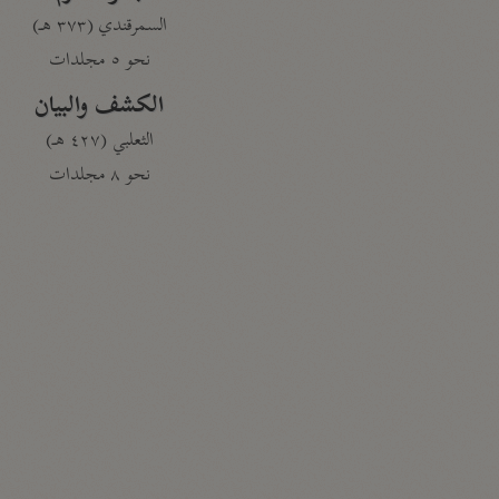
السمرقندي (٣٧٣ هـ)
نحو ٥ مجلدات
الكشف والبيان
الثعلبي (٤٢٧ هـ)
نحو ٨ مجلدات