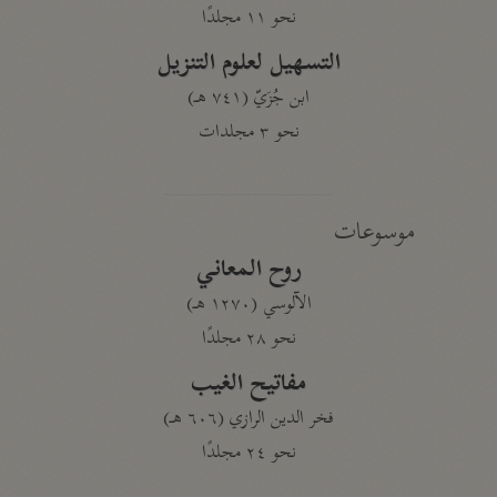
نحو ١١ مجلدًا
التسهيل لعلوم التنزيل
ابن جُزَيّ (٧٤١ هـ)
نحو ٣ مجلدات
موسوعات
روح المعاني
الآلوسي (١٢٧٠ هـ)
نحو ٢٨ مجلدًا
مفاتيح الغيب
فخر الدين الرازي (٦٠٦ هـ)
نحو ٢٤ مجلدًا