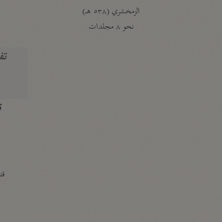
الزمخشري (٥٣٨ هـ)
ج
نحو ٨ مجلدات
تف
ت
قتا