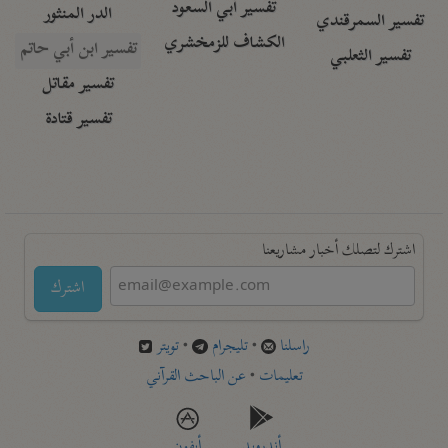
تفسير أبي السعود
الدر المنثور
تفسير السمرقندي
الكشاف للزمخشري
تفسير ابن أبي حاتم
تفسير الثعلبي
تفسير مقاتل
تفسير قتادة
اشترك لتصلك أخبار مشاريعنا
اشترك
راسلنا
•
تليجرام
•
تويتر
تعليمات
•
عن الباحث القرآني
أندرويد
أيفون