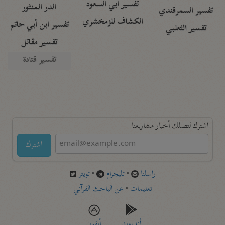
تفسير أبي السعود
الدر المنثور
تفسير السمرقندي
الكشاف للزمخشري
تفسير ابن أبي حاتم
تفسير الثعلبي
تفسير مقاتل
تفسير قتادة
اشترك لتصلك أخبار مشاريعنا
اشترك
راسلنا
•
تليجرام
•
تويتر
تعليمات
•
عن الباحث القرآني
أندرويد
أيفون