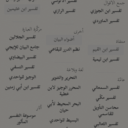
تفسير الآلوسي
جمع الأقوال
تفسير ابن عثيمين
تفسير ابن الجوزي
تفسير الرازي
تفسير الماوردي
مركَّزة العبارة
أخرى
تفسير الجلالين
أضواء البيان
منتقاة
جامع البيان للإيجي
تفسير ابن القيم
نظم الدرر للبقاعي
تفسير البيضاوي
تفسير ابن تيمية
تفسير النسفي
لغة وبلاغة
الوجيز للواحدي
التحرير والتنوير
عامّة
تفسير ابن أبي زمنين
تفسير السمعاني
المحرر الوجيز لابن
عطية
تفسير مكّي
البحر المحيط لأبي
آثار
محاسن التأويل
حيان
للقاسمي
موسوعة التفسير
البسيط للواحدي
المأثور
تفسير الثعالبي